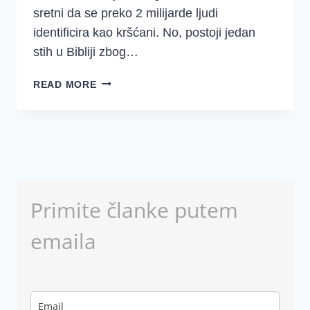
sretni da se preko 2 milijarde ljudi
identificira kao kršćani. No, postoji jedan
stih u Bibliji zbog…
SVI
READ MORE
KRŠĆANI
NE
IDU
U
NEBO
Primite članke putem
emaila