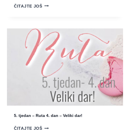
–
K
ČITAJTE JOŠ
P
A
R
D
E
A
D
S
I
E
V
P
N
I
A
T
L
A
J
Š
U
…
B
G
A
D
V
J
E
J
5. tjedan – Ruta 4. dan – Veliki dar!
E
T
5
ČITAJTE JOŠ