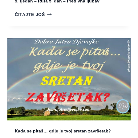
5. tjedan – Ruta 5. dan – Predivna ljubav
5
ČITAJTE JOŠ
.
T
J
E
D
A
N
–
R
U
T
A
5
.
D
A
Kada se pitaš… gdje je tvoj sretan završetak?
N