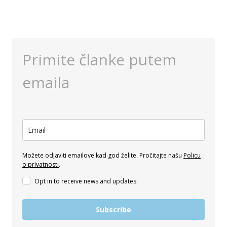
J
N
E
O
D
G
A
I
N
Primite članke putem
D
–
E
R
emaila
N
U
T
T
I
A
T
–
E
2
T
.
A
D
Možete odjaviti emailove kad god želite. Pročitajte našu
Policu
U
A
o privatnosti
.
K
N
Opt in to receive news and updates.
R
–
I
I
S
Subscribe
S
T
U