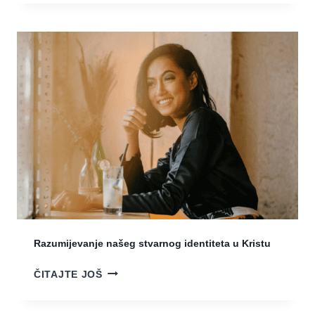
E
T
L
J
I
E
K
D
I
A
D
N
A
–
R
R
!
U
T
A
3
.
D
A
Razumijevanje našeg stvarnog identiteta u Kristu
N
–
R
ČITAJTE JOŠ
D
A
O
Z
S