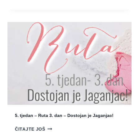
V
.
O
T
J
J
S
E
R
D
E
A
T
N
A
–
N
R
Z
U
A
T
V
A
R
4
Š
.
E
D
T
A
5. tjedan – Ruta 3. dan – Dostojan je Jaganjac!
A
N
K
–
5
ČITAJTE JOŠ
?
V
.