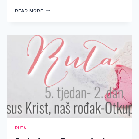
RAZUMIJEVANJE
READ MORE
NAŠEG
STVARNOG
IDENTITETA
U
KRISTU
RUTA