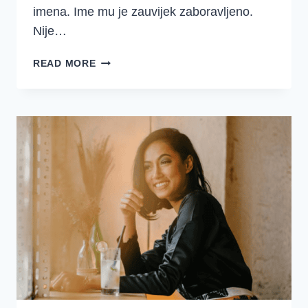
imena. Ime mu je zauvijek zaboravljeno.
Nije…
5.
READ MORE
TJEDAN
–
RUTA
3.
DAN
–
DOSTOJAN
JE
JAGANJAC!