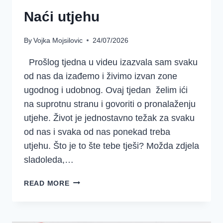
Naći utjehu
By
Vojka Mojsilovic
24/07/2026
Prošlog tjedna u videu izazvala sam svaku
od nas da izađemo i živimo izvan zone
ugodnog i udobnog. Ovaj tjedan želim ići
na suprotnu stranu i govoriti o pronalaženju
utjehe. Život je jednostavno težak za svaku
od nas i svaka od nas ponekad treba
utjehu. Što je to šte tebe tješi? Možda zdjela
sladoleda,…
NAĆI
READ MORE
UTJEHU