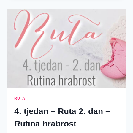
IZ
TJESKOBE
UĆI
U
POČINAK
RUTA
4. tjedan – Ruta 2. dan –
Rutina hrabrost