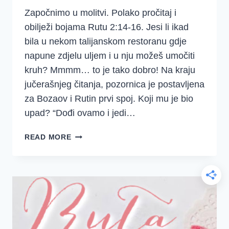
Započnimo u molitvi. Polako pročitaj i
obilježi bojama Rutu 2:14-16. Jesi li ikad
bila u nekom talijanskom restoranu gdje
napune zdjelu uljem i u nju možeš umočiti
kruh? Mmmm… to je tako dobro! Na kraju
jučerašnjeg čitanja, pozornica je postavljena
za Bozaov i Rutin prvi spoj. Koji mu je bio
upad? “Dođi ovamo i jedi…
3.
READ MORE
TJEDAN
–
RUTA
4.
DAN
–
RUTIN
I