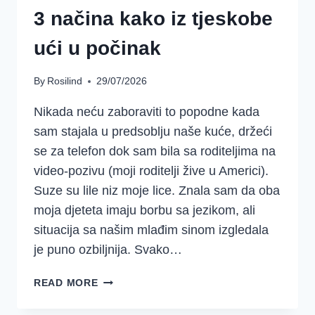
3 načina kako iz tjeskobe
ući u počinak
By
Rosilind
29/07/2026
Nikada neću zaboraviti to popodne kada
sam stajala u predsoblju naše kuće, držeći
se za telefon dok sam bila sa roditeljima na
video-pozivu (moji roditelji žive u Americi).
Suze su lile niz moje lice. Znala sam da oba
moja djeteta imaju borbu sa jezikom, ali
situacija sa našim mlađim sinom izgledala
je puno ozbiljnija. Svako…
3
READ MORE
NAČINA
KAKO