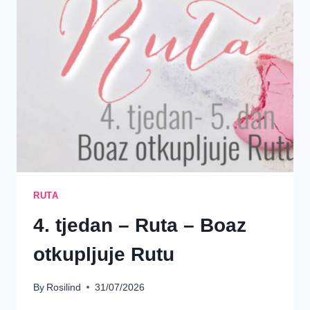
~
SREDSTVA
{5.
TJEDAN}
RUTA
4. tjedan – Ruta – Boaz
otkupljuje Rutu
By
Rosilind
31/07/2026