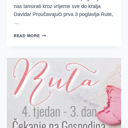
nas lansirati kroz vrijeme sve do kralja
Davida! Proučavajući prva 3 poglavlja Rute,
…
4.
READ MORE
TJEDAN
–
RUTA
–
UZDAH
OLAKŠANJA