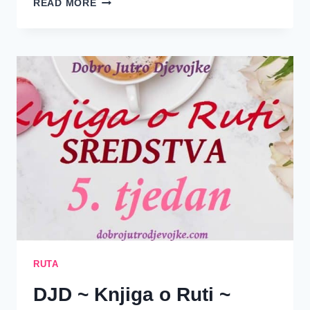
READ MORE
TJEDAN
–
RUTA
1.
DAN
–
VJENČANJE,
BEBA
I
RODOSLOVLJE
RUTA
DJD ~ Knjiga o Ruti ~