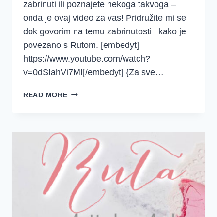
zabrinuti ili poznajete nekoga takvoga –
onda je ovaj video za vas! Pridružite mi se
dok govorim na temu zabrinutosti i kako je
povezano s Rutom. [embedyt]
https://www.youtube.com/watch?
v=0dSIahVi7MI[/embedyt] {Za sve…
JESI
READ MORE
LI
ZABRINUTA