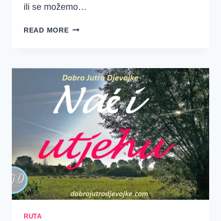
ili se možemo…
3.
READ MORE
TJEDAN
–
RUTA
5.
DAN
–
NOVA
NADA
RUTA