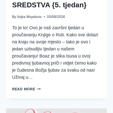
SREDSTVA {5. tjedan}
By
Vojka Mojsilovic
03/08/2026
To je to! Ovo je naš završni tjedan u
proučavanju Knjige o Ruti. Kako sve dolazi
na kraju na svoje mjesto – tako je ovo i
jedan uzbudljiv tjedan u našem
proučavanju! Boaz je slika Isusa u ovoj
predivnoj ljubavnoj priči i vidjet ćemo kako
je čudesna Božja ljubav za svaku od nas!
Uživaj u…
DJD
READ MORE
~
KNJIGA
O
RUTI