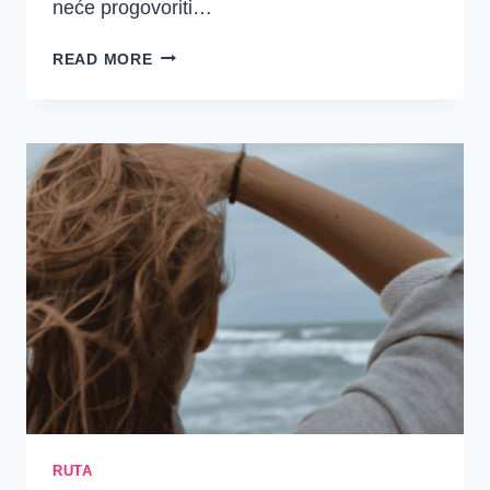
neće progovoriti…
4.
READ MORE
TJEDAN
–
RUTA
–
ČEKANJE
NA
GOSPODINA
RUTA