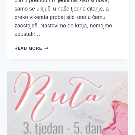
bilo u prethodnm tjednima. Ako si nova,
samo se uključi u naše tjedno čitanje, a
preko vikenda probaj stići ono u čemu
zaostaješ. Nastavimo do kraja, nemojmo
odustati!…
DJD
READ MORE
~
KNJIGA
O
RUTI
~
SREDSTVA
{4.
TJEDAN}