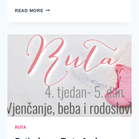
5.
READ MORE
TJEDAN
–
RUTA
–
2.
DAN
–
ISUS
KRIST,
NAŠ
ROĐAK-
OTKUPITELJ
RUTA