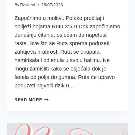
By
Rosilind
28/07/2026
Započnimo u molitvi. Polako pročitaj i
obilježi bojama Rutu 3:5-9 Dok započinjemo
današnje čitanje, osjećam da napetost
raste. Sve što se Ruta sprema poduzeti
zahtijeva hrabrost. Ruta se okupala,
namirisala i odjenula u svoju haljinu. Ne
mogu zamisliti kako se osjećala dok je
šetala od polja do gumna. Ruta će upravo
poduzeti najveći rizik u…
4.
READ MORE
TJEDAN
–
RUTA
2.
DAN