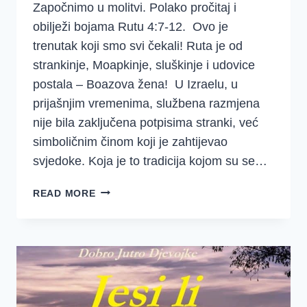
Započnimo u molitvi. Polako pročitaj i
obilježi bojama Rutu 4:7-12. Ovo je
trenutak koji smo svi čekali! Ruta je od
strankinje, Moapkinje, sluškinje i udovice
postala – Boazova žena! U Izraelu, u
prijašnjim vremenima, službena razmjena
nije bila zaključena potpisima stranki, već
simboličnim činom koji je zahtijevao
svjedoke. Koja je to tradicija kojom su se…
4.
READ MORE
TJEDAN
–
RUTA
–
BOAZ
OTKUPLJUJE
RUTU