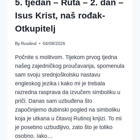
5. tjedan – Ruta – 2. dan –
Isus Krist, naš rođak-
Otkupitelj
By
Rosilind
04/08/2026
Počnite s molitvom. Tijekom prvog tjedna
našeg zajedničkog proučavanja, spomenula
sam svoju srednjoškolsku nastavu
engleskog jezika i kako mi je trebala
razredna rasprava da izvučem simboliku u
priči. Danas sam uzbuđena što
započinjemo dubinski pogled na simboliku
koja je utkana u čitavoj Rutinoj knjizi. To mi
je posebno uzbudljivo, zato što je toliko
osobno. Iako…