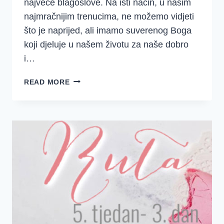
najveće blagoslove. Na isti način, u našim
najmračnijim trenucima, ne možemo vidjeti
što je naprijed, ali imamo suverenog Boga
koji djeluje u našem životu za naše dobro
i…
5.
READ MORE
TJEDAN
–
RUTA
4.
DAN
–
VELIKI
DAR!