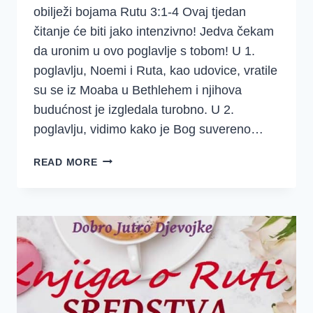
obilježi bojama Rutu 3:1-4 Ovaj tjedan
čitanje će biti jako intenzivno! Jedva čekam
da uronim u ovo poglavlje s tobom! U 1.
poglavlju, Noemi i Ruta, kao udovice, vratile
su se iz Moaba u Bethlehem i njihova
budućnost je izgledala turobno. U 2.
poglavlju, vidimo kako je Bog suvereno…
4.
READ MORE
TJEDAN
–
RUTA
1.
DAN
–
BOŽJI
PLAN