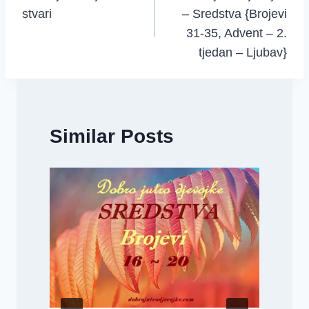
navigation
stvari
– Sredstva {Brojevi
31-35, Advent – 2.
tjedan – Ljubav}
Similar Posts