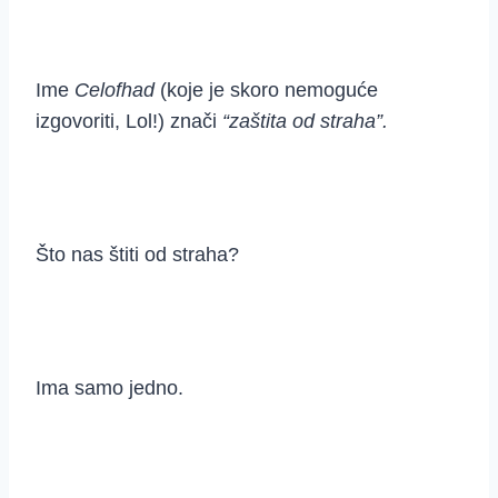
Ime
Celofhad
(koje je skoro nemoguće
izgovoriti, Lol!) znači
“zaštita od straha”.
Što nas štiti od straha?
Ima samo jedno.