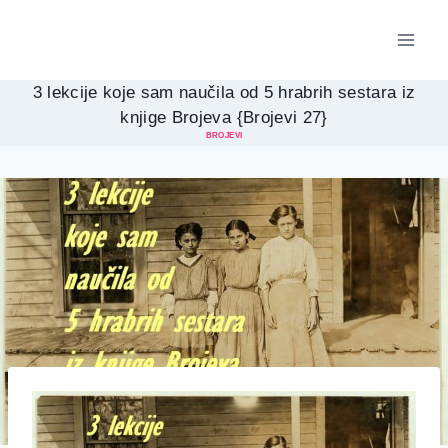
Skip
to
content
3 lekcije koje sam naučila od 5 hrabrih sestara iz
knjige Brojeva {Brojevi 27}
BROJEVI