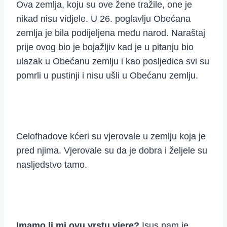
Ova zemlja, koju su ove žene tražile, one je
nikad nisu vidjele. U 26. poglavlju Obećana
zemlja je bila podijeljena među narod. Naraštaj
prije ovog bio je bojažljiv kad je u pitanju bio
ulazak u Obećanu zemlju i kao posljedica svi su
pomrli u pustinji i nisu ušli u Obećanu zemlju.
Celofhadove kćeri su vjerovale u zemlju koja je
pred njima. Vjerovale su da je dobra i željele su
nasljedstvo tamo.
Imamo li mi ovu vrstu vjere?
Isus nam je