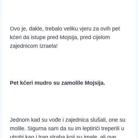
Ovo je, dakle, trebalo veliku vjeru za ovih pet
kćeri da istupe pred Mojsija, pred cijelom
zajednicom Izraela!
Pet kćeri mudro su zamolile Mojsija.
Jednom kad su vođe i zajednica slušali, one su
molile. Sigurna sam da su im leptirići treperili u
utrobi kao i trag straha koji su imale, ali ove