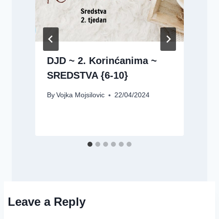
DJD ~ 2. Korinćanima ~
SREDSTVA {6-10}
By
Vojka Mojsilovic
22/04/2024
B
Leave a Reply