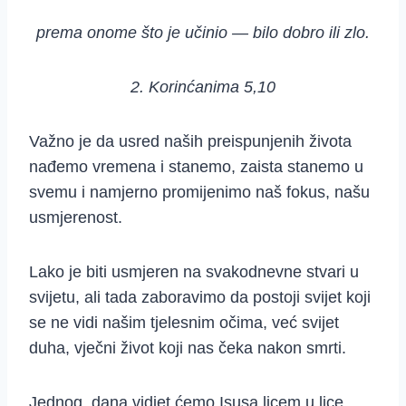
prema onome što je učinio — bilo dobro ili zlo.
2. Korinćanima 5,10
Važno je da usred naših preispunjenih života
nađemo vremena i stanemo, zaista stanemo u
svemu i namjerno promijenimo naš fokus, našu
usmjerenost.
Lako je biti usmjeren na svakodnevne stvari u
svijetu, ali tada zaboravimo da postoji svijet koji
se ne vidi našim tjelesnim očima, već svijet
duha, vječni život koji nas čeka nakon smrti.
Jednog dana vidjet ćemo Isusa licem u lice.