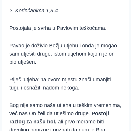
2. Korinćanima 1,3-4
Postojala je svrha u Pavlovim teškoćama.
Pavao je doživio Božju utjehu i onda je mogao i
sam utješiti druge, istom utjehom kojom je on
bio utješen.
Riječ ‘utjeha’ na ovom mjestu znači umanjiti
tugu i osnažiti nadom nekoga.
Bog nije samo naša utjeha u teškim vremenima,
već nas On želi da utješimo druge.
Postoji
razlog za našu bol,
ali prvo moramo biti
dovoljno ponizne i priznati da nam je Bog