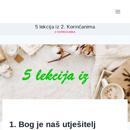
Skip
to
content
5 lekcija iz 2. Korinćanima
2. KORINĆANIMA
1. Bog je naš utješitelj