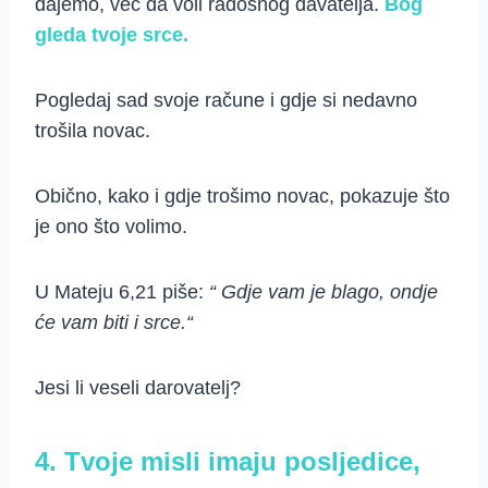
dajemo, već da voli radosnog davatelja.
Bog
gleda tvoje srce.
Pogledaj sad svoje račune i gdje si nedavno
trošila novac.
Obično, kako i gdje trošimo novac, pokazuje što
je ono što volimo.
U Mateju 6,21 piše:
“
Gdje vam je blago, ondje
će vam biti i srce.
“
Jesi li veseli darovatelj?
4. Tvoje misli imaju posljedice,