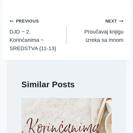
Post
PREVIOUS
NEXT
DJD ~ 2.
Proučavaj knjigu
navigation
Korinćanima ~
Izreka sa mnom
SREDSTVA {11-13}
Similar Posts