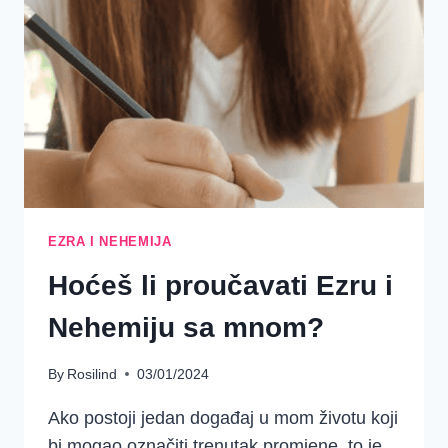
EZRA I NEHEMIJA
Hoćeš li proučavati Ezru i
Nehemiju sa mnom?
By
Rosilind
03/01/2024
Ako postoji jedan događaj u mom životu koji
bi mogao označiti trenutak promjene, to je