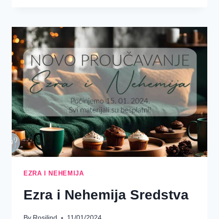
DJEVOJKE
–
SREDSTVA
–
EZRA
I
NEHEMIJA
1.
TJEDAN
EZRA I NEHEMIJA
Ezra i Nehemija Sredstva
By
Rosilind
11/01/2024