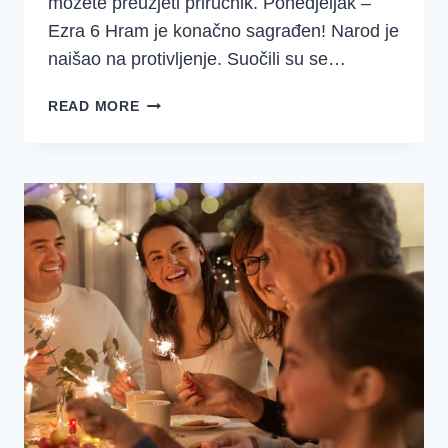
možete preuzjeti priručnik. Ponedjeljak –
Ezra 6 Hram je konačno sagrađen! Narod je
naišao na protivljenje. Suočili su se…
DOBRO
READ MORE
JUTRO
DJEVOJKE
–
SREDSTVA
–
EZRA
I
NEHEMIJA
2.
TJEDAN