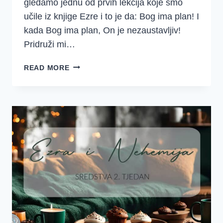
gledamo jednu od prvih lekcija koje smo
učile iz knjige Ezre i to je da: Bog ima plan! I
kada Bog ima plan, On je nezaustavljiv!
Pridruži mi…
BOG
READ MORE
IMA
PLAN
ZA
TEBE
(EZRA
1-
5)