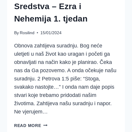
Sredstva – Ezra i
Nehemija 1. tjedan
By
Rosilind
15/01/2024
Obnova zahtijeva suradnju. Bog neće
uletjeti u naš život kao uragan i početi ga
obnavljati na način kako je planirao. Čeka
nas da Ga pozovemo. A onda očekuje našu
suradnju. 2 Petrova 1:5 piše: “Stoga,
svakako nastojte…” I onda nam daje popis
stvari koje trebamo pridodati našim
životima. Zahtijeva našu suradnju i napor.
Ne vjerujem…
DOBRO
READ MORE
JUTRO