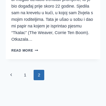
bio događaj prije skoro 22 godine. Sjedila
sam na krevetu u kući, u kojoj sam živjela s
mojim roditeljima. Tata je ušao u sobu i dao
mi papir na kojem je isprintao pjesmu
“Tkalac” (The Weaver, Corrie Ten Boom).
Otkazala…
HOĆEŠ
READ MORE
LI
PROUČAVATI
EZRU
I
Page
Previous
1
2
NEHEMIJU
SA
navigation
Page
MNOM?