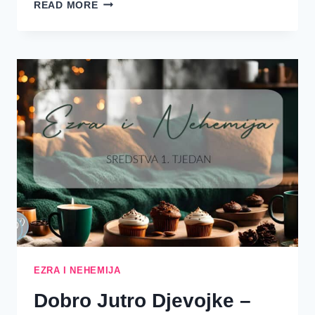
PET
READ MORE
STVARI
KOJE
BOG
TREBA
OD
VAS
OVE
GODINE
EZRA I NEHEMIJA
Dobro Jutro Djevojke –