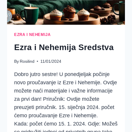
EZRA I NEHEMIJA
Ezra i Nehemija Sredstva
By
Rosilind
11/01/2024
Dobro jutro sestre! U ponedjeljak počinje
novo proučavanje iz Ezre i Nehemije. Ovdje
možete naći materijale i važne informacije
za prvi dan! Priručnik: Ovdje možete
preuzjeti priručnik. 15. siječnja 2024. počet
ćemo proučavanje Ezre i Nehemije.
Kada: počet ćemo 15. 1. 2024. Gdje: Možeš
se pridružiti jednoj od privatnih grupa tako