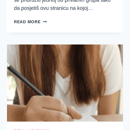
da posjetiš ovu stranicu na kojoj…
EZRA
READ MORE
I
NEHEMIJA
SREDSTVA