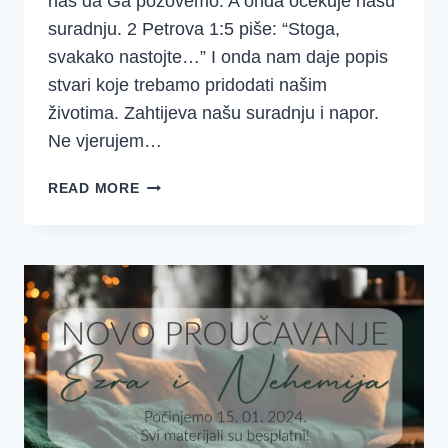
nas da Ga pozovemo. A onda očekuje našu
suradnju. 2 Petrova 1:5 piše: “Stoga,
svakako nastojte…” I onda nam daje popis
stvari koje trebamo pridodati našim
životima. Zahtijeva našu suradnju i napor.
Ne vjerujem…
DOBRO
READ MORE
JUTRO
DJEVOJKE
–
SREDSTVA
–
EZRA
I
NEHEMIJA
1.
TJEDAN