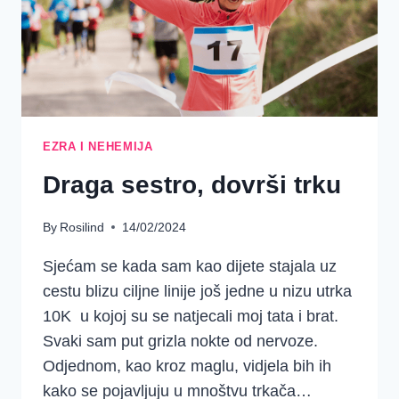
EZRA I NEHEMIJA
Draga sestro, dovrši trku
By
Rosilind
14/02/2024
Sjećam se kada sam kao dijete stajala uz
cestu blizu ciljne linije još jedne u nizu utrka
10K u kojoj su se natjecali moj tata i brat.
Svaki sam put grizla nokte od nervoze.
Odjednom, kao kroz maglu, vidjela bih ih
kako se pojavljuju u mnoštvu trkača…