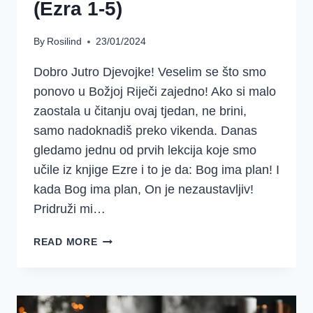
(Ezra 1-5)
By
Rosilind
23/01/2024
Dobro Jutro Djevojke! Veselim se što smo
ponovo u Božjoj Riječi zajedno! Ako si malo
zaostala u čitanju ovaj tjedan, ne brini,
samo nadoknadiš preko vikenda. Danas
gledamo jednu od prvih lekcija koje smo
učile iz knjige Ezre i to je da: Bog ima plan! I
kada Bog ima plan, On je nezaustavljiv!
Pridruži mi…
BOG
READ MORE
IMA
PLAN
ZA
TEBE