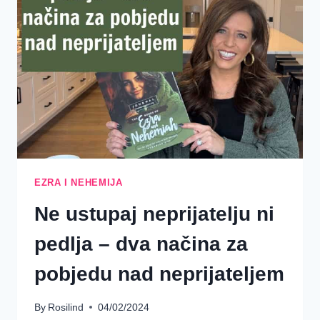
EZRA
I
NEHEMIJA
4.
TJEDAN
EZRA I NEHEMIJA
Ne ustupaj neprijatelju ni
pedlja – dva načina za
pobjedu nad neprijateljem
By
Rosilind
04/02/2024