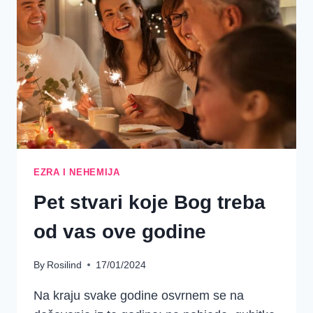
EZRA
I
NEHEMIJA
2.
TJEDAN
EZRA I NEHEMIJA
Pet stvari koje Bog treba
od vas ove godine
By
Rosilind
17/01/2024
Na kraju svake godine osvrnem se na