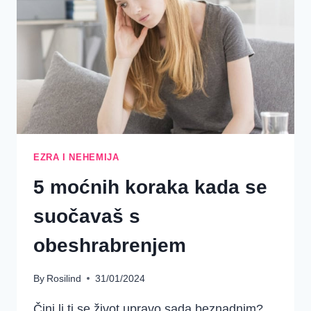
NAČINA
ZA
POBJEDU
NAD
NEPRIJATELJEM
EZRA I NEHEMIJA
5 moćnih koraka kada se
suočavaš s
obeshrabrenjem
By
Rosilind
31/01/2024
Čini li ti se život upravo sada beznadnim?