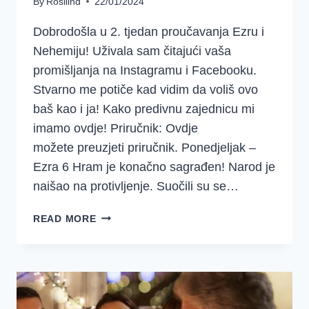
By
Rosilind
22/01/2024
Dobrodošla u 2. tjedan proučavanja Ezru i
Nehemiju! Uživala sam čitajući vaša
promišljanja na Instagramu i Facebooku.
Stvarno me potiče kad vidim da voliš ovo
baš kao i ja! Kako predivnu zajednicu mi
imamo ovdje! Priručnik: Ovdje
možete preuzjeti priručnik. Ponedjeljak –
Ezra 6 Hram je konačno sagrađen! Narod je
naišao na protivljenje. Suočili su se…
DOBRO
READ MORE
JUTRO
DJEVOJKE
–
SREDSTVA
–