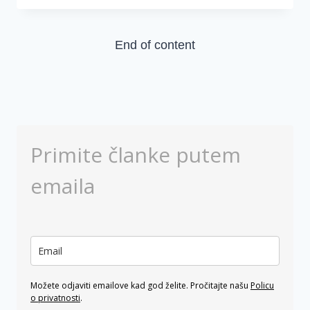
PROUČAVATI
EZRU
I
End of content
NEHEMIJU
SA
MNOM?
Primite članke putem
emaila
Možete odjaviti emailove kad god želite. Pročitajte našu
Policu
o privatnosti
.