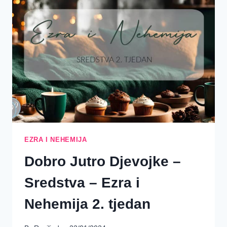
(EZRA
1-
5)
EZRA I NEHEMIJA
Dobro Jutro Djevojke –
Sredstva – Ezra i
Nehemija 2. tjedan