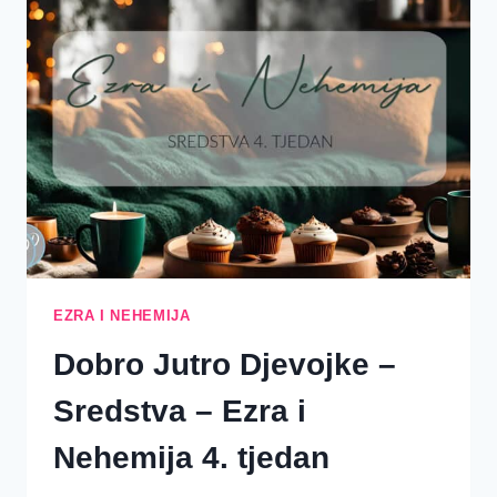
U
GRIJEH
EZRA I NEHEMIJA
Dobro Jutro Djevojke –
Sredstva – Ezra i
Nehemija 4. tjedan