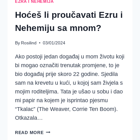
EZRA I NEHEMIJA
Hoćeš li proučavati Ezru i
Nehemiju sa mnom?
By
Rosilind
03/01/2024
Ako postoji jedan događaj u mom životu koji
bi mogao označiti trenutak promjene, to je
bio događaj prije skoro 22 godine. Sjedila
sam na krevetu u kući, u kojoj sam živjela s
mojim roditeljima. Tata je ušao u sobu i dao
mi papir na kojem je isprintao pjesmu
“Tkalac” (The Weaver, Corrie Ten Boom).
Otkazala…
HOĆEŠ
READ MORE
LI