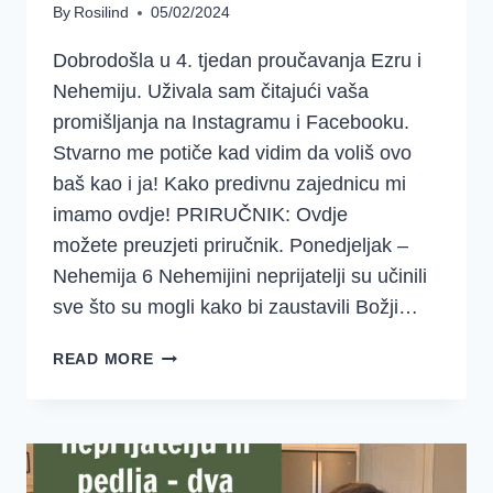
By
Rosilind
05/02/2024
Dobrodošla u 4. tjedan proučavanja Ezru i
Nehemiju. Uživala sam čitajući vaša
promišljanja na Instagramu i Facebooku.
Stvarno me potiče kad vidim da voliš ovo
baš kao i ja! Kako predivnu zajednicu mi
imamo ovdje! PRIRUČNIK: Ovdje
možete preuzjeti priručnik. Ponedjeljak –
Nehemija 6 Nehemijini neprijatelji su učinili
sve što su mogli kako bi zaustavili Božji…
DOBRO
READ MORE
JUTRO
DJEVOJKE
–
SREDSTVA
–