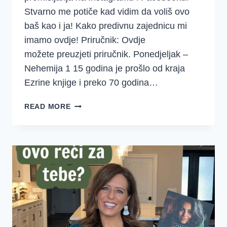
Stvarno me potiče kad vidim da voliš ovo
baš kao i ja! Kako predivnu zajednicu mi
imamo ovdje! Priručnik: Ovdje
možete preuzjeti priručnik. Ponedjeljak –
Nehemija 1 15 godina je prošlo od kraja
Ezrine knjige i preko 70 godina…
DOBRO
READ MORE
JUTRO
DJEVOJKE
–
SREDSTVA
–
EZRA
I
NEHEMIJA
3.
TJEDAN