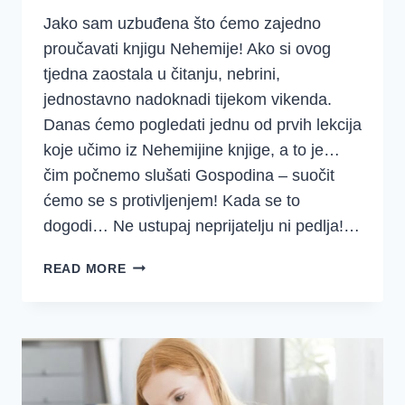
Jako sam uzbuđena što ćemo zajedno
proučavati knjigu Nehemije! Ako si ovog
tjedna zaostala u čitanju, nebrini,
jednostavno nadoknadi tijekom vikenda.
Danas ćemo pogledati jednu od prvih lekcija
koje učimo iz Nehemijine knjige, a to je…
čim počnemo slušati Gospodina – suočit
ćemo se s protivljenjem! Kada se to
dogodi… Ne ustupaj neprijatelju ni pedlja!…
NE
READ MORE
USTUPAJ
NEPRIJATELJU
NI
PEDLJA
–
DVA