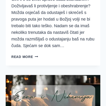
Doživljavaš li protivljenje i obeshrabrenje?
Možda osjećaš da odustaješ i skrećeš s
pravoga puta jer hodati u Božjoj volji ne bi
trebalo biti tako teško. Nadam se da imaš
nekoliko trenutaka da nastaviš čitati jer
možda razmišljaš o odustajanju baš na rubu
čuda. Sjećam se dok sam…
5
READ MORE
MOĆNIH
KORAKA
KADA
SE
SUOČAVAŠ
S
OBESHRABRENJEM