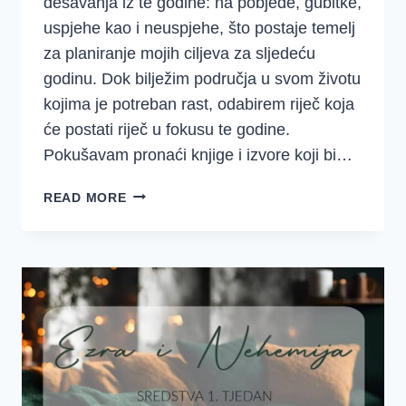
dešavanja iz te godine: na pobjede, gubitke,
uspjehe kao i neuspjehe, što postaje temelj
za planiranje mojih ciljeva za sljedeću
godinu. Dok bilježim područja u svom životu
kojima je potreban rast, odabirem riječ koja
će postati riječ u fokusu te godine.
Pokušavam pronaći knjige i izvore koji bi…
PET
READ MORE
STVARI
KOJE
BOG
TREBA
OD
VAS
OVE
GODINE