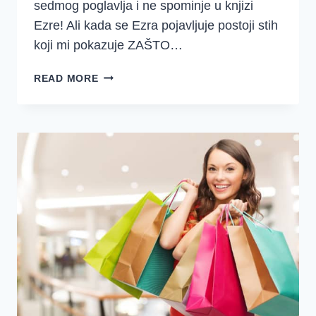
sedmog poglavlja i ne spominje u knjizi
Ezre! Ali kada se Ezra pojavljuje postoji stih
koji mi pokazuje ZAŠTO…
MOŽE
READ MORE
LI
SE
OVO
REĆI
I
ZA
TEBE?