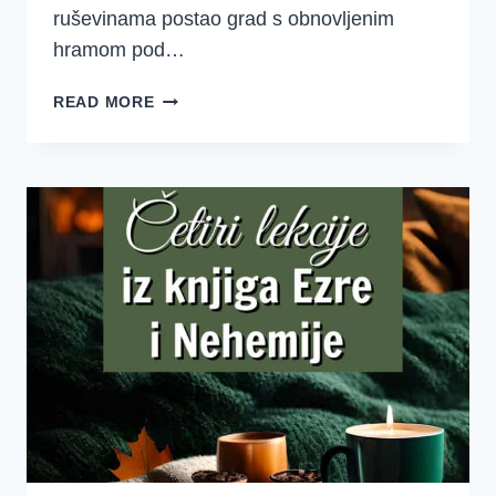
ruševinama postao grad s obnovljenim
hramom pod…
DOBRO
READ MORE
JUTRO
DJEVOJKE
–
SREDSTVA
–
EZRA
I
NEHEMIJA
5.
TJEDAN