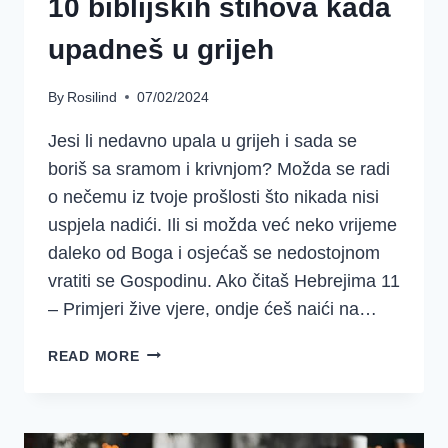
10 biblijskih stihova kada
upadneš u grijeh
By
Rosilind
07/02/2024
Jesi li nedavno upala u grijeh i sada se
boriš sa sramom i krivnjom? Možda se radi
o nečemu iz tvoje prošlosti što nikada nisi
uspjela nadići. Ili si možda već neko vrijeme
daleko od Boga i osjećaš se nedostojnom
vratiti se Gospodinu. Ako čitaš Hebrejima 11
– Primjeri žive vjere, ondje ćeš naići na…
10
READ MORE
BIBLIJSKIH
STIHOVA
KADA
UPADNEŠ