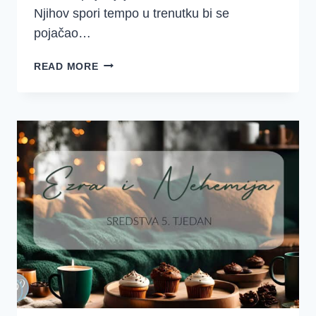
Njihov spori tempo u trenutku bi se
pojačao…
DRAGA
READ MORE
SESTRO,
DOVRŠI
TRKU