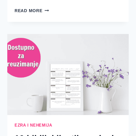
ČETIRI
READ MORE
LEKCIJE
KOJE
SMO
NAUČILI
IZ
KNJIGA
EZRE
I
NEHEMIJE
EZRA I NEHEMIJA