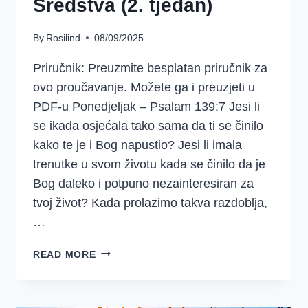
Sredstva (2. tjedan)
By
Rosilind
08/09/2025
Priručnik: Preuzmite besplatan priručnik za
ovo proučavanje. Možete ga i preuzjeti u
PDF-u Ponedjeljak – Psalam 139:7 Jesi li
se ikada osjećala tako sama da ti se činilo
kako te je i Bog napustio? Jesi li imala
trenutke u svom životu kada se činilo da je
Bog daleko i potpuno nezainteresiran za
tvoj život? Kada prolazimo takva razdoblja,
…
DJD
READ MORE
–
PSALAM
139