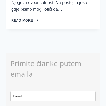
Njegovu sveprisutnost. Ne postoji mjesto
gdje bismo mogli otići da…
PROUČAVAJ
READ MORE
PSALAM
139
SA
MNOM
Primite članke putem
emaila