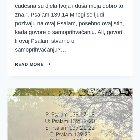
čudesna su djela tvoja i duša moja dobro to
zna.”. Psalam 139,14 Mnogi se ljudi
pozivaju na ovaj Psalam, posebno ovaj stih,
kada govore o samoprihvaćanju. Ali, govori
li ovaj Psalam stvarno o
samoprihvaćanju?…
ŠTO
READ MORE
NAM
PSALAM
139
GOVORI
O
SAMOPRIHVAĆANJU?