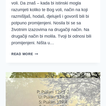
voli. Da znaš – kada bi istinski mogla
razumjeti koliko te Bog voli, način na koji
razmišljaš, hodaš, djeluješ i govoriš bili bi
potpuno promijenjeni. Nosila bi se sa
životnim izazovima na drugačiji način. Na
drugačiji način bi molila. Tvoji bi odnosi bili
promijenjeni. Ništa u…
NE
READ MORE
ZNAŠ
KOLIKO
TE
BOG
VOLI