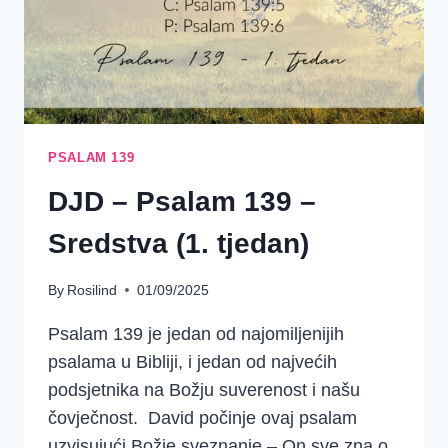
PSALAM 139
DJD – Psalam 139 –
Sredstva (1. tjedan)
By
Rosilind
01/09/2025
Psalam 139 je jedan od najomiljenijih
psalama u Bibliji, i jedan od najvećih
podsjetnika na Božju suverenost i našu
čovječnost. David počinje ovaj psalam
uzvisujući Božje sveznanje – On sve zna o