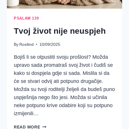
PSALAM 139
Tvoj život nije neuspjeh
By
Rosilind
10/09/2025
Bojiš li se otpustiti svoju prošlost? Možda
upravo sada promatraš svoj život i čudiš se
kako si dospjela gdje si sada. Mislila si da
će se stvari odvij ati potpuno drugačije.
Možda su tvoji roditelji željeli da budeš puno
uspješnija nego što jesi. Možda si učinila
neke potpuno krive odabire koji su potpuno
izmijenili…
TVOJ
READ MORE