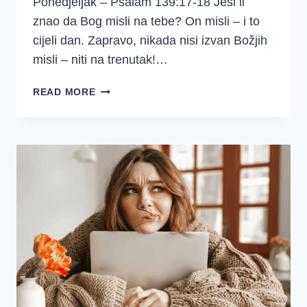
Ponedjeljak – Psalam 139:17-18 Jesi li
znao da Bog misli na tebe? On misli – i to
cijeli dan. Zapravo, nikada nisi izvan Božjih
misli – niti na trenutak!…
DJD
READ MORE
–
PSALAM
139
–
SREDSTVA
(3.
TJEDAN)