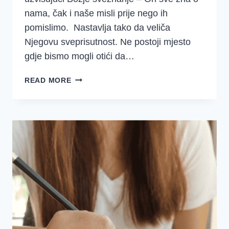
nama, čak i naše misli prije nego ih
pomislimo. Nastavlja tako da veliča
Njegovu sveprisutnost. Ne postoji mjesto
gdje bismo mogli otići da…
DJD
READ MORE
–
PSALAM
139
–
SREDSTVA
(1.
TJEDAN)