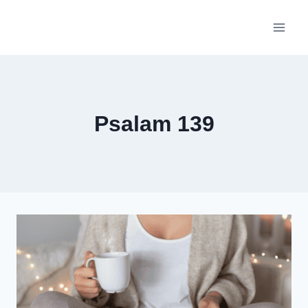
Skip
to
content
Psalam 139