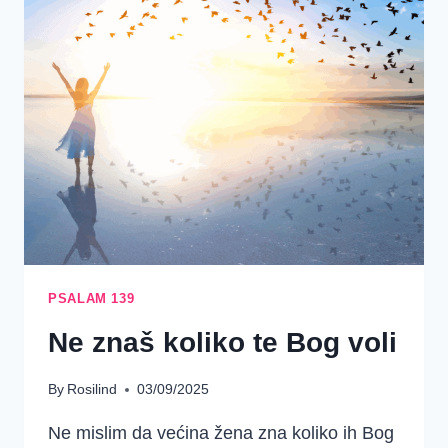
–
SREDSTVA
(2.
TJEDAN)
PSALAM 139
Ne znaš koliko te Bog voli
By
Rosilind
03/09/2025
Ne mislim da većina žena zna koliko ih Bog