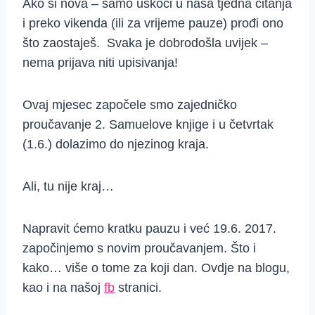
Ako si nova – samo uskoči u naša tjedna čitanja
i preko vikenda (ili za vrijeme pauze) prođi ono
što zaostaješ. Svaka je dobrodošla uvijek –
nema prijava niti upisivanja!
Ovaj mjesec započele smo zajedničko
proučavanje 2. Samuelove knjige i u četvrtak
(1.6.) dolazimo do njezinog kraja.
Ali, tu nije kraj…
Napravit ćemo kratku pauzu i već 19.6. 2017.
započinjemo s novim proučavanjem. Što i
kako… više o tome za koji dan. Ovdje na blogu,
kao i na našoj
fb
stranici.