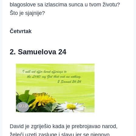
blagoslove sa izlascima sunca u tvom životu?
Što je sjajnije?
Četvrtak
2. Samuelova 24
David je zgriješio kada je prebrojavao narod,
želeći uzeti zasluge i slavu jer se njegovo