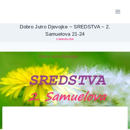
Skip
to
content
Dobro Jutro Djevojke ~ SREDSTVA ~ 2.
Samuelova 21-24
2 SAMUELOVA