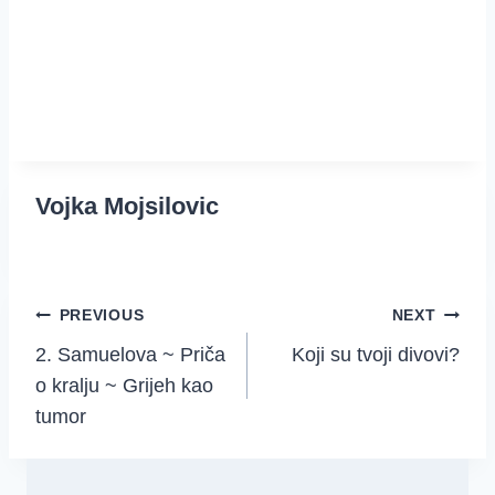
Vojka Mojsilovic
Post
PREVIOUS
NEXT
2. Samuelova ~ Priča
Koji su tvoji divovi?
navigation
o kralju ~ Grijeh kao
tumor