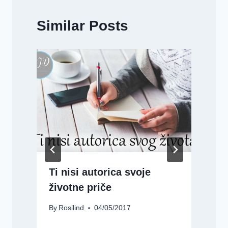
Similar Posts
Ti nisi autorica svoje
-
životne priče
By
Rosilind
04/05/2017
B