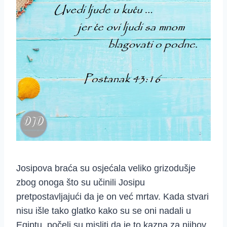
Josipova braća su osjećala veliko grizodušje
zbog onoga što su učinili Josipu
pretpostavljajući da je on već mrtav. Kada stvari
nisu išle tako glatko kako su se oni nadali u
Egiptu, počeli su misliti da je to kazna za njihov