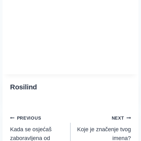
Rosilind
Post
PREVIOUS
NEXT
Kada se osjećaš
Koje je značenje tvog
navigation
zaboravljena od
imena?