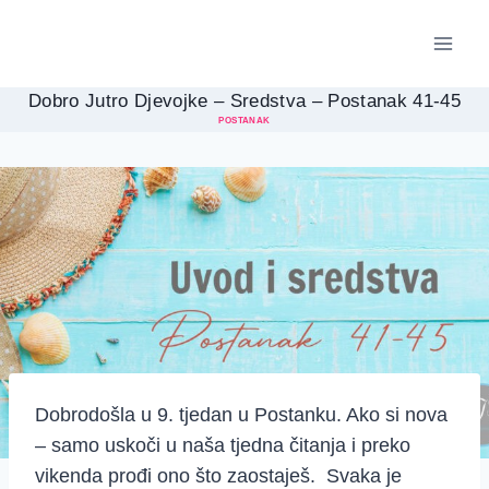
Skip
to
content
Dobro Jutro Djevojke – Sredstva – Postanak 41-45
POSTANAK
Dobrodošla u 9. tjedan u Postanku. Ako si nova
– samo uskoči u naša tjedna čitanja i preko
vikenda prođi ono što zaostaješ. Svaka je