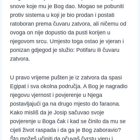
snove koje mu je Bog dao. Mogao se pobuniti
protiv sistema u koji je bio prodan i postati
ratoboran prema čuvaru zatvora, ali ničemu od
ovoga on nije dopustio da pusti korijen u
njegovom srcu. Umjesto toga ostao je vjeran i
ponizan gdjegod je služio: Potifaru ili čuvaru
zatvora.
U pravo vrijeme pušten je iz zatvora da spasi
Egipat i sva okolna područja. A Bog je nagradio
njegovu vjernost i povjerenje u Njega
postavljajući ga na drugo mjesto do faraona.
Kako misliš da je Josip sačuvao svoje
povjerenje u Boga čak i kad se činilo da mu se
cijeli život raspada i da ga je Bog zaboravio?
Što možeš učiniti da očuvaš čvrstu vjeru i