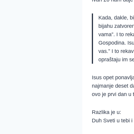
Kada, dakle, bi
bijahu zatvore
vama”. I to rek
Gospodina. Isu
vas.” I to reka
opraštaju im se
Isus opet ponavlja
najmanje deset da
ovo je prvi dan u 
Razlika je u:
Duh Sveti u tebi i