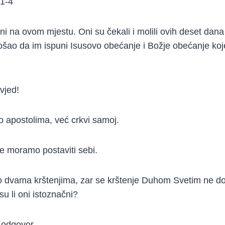
:1-4
eni na ovom mjestu. Oni su čekali i molili ovih deset dan
ao da im ispuni Isusovo obećanje i Božje obećanje koje
ovjed!
 apostolima, već crkvi samoj.
je moramo postaviti sebi.
o dvama krštenjima, zar se krštenje Duhom Svetim ne d
su li oni istoznačni?
 odgovor.