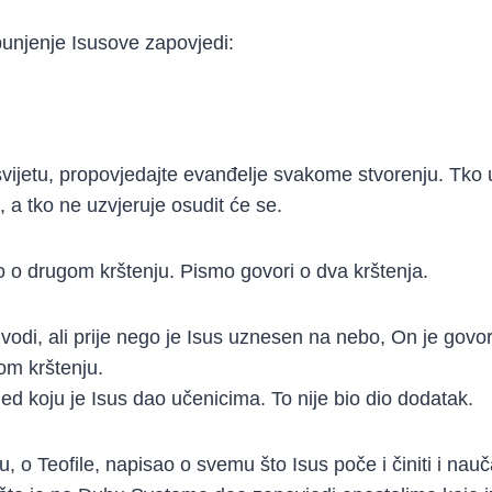
punjenje Isusove zapovjedi:
vijetu, propovjedajte evanđelje svakome stvorenju. Tko u
, a tko ne uzvjeruje osudit će se.
io o drugom krštenju. Pismo govori o dva krštenja.
 vodi, ali prije nego je Isus uznesen na nebo, On je govo
om krštenju.
jed koju je Isus dao učenicima. To nije bio dio dodatak.
, o Teofile, napisao o svemu što Isus poče i činiti i nau