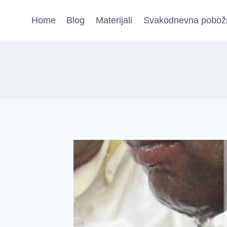
Skip
Home
Blog
Materijali
Svakodnevna pobož
to
content