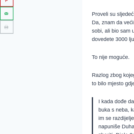
Proveli su sljede
Da, znam da većin
sobi, ali bio sam 
dovedete 3000 lju
To nije moguće.
Razlog zbog kojeg
to bilo mjesto gdj
I kada dođe da
buka s neba, ka
im se razdijelj
napuniše Duha 