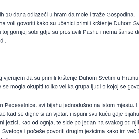
ćih 10 dana odlazeći u hram da mole i traže Gospodina.
a voli govoriti kako su učenici primili krštenje Duhom Sv
u toj gornjoj sobi gdje su proslavili Pashu i nema šanse 
di.
 vjerujem da su primili krštenje Duhom Svetim u Hramu 
e se mogla okupiti toliko velika grupa ljudi o kojoj se govo
n Pedesetnice, svi bijahu jednodušno na istom mjestu. 
o kad se digne silan vjetar, i ispuni svu kuću gdje bijahu 
eni jezici, kao od ognja, te siđe po jedan na svakog od njih
Svetoga i počeše govoriti drugim jezicima kako im već