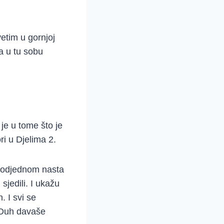
etim u gornjoj
da u tu sobu
je u tome što je
ri u Djelima 2.
I odjednom nasta
sjedili. I ukažu
. I svi se
 Duh davaše