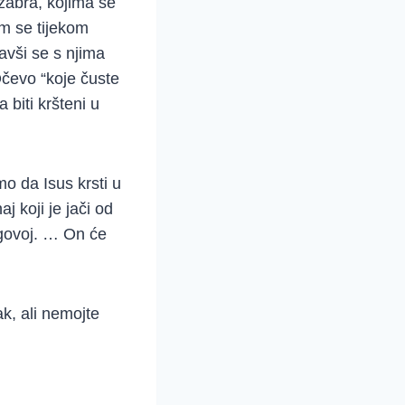
zabra, kojima se
im se tijekom
avši se s njima
čevo “koje čuste
biti kršteni u
mo da Isus krsti u
j koji je jači od
egovoj. … On će
k, ali nemojte