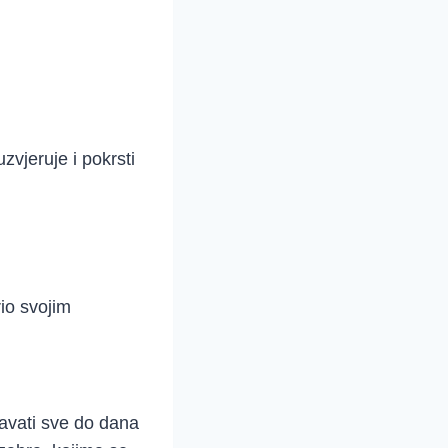
zvjeruje i pokrsti
rio svojim
čavati sve do dana