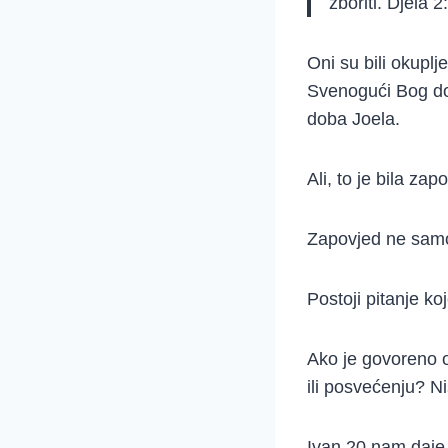
zboriti. Djela 2
Oni su bili okuplj
Svenogući Bog doš
doba Joela.
Ali, to je bila zap
Zapovjed ne samo
Postoji pitanje ko
Ako je govoreno 
ili posvećenju? Ni
Ivan 20 nam daje