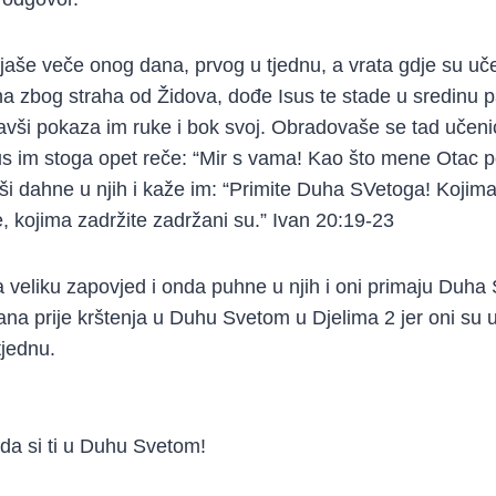
jaše veče onog dana, prvog u tjednu, a vrata gdje su učen
na zbog straha od Židova, dođe Isus te stade u sredinu p
avši pokaza im ruke i bok svoj. Obradovaše se tad učenic
s im stoga opet reče: “Mir s vama! Kao što mene Otac po
vši dahne u njih i kaže im: “Primite Duha SVetoga! Kojima
, kojima zadržite zadržani su.” Ivan 20:19-23
 veliku zapovjed i onda puhne u njih i oni primaju Duha S
na prije krštenja u Duhu Svetom u Djelima 2 jer oni su u 
tjednu.
 da si ti u Duhu Svetom!