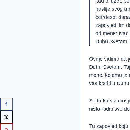
kad bi uzet, p
poslije svog tr
četrdeset dana 
zapovjedi im d
od mene: Ivan j
Duhu Svetom.” 
Ovdje vidimo da je
Duhu Svetom. Taj i
mene, kojemu ja n
vas krstiti u Duh
Sada Isus zapovje
ništa raditi sve 
Tu zapovjed koju i