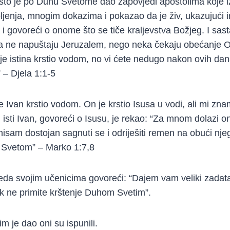
ošto je po Duhu Svetome dao zapovjedi apostolima koje i
pljenja, mnogim dokazima i pokazao da je živ, ukazujući 
i govoreći o onome što se tiče kraljevstva Božjeg. I sast
a ne napuštaju Jeruzalem, nego neka čekaju obećanje O
e istina krstio vodom, no vi ćete nedugo nakon ovih dana 
– Djela 1:1-5
 Ivan krstio vodom. On je krstio Isusa u vodi, ali mi zna
sti Ivan, govoreći o Isusu, je rekao: “Za mnom dolazi ona
isam dostojan sagnuti se i odriješiti remen na obući nj
u Svetom” – Marko 1:7,8
da svojim učenicima govoreći: “Dajem vam veliki zadata
dok ne primite krštenje Duhom Svetim”.
m je dao oni su ispunili.