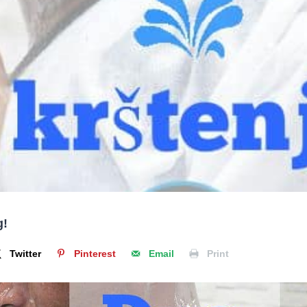
g!
Twitter
Pinterest
Email
Print