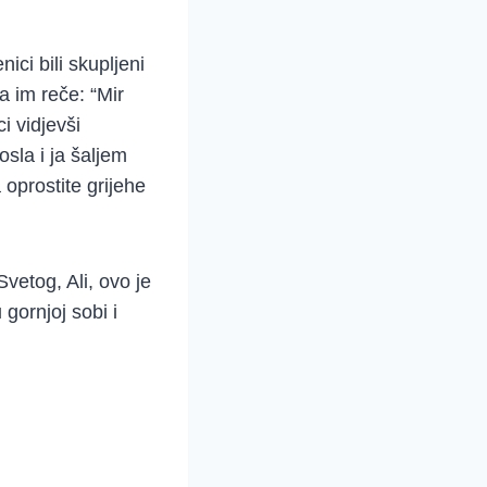
ici bili skupljeni
a im reče: “Mir
i vidjevši
sla i ja šaljem
 oprostite grijehe
vetog, Ali, ovo je
gornjoj sobi i