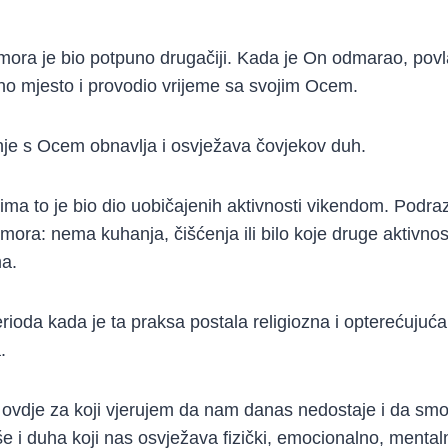
mora je bio potpuno drugačiji. Kada je On odmarao, povl
no mjesto i provodio vrijeme sa svojim Ocem.
nje s Ocem obnavlja i osvježava čovjekov duh.
ma to je bio dio uobičajenih aktivnosti vikendom. Podra
mora: nema kuhanja, čišćenja ili bilo koje druge aktivnost
a.
rioda kada je ta praksa postala religiozna i opterećujuća
.
p ovdje za koji vjerujem da nam danas nedostaje i da s
še i duha koji nas osvježava fizički, emocionalno, mental