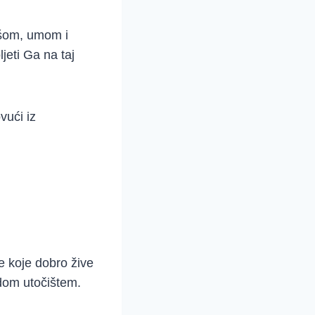
ušom, umom i
jeti Ga na taj
vući iz
e koje dobro žive
 dom utočištem.