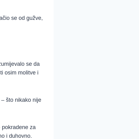
ačio se od gužve,
zumijevalo se da
i osim molitve i
 – što nikako nije
mo pokradene za
no i duhovno.