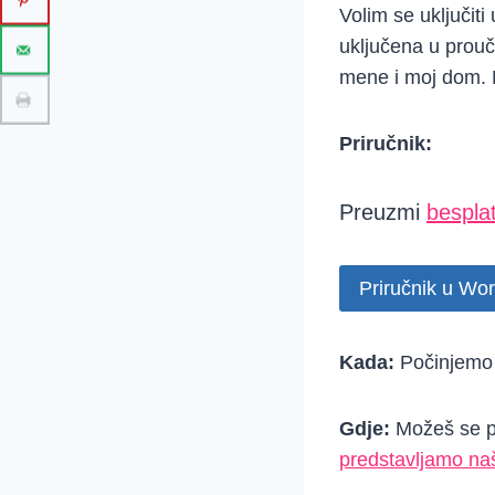
Volim se uključit
uključena u prouča
mene i moj dom. N
Priručnik:
Preuzmi
besplat
Priručnik u Wo
Kada:
Počinjemo
Gdje:
Možeš se pr
predstavljamo naš