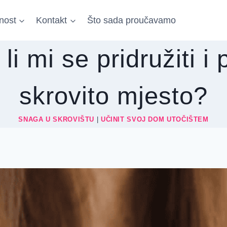
nost
Kontakt
Što sada proučavamo
li mi se pridružiti i 
skrovito mjesto?
SNAGA U SKROVIŠTU
|
UČINIT SVOJ DOM UTOČIŠTEM