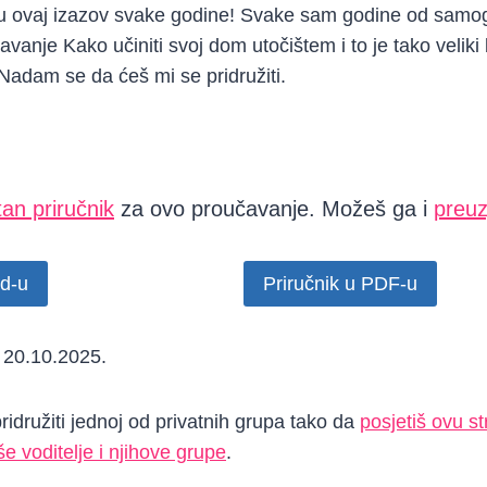
i u ovaj izazov svake godine! Svake sam godine od samo
vanje Kako učiniti svoj dom utočištem i to je tako veliki
adam se da ćeš mi se pridružiti.
an priručnik
za ovo proučavanje. Možeš ga i
preuz
rd-u
Priručnik u PDF-u
 20.10.2025.
idružiti jednoj od privatnih grupa tako da
posjetiš ovu st
e voditelje i njihove grupe
.