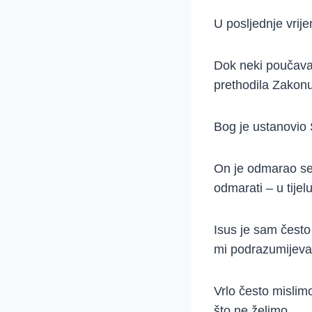
U posljednje vrij
Dok neki poučavaj
prethodila Zakonu
Bog je ustanovio 
On je odmarao se
odmarati – u tijelu
Isus je sam često
mi podrazumije
Vrlo često mislimo
što ne želimo.