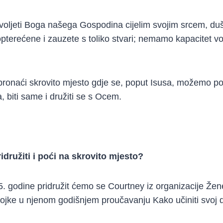
oljeti Boga našega Gospodina cijelim svojim srcem, d
terećene i zauzete s toliko stvari; nemamo kapacitet vol
pronaći skrovito mjesto gdje se, poput Isusa, možemo po
, biti same i družiti se s Ocem.
idružiti i poći na skrovito mjesto?
5. godine pridružit ćemo se Courtney iz organizacije Žen
evojke u njenom godišnjem proučavanju Kako učiniti svoj