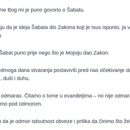
eme Bog mi je puno govorio o Šabatu.
u da je ideja Šabata dio Zakona koji je Isus ispunio, ja 
.
Šabat puno prije nego što je Mojsiju dao Zakon.
dmoga dana stvaranja postavivši pred nas očekivanje 
, duši i duhu.
 odmarao. Čitamo o tome u evanđeljima – no nije odmara
vamo pod odmorom.
 da je odmor odsutnost obveze i prilika da činimo što žel