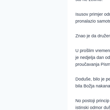
Isusov primjer od
pronalazio samot
Znao je da druže
U prošlim vremeni
je nedjelja dan od
proučavanja Pism
Doduše, bilo je pe
bila Božja nakana
No postoji princi
istinski odmor du