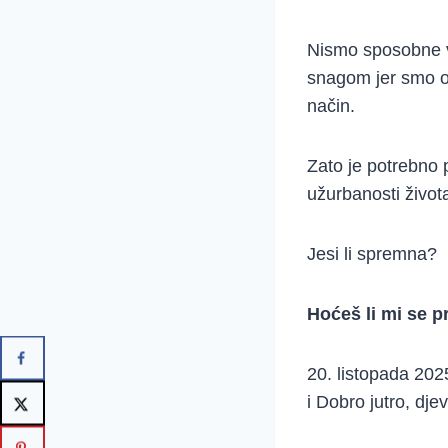
Nismo sposobne v
snagom jer smo op
način.
Zato je potrebno 
užurbanosti života
Jesi li spremna?
Hoćeš li mi se pr
20. listopada 202
i Dobro jutro, dj