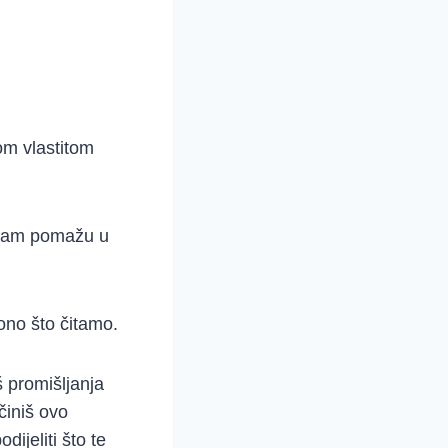
om vlastitom
 nam pomažu u
ono što čitamo.
 promišljanja
činiš ovo
dijeliti što te