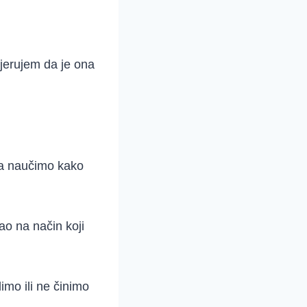
vjerujem da je ona
da naučimo kako
o na način koji
imo ili ne činimo