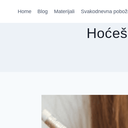
Skip
Home
Blog
Materijali
Svakodnevna pobož
to
content
Hoćeš 