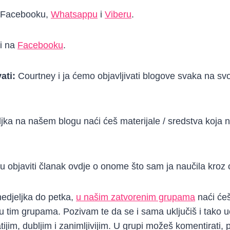
a Facebooku,
Whatsappu
i
Viberu
.
 i na
Facebooku
.
ati:
Courtney i ja ćemo objavljivati blogove svaka na sv
jka na našem blogu naći ćeš materijale / sredstva koja
ću objaviti članak ovdje o onome što sam ja naučila kroz 
edjeljka do petka,
u našim zatvorenim grupama
naći ćeš
 u tim grupama. Pozivam te da se i sama uključiš i tako u
jim, dubljim i zanimljivijim. U grupi možeš komentirati, po