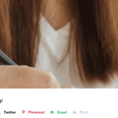
g!
Twitter
Pinterest
Email
Print