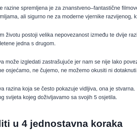
e razine spremljena je za znanstveno–fantastične filmo
mljama, ali sigurno ne za moderne vjernike razvijenog, ku
 životu postoji velika nepovezanost između te dvije raz
letene jedna s drugom.
 može izgledati zastrašujuće jer nam se nije lako pove
ne osjećamo, ne čujemo, ne možemo okusiti ni dotaknuti
iva razina koja se često pokazuje vidljiva, ona je stvarna.
og svijeta kojeg doživljavamo sa svojih 5 osjetila.
iti u 4 jednostavna koraka