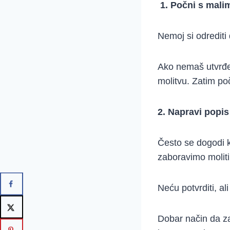
1. Počni s mali
Nemoj si odrediti d
Ako nemaš utvrđen
molitvu. Zatim poč
2. Napravi popis
Često se dogodi k
zaboravimo moliti z
Neću potvrditi, al
Dobar način da zap