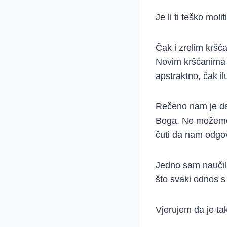
Je li ti teško molit
Čak i zrelim kršćan
Novim kršćanima p
apstraktno, čak il
Rečeno nam je da 
Boga. Ne možemo v
čuti da nam odgo
Jedno sam naučila,
što svaki odnos s 
Vjerujem da je ta