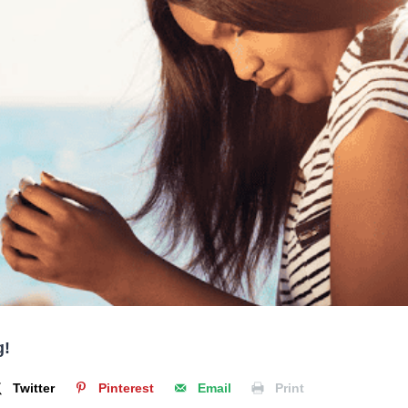
g!
Twitter
Pinterest
Email
Print