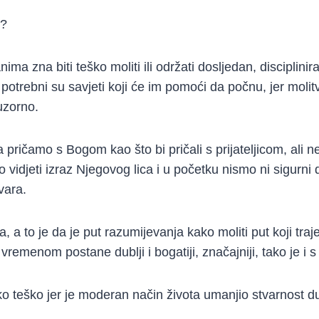
i?
ima zna biti teško moliti ili održati dosljedan, disciplinir
otrebni su savjeti koji će im pomoći da počnu, jer molit
uzorno.
pričamo s Bogom kao što bi pričali s prijateljicom, ali 
idjeti izraz Njegovog lica i u početku nismo ni sigurn
vara.
 a to je da je put razumijevanja kako moliti put koji traje 
vremenom postane dublji i bogatiji, značajniji, tako je i 
ko teško jer je moderan način života umanjio stvarnost d