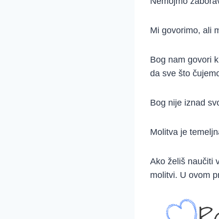
Nemojmo zaboravi
Mi govorimo, ali 
Bog nam govori kro
da sve što čujemo 
Bog nije iznad svo
Molitva je temeljn
Ako želiš naučiti 
molitvi. U ovom pr