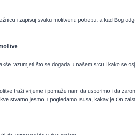
lježnicu i zapisuj svaku molitvenu potrebu, a kad Bog odg
.
molitve
akše razumjeti što se događa u našem srcu i kako se o
olitve traži vrijeme i pomaže nam da usporimo i da zaron
kve stvarno jesmo. I pogledamo Isusa, kakav je On zais