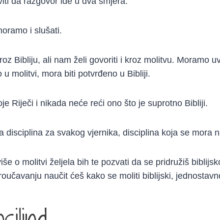
ti da razgovor ide u dva smjera.
moramo i slušati.
z Bibliju, ali nam želi govoriti i kroz molitvu. Moramo u
u molitvi, mora biti potvrđeno u Bibliji.
je Riječi i nikada neće reći ono što je suprotno Bibliji.
a disciplina za svakog vjernika, disciplina koja se mora n
više o molitvi željela bih te pozvati da se pridružiš bibli
oučavanju naučit ćeš kako se moliti biblijski, jednostavn