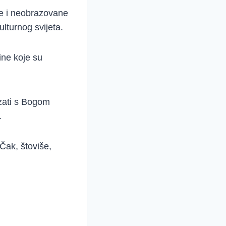
ve i neobrazovane
lturnog svijeta.
ine koje su
zati s Bogom
.
 Čak, štoviše,