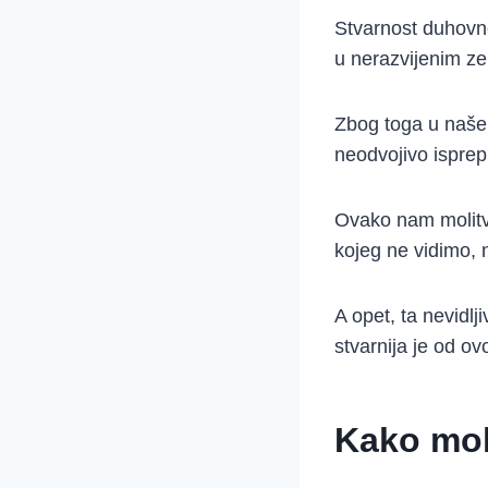
Stvarnost duhovn
u nerazvijenim ze
Zbog toga u našem
neodvojivo isprep
Ovako nam molitva
kojeg ne vidimo, 
A opet, ta nevidlj
stvarnija je od ov
Kako mol