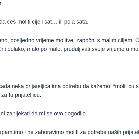
m
a ćeš moliti cijeli sat… ili pola sata.
o, dosljedno vrijeme molitve, započni s malim ciljem. 
ni polako, malo po malo, produljivati svoje vrijeme u moli
ada neka prijateljica ima potrebu da kažemo: “molit ću s
a tu prijateljicu.
i ni zanijekati da mi se ovo dogodilo.
amtimo i ne zaboravimo moliti za potrebe naših prijateljic