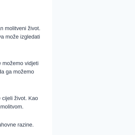
an molitveni život.
va može izgledati
ne možemo vidjeti
i da ga možemo
cijeli život. Kao
s molitvom.
uhovne razine.