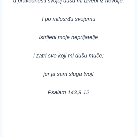
u pravednosti svojoj dušu mi izvedi iz nevolje.
I po milosrđu svojemu
istrijebi moje neprijatelje
i zatri sve koji mi dušu muče;
jer ja sam sluga tvoj!
Psalam 143,9-12