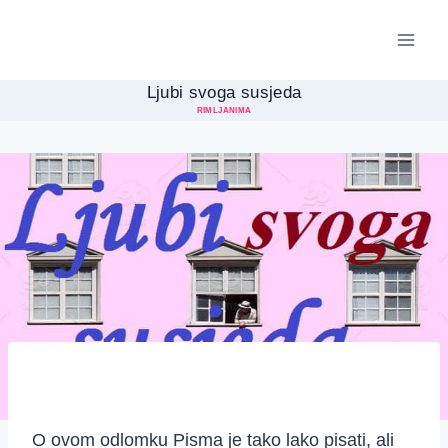
Skip
to
content
Ljubi svoga susjeda
RIMLJANIMA
O ovom odlomku Pisma je tako lako pisati, ali