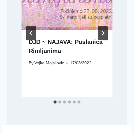
DJD ~ NAJAVA: Poslanica
Rimljanima
B
By
Vojka Mojsilovic
17/08/2022