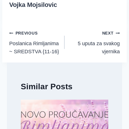
Vojka Mojsilovic
Post
PREVIOUS
NEXT
Poslanica Rimljanima
5 uputa za svakog
navigation
~ SREDSTVA {11-16}
vjernika
Similar Posts