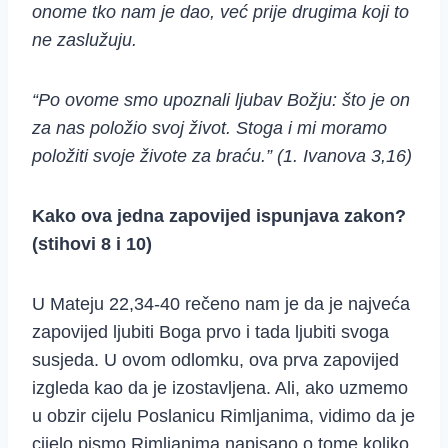
onome tko nam je dao, već prije drugima koji to
ne zaslužuju.
“Po ovome smo upoznali ljubav Božju: što je on
za nas položio svoj život. Stoga i mi moramo
položiti svoje živote za braću.” (1. Ivanova 3,16)
Kako ova jedna zapovijed ispunjava zakon?
(stihovi 8 i 10)
U Mateju 22,34-40 rečeno nam je da je najveća
zapovijed ljubiti Boga prvo i tada ljubiti svoga
susjeda. U ovom odlomku, ova prva zapovijed
izgleda kao da je izostavljena. Ali, ako uzmemo
u obzir cijelu Poslanicu Rimljanima, vidimo da je
cijelo pismo Rimljanima napisano o tome koliko