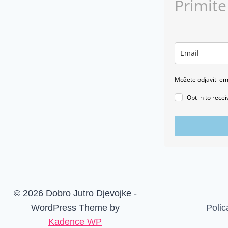
Primite
SE
TO
ODNOSI
NA
NAŠE
DUHOVNE
BORBE
Možete odjaviti em
Opt in to rece
© 2026 Dobro Jutro Djevojke -
WordPress Theme by
Polic
Kadence WP