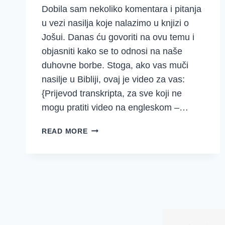
Dobila sam nekoliko komentara i pitanja
u vezi nasilja koje nalazimo u knjizi o
Jošui. Danas ću govoriti na ovu temu i
objasniti kako se to odnosi na naše
duhovne borbe. Stoga, ako vas muči
nasilje u Bibliji, ovaj je video za vas:
{Prijevod transkripta, za sve koji ne
mogu pratiti video na engleskom –…
KAKO
READ MORE
SE
NOSITI
S
NASILJEM
U
BIBLIJI
I
KAKO