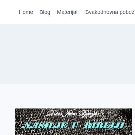
Skip
Home
Blog
Materijali
Svakodnevna pobož
to
content