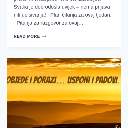
Svaka je dobrodošla uvijek – nema prijava
niti upisivanja! Plan čitanja za ovaj tjedan:
Pitanja za razgovor za ovaj…
DOBRO
READ MORE
JUTRO
DJEVOJKE
~
SREDSTVA
{JOŠUA
11-
15}