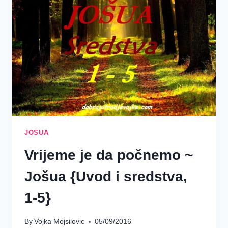
NEŠTO
PREDIVNO
{JOŠUA
2}
JOSUA
Vrijeme je da počnemo ~
Jošua {Uvod i sredstva,
1-5}
By
Vojka Mojsilovic
05/09/2016