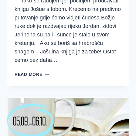
Tako se radujem jer počinjem proučavati
knjigu Jošue s tobom. Krećemo na predivno
putovanje gdje ćemo vidjeti čudesa Božje
ruke dok je razdvajao rijeku Jordan, zidovi
Jerihona su pali i sunce je stalo u svom
kretanju. Ako se boriš sa hrabrošću i
snagom – Jošuina knjiga je za tebe! Ostat
ćemo bez daha…
DOBRO
READ MORE
JUTRO
DJEVOJKE
~
JOŠUA
{PRIPREMIMO
SE
ZA
POČETAK}