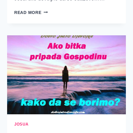
POBJEDE
READ MORE
I
PORAZI…
USPONI
I
PADOVI…
(JOŠUA
1-
10)
JOSUA