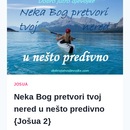
{JOŠUA
6-
10}
JOSUA
Neka Bog pretvori tvoj
nered u nešto predivno
{Jošua 2}