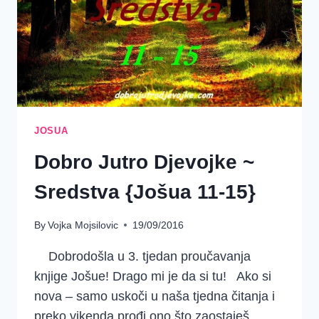
JOSUA
Dobro Jutro Djevojke ~
Sredstva {Jošua 11-15}
By
Vojka Mojsilovic
19/09/2016
Dobrodošla u 3. tjedan proučavanja
knjige Jošue! Drago mi je da si tu! Ako si
nova – samo uskoči u naša tjedna čitanja i
preko vikenda prođi ono što zaostaješ.