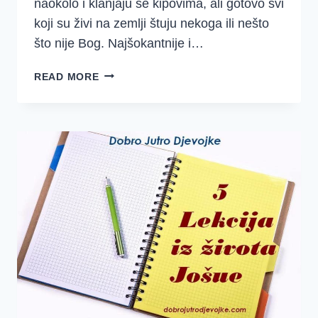
naokolo i klanjaju se kipovima, ali gotovo svi
koji su živi na zemlji štuju nekoga ili nešto
što nije Bog. Najšokantnije i…
ŠTO
READ MORE
JE
OBJEKT
TVOG
ŠTOVANJA?