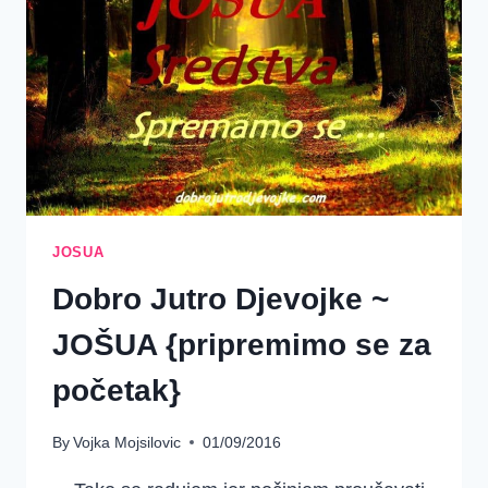
I
SREDSTVA,
1-
5}
JOSUA
Dobro Jutro Djevojke ~
JOŠUA {pripremimo se za
početak}
By
Vojka Mojsilovic
01/09/2016