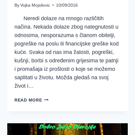
By
Vojka Mojsilovic
10/09/2016
Neredi dolaze na mnogo različitih
načina. Nekada dolaze zbog nategnutosti u
odnosima, nesporazuma s članom obitelji,
pogreške na poslu ili financijske greške kod
kuće. Svaka od nas ima žalosti, pogreški,
kušnji, borbi s određenim grijesima te patnji
i promašaja iz prošlosti o koje se možemo
saplitati u životu. Možda gledaš na svoj
život i…
NEKA
READ MORE
BOG
PRETVORI
TVOJ
NERED
U