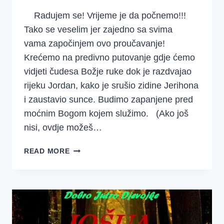
Radujem se! Vrijeme je da počnemo!!!
Tako se veselim jer zajedno sa svima
vama započinjem ovo proučavanje!
Krećemo na predivno putovanje gdje ćemo
vidjeti čudesa Božje ruke dok je razdvajao
rijeku Jordan, kako je srušio zidine Jerihona
i zaustavio sunce. Budimo zapanjene pred
moćnim Bogom kojem služimo. (Ako još
nisi, ovdje možeš…
VRIJEME
READ MORE
JE
DA
POČNEMO
~
JOŠUA
{UVOD