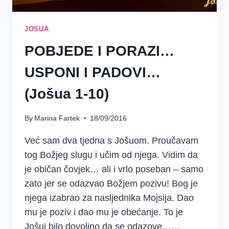
JOSUA
POBJEDE I PORAZI…
USPONI I PADOVI…
(Jošua 1-10)
By
Marina Fartek
18/09/2016
Već sam dva tjedna s Jošuom. Proučavam
tog Božjeg slugu i učim od njega. Vidim da
je običan čovjek… ali i vrlo poseban – samo
zato jer se odazvao Božjem pozivu! Bog je
njega izabrao za nasljednika Mojsija. Dao
mu je poziv i dao mu je obećanje. To je
Jošui bilo dovoljno da se odazove……