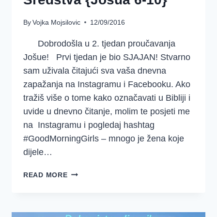
By
Vojka Mojsilovic
12/09/2016
Dobrodošla u 2. tjedan proučavanja
Jošue! Prvi tjedan je bio SJAJAN! Stvarno
sam uživala čitajući sva vaša dnevna
zapažanja na Instagramu i Facebooku. Ako
tražiš više o tome kako označavati u Bibliji i
uvide u dnevno čitanje, molim te posjeti me
na Instagramu i pogledaj hashtag
#GoodMorningGirls – mnogo je žena koje
dijele…
DOBRO
READ MORE
JUTRO
DJEVOJKE
~
SREDSTVA