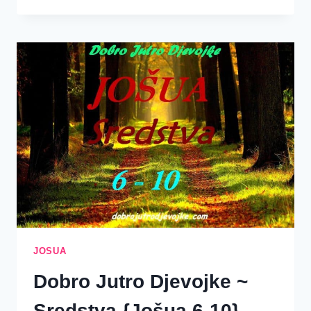
BITKA
PRIPADA
GOSPODINU
–
KAKO
DA
SE
BORIMO?
JOSUA
Dobro Jutro Djevojke ~
Sredstva {Jošua 6-10}