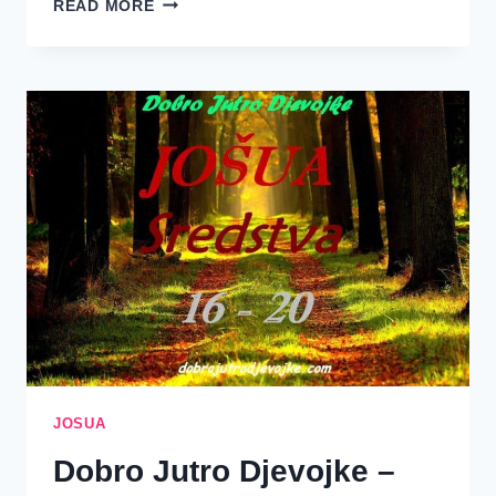
READ MORE
SE
NOSITI
S
NASILJEM
U
BIBLIJI
I
KAKO
SE
TO
ODNOSI
NA
NAŠE
DUHOVNE
BORBE
JOSUA
Dobro Jutro Djevojke –