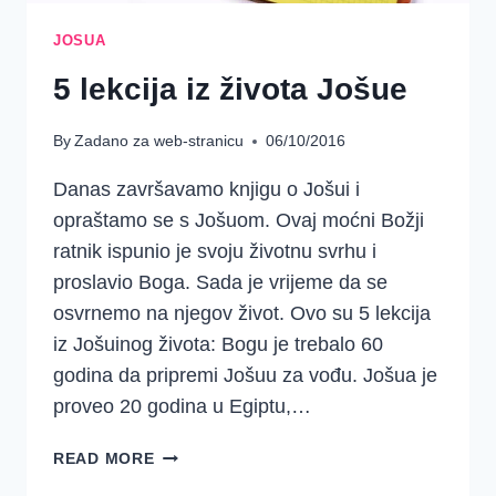
JOSUA
5 lekcija iz života Jošue
By
Zadano za web-stranicu
06/10/2016
Danas završavamo knjigu o Jošui i
opraštamo se s Jošuom. Ovaj moćni Božji
ratnik ispunio je svoju životnu svrhu i
proslavio Boga. Sada je vrijeme da se
osvrnemo na njegov život. Ovo su 5 lekcija
iz Jošuinog života: Bogu je trebalo 60
godina da pripremi Jošuu za vođu. Jošua je
proveo 20 godina u Egiptu,…
5
READ MORE
LEKCIJA