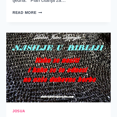
tjedna. Plan čitanja za…
DOBRO
READ MORE
JUTRO
DJEVOJKE
~
SREDSTVA
{JOŠUA
21-
24}
JOSUA