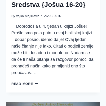
Sredstva {Jošua 16-20}
By
Vojka Mojsilovic
26/09/2016
Dobrodošla u 4. tjedan u knjizi Jošue!
Prošle smo pola puta u ovoj biblijskoj knjizi
– dobar posao, idemo dalje! Ovaj tjedan
naše čitanje nije lako. Čitati o podjeli zemlje
može biti dosadno i monotono. Nadam se
da će ti naša pitanja za razgovor pomoći da
pronađeš način kako primijeniti ono što
proučavaš….
DOBRO
READ MORE
JUTRO
DJEVOJKE
–
SREDSTVA