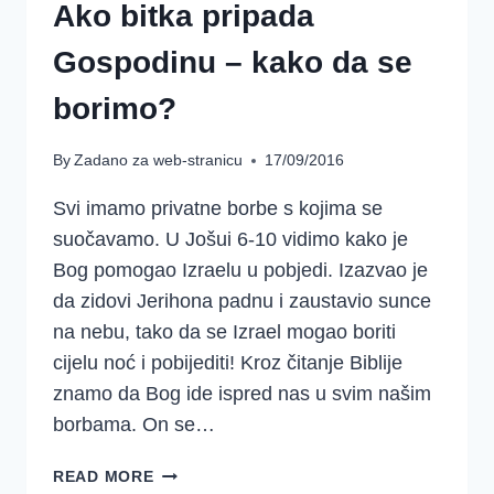
Ako bitka pripada
Gospodinu – kako da se
borimo?
By
Zadano za web-stranicu
17/09/2016
Svi imamo privatne borbe s kojima se
suočavamo. U Jošui 6-10 vidimo kako je
Bog pomogao Izraelu u pobjedi. Izazvao je
da zidovi Jerihona padnu i zaustavio sunce
na nebu, tako da se Izrael mogao boriti
cijelu noć i pobijediti! Kroz čitanje Biblije
znamo da Bog ide ispred nas u svim našim
borbama. On se…
AKO
READ MORE