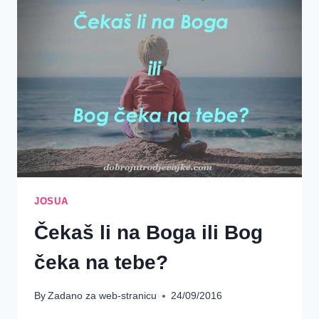
{JOŠUA
16-
20}
JOSUA
Čekaš li na Boga ili Bog
čeka na tebe?
By
Zadano za web-stranicu
24/09/2016