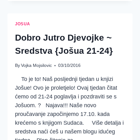
IZ
ŽIVOTA
JOŠUE
JOSUA
Dobro Jutro Djevojke ~
Sredstva {Jošua 21-24}
By
Vojka Mojsilovic
03/10/2016
To je to! Naš posljednji tjedan u knjizi
Jošue! Ovo je proletjelo! Ovaj tjedan čitat
ćemo od 21-24 poglavlja i pozdraviti se s
Jošuom. ? Najava!!! Naše novo
proučavanje započinjemo 17.10. kada
krećemo s knjigom Sudaca. Više detalja i
sredstva naći ćeš u našem blogu idućeg