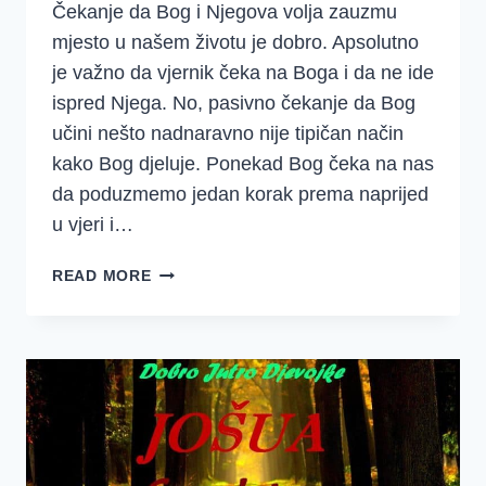
Čekanje da Bog i Njegova volja zauzmu
mjesto u našem životu je dobro. Apsolutno
je važno da vjernik čeka na Boga i da ne ide
ispred Njega. No, pasivno čekanje da Bog
učini nešto nadnaravno nije tipičan način
kako Bog djeluje. Ponekad Bog čeka na nas
da poduzmemo jedan korak prema naprijed
u vjeri i…
ČEKAŠ
READ MORE
LI
NA
BOGA
ILI
BOG
ČEKA
NA
TEBE?