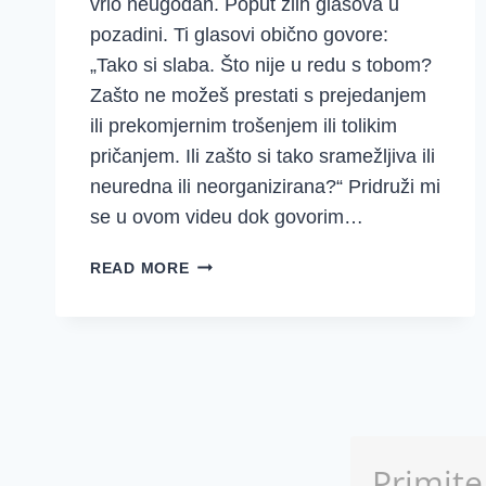
vrlo neugodan. Poput zlih glasova u
pozadini. Ti glasovi obično govore:
„Tako si slaba. Što nije u redu s tobom?
Zašto ne možeš prestati s prejedanjem
ili prekomjernim trošenjem ili tolikim
pričanjem. Ili zašto si tako sramežljiva ili
neuredna ili neorganizirana?“ Pridruži mi
se u ovom videu dok govorim…
VAŠ
READ MORE
UNUTARNJI
DIJALOG:
OTPUSTI
ZLE
GLASOVE
U
POZADINI!
Primite