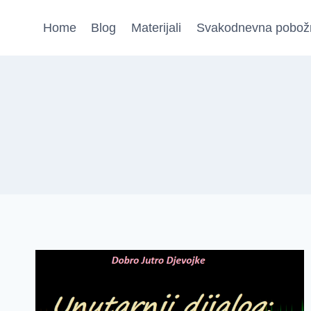
Skip
Home
Blog
Materijali
Svakodnevna pobož
to
content