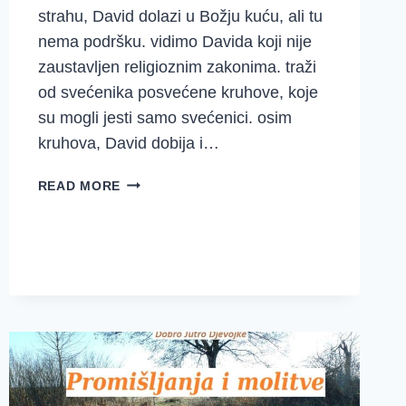
strahu, David dolazi u Božju kuću, ali tu
nema podršku. vidimo Davida koji nije
zaustavljen religioznim zakonima. traži
od svećenika posvećene kruhove, koje
su mogli jesti samo svećenici. osim
kruhova, David dobija i…
PROMIŠLJANJA
READ MORE
I
MOLITVE
~
{1.
SAMUELOVA
21-
25}