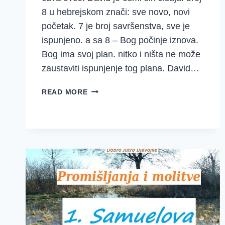
8 u hebrejskom znači: sve novo, novi
početak. 7 je broj savršenstva, sve je
ispunjeno. a sa 8 – Bog počinje iznova.
Bog ima svoj plan. nitko i ništa ne može
zaustaviti ispunjenje tog plana. David…
PROMIŠLJANJA
READ MORE
I
MOLITVE
~
{1.
SAMUELOVA
16-
20}