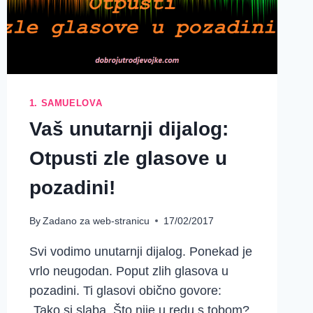
1. SAMUELOVA
Vaš unutarnji dijalog:
Otpusti zle glasove u
pozadini!
By
Zadano za web-stranicu
17/02/2017
Svi vodimo unutarnji dijalog. Ponekad je
vrlo neugodan. Poput zlih glasova u
pozadini. Ti glasovi obično govore:
„Tako si slaba. Što nije u redu s tobom?