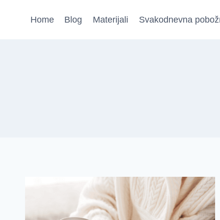
Skip
Home
Blog
Materijali
Svakodnevna pobož
to
content