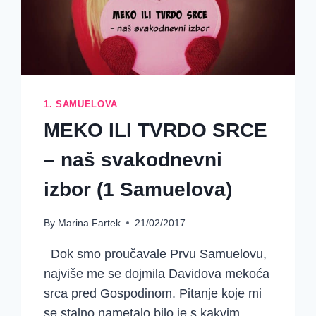
1. SAMUELOVA
MEKO ILI TVRDO SRCE
– naš svakodnevni
izbor (1 Samuelova)
By
Marina Fartek
21/02/2017
Dok smo proučavale Prvu Samuelovu,
najviše me se dojmila Davidova mekoća
srca pred Gospodinom. Pitanje koje mi
se stalno nametalo bilo je s kakvim