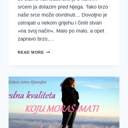
srcem ja dolazim pred Njega. Tako brzo
naše srce može otvrdnuti… Dovoljno je
ustrajati u nekom grijehu i činiti stvari
»na svoj način«. Malo po malo, a opet
zapravo brzo,…
MEKO
READ MORE
ILI
TVRDO
SRCE
–
NAŠ
SVAKODNEVNI
IZBOR
(1
SAMUELOVA)