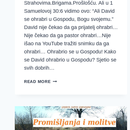
Strahovima.Brigama.Prošlošću. Ali u 1
Samuelovoj 30:6 vidimo ovo: “Ali David
se ohrabri u Gospodu, Bogu svojemu.”
David nije čekao da ga prijatelj ohrabri…
Nije čekao da ga pastor ohrabri…Nije
išao na YouTube tražiti snimku da ga
ohrabri… Ohrabrio se u Gospodu! Kako
se David ohrabrio u Gospodu? Sjetio se
svih dobrih…
10
READ MORE
BIBLIJSKIH
STIHOVA
ZA
DOBRO
JUTRO