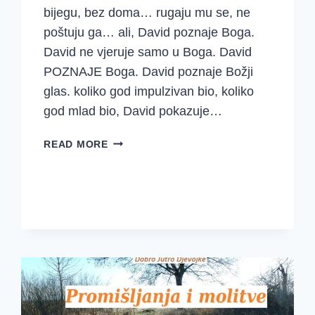
bijegu, bez doma… rugaju mu se, ne
poštuju ga… ali, David poznaje Boga.
David ne vjeruje samo u Boga. David
POZNAJE Boga. David poznaje Božji
glas. koliko god impulzivan bio, koliko
god mlad bio, David pokazuje…
PROMIŠLJANJA
READ MORE
I
MOLITVE
~
{1.
SAMUELOVA
26-
31}