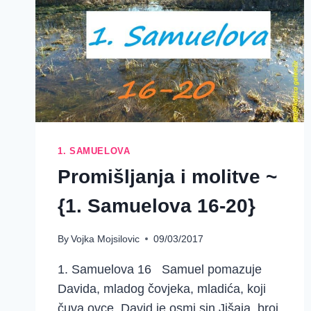
1. SAMUELOVA
Promišljanja i molitve ~
{1. Samuelova 16-20}
By
Vojka Mojsilovic
09/03/2017
1. Samuelova 16 Samuel pomazuje
Davida, mladog čovjeka, mladića, koji
čuva ovce. David je osmi sin Jišaja. broj