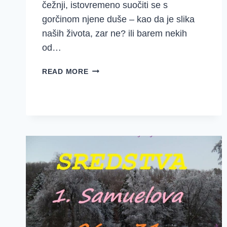
čežnji, istovremeno suočiti se s
gorčinom njene duše – kao da je slika
naših života, zar ne? ili barem nekih
od…
PROMIŠLJANJA
READ MORE
I
MOLITVE
~
{1.
SAMUELOVA
1-
5}