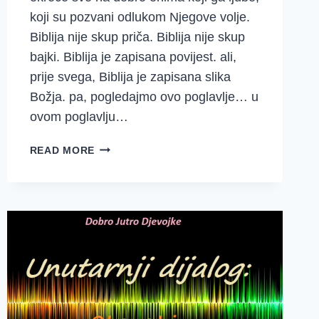
koji su pozvani odlukom Njegove volje.
Biblija nije skup priča. Biblija nije skup
bajki. Biblija je zapisana povijest. ali,
prije svega, Biblija je zapisana slika
Božja. pa, pogledajmo ovo poglavlje… u
ovom poglavlju…
PROMIŠLJANJA
READ MORE
I
MOLITVE
~
{1.
SAMUELOVA
6-
10}