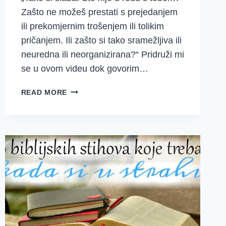
Zašto ne možeš prestati s prejedanjem
ili prekomjernim trošenjem ili tolikim
pričanjem. Ili zašto si tako sramežljiva ili
neuredna ili neorganizirana?“ Pridruži mi
se u ovom videu dok govorim…
VAŠ
READ MORE
UNUTARNJI
DIJALOG:
OTPUSTI
ZLE
GLASOVE
U
POZADINI!