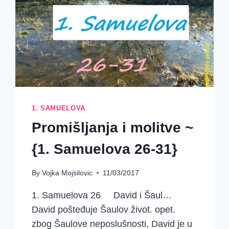
1. SAMUELOVA
Promišljanja i molitve ~
{1. Samuelova 26-31}
By
Vojka Mojsilovic
11/03/2017
1. Samuelova 26 David i Šaul…
David pošteđuje Šaulov život. opet.
zbog Šaulove neposlušnosti, David je u