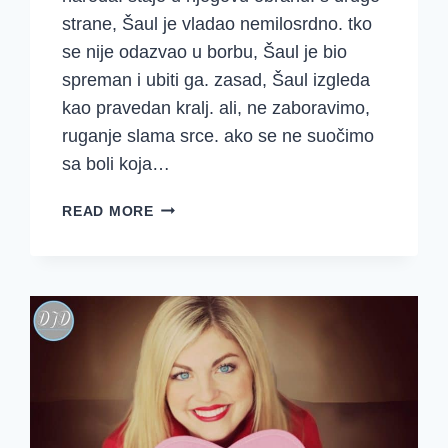
strane, Šaul je vladao nemilosrdno. tko
se nije odazvao u borbu, Šaul je bio
spreman i ubiti ga. zasad, Šaul izgleda
kao pravedan kralj. ali, ne zaboravimo,
ruganje slama srce. ako se ne suočimo
sa boli koja…
PROMIŠLJANJA
READ MORE
I
MOLITVE
~
{1.
SAMUELOVA
11-
15}