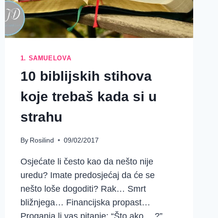
1. SAMUELOVA
10 biblijskih stihova
koje trebaš kada si u
strahu
By
Rosilind
09/02/2017
Osjećate li često kao da nešto nije
uredu? Imate predosjećaj da će se
nešto loše dogoditi? Rak… Smrt
bližnjega… Financijska propast…
Proganja li vas pitanje: “Što ako …?”