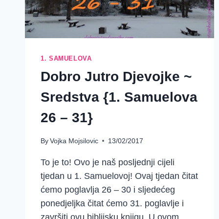
1. SAMUELOVA
Dobro Jutro Djevojke ~
Sredstva {1. Samuelova
26 – 31}
By
Vojka Mojsilovic
13/02/2017
To je to! Ovo je naš posljednji cijeli
tjedan u 1. Samuelovoj! Ovaj tjedan čitat
ćemo poglavlja 26 – 30 i sljedećeg
ponedjeljka čitat ćemo 31. poglavlje i
završiti ovu biblijsku knjigu. U ovom