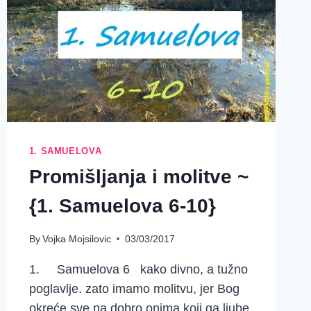
1. SAMUELOVA
Promišljanja i molitve ~
{1. Samuelova 6-10}
By
Vojka Mojsilovic
03/03/2017
1. Samuelova 6 kako divno, a tužno
poglavlje. zato imamo molitvu, jer Bog
okreće sve na dobro onima koji ga ljube,