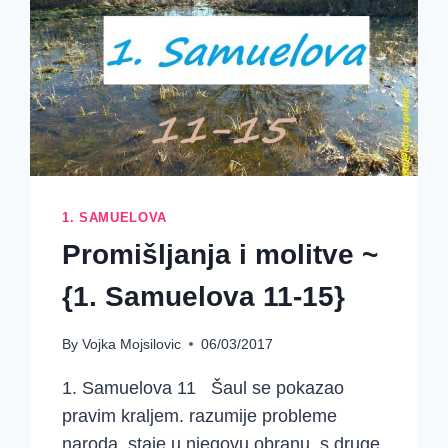
1. SAMUELOVA
Promišljanja i molitve ~
{1. Samuelova 11-15}
By
Vojka Mojsilovic
06/03/2017
1. Samuelova 11 Šaul se pokazao
pravim kraljem. razumije probleme
naroda. staje u njegovu obranu. s druge