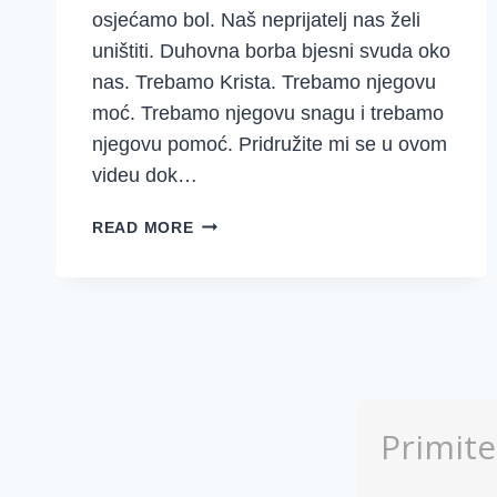
osjećamo bol. Naš neprijatelj nas želi
uništiti. Duhovna borba bjesni svuda oko
nas. Trebamo Krista. Trebamo njegovu
moć. Trebamo njegovu snagu i trebamo
njegovu pomoć. Pridružite mi se u ovom
videu dok…
MOĆ
READ MORE
GLAZBE
I
SVRHA
TVOJE
BOLI
Primit