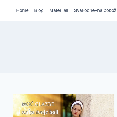
Skip
Home
Blog
Materijali
Svakodnevna pobož
to
content