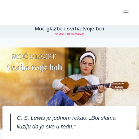
Skip
to
content
Moć glazbe i svrha tvoje boli
ODMOR I OTPUŠTANJE
C. S. Lewis je jednom rekao: „Bol slama
iluziju da je sve u redu.“