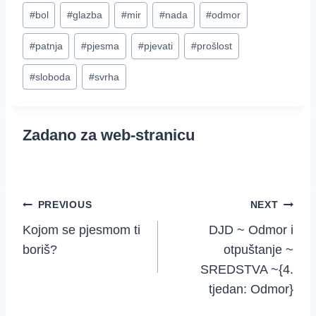
Post
#
bol
#
glazba
#
mir
#
nada
#
odmor
Tags:
#
patnja
#
pjesma
#
pjevati
#
prošlost
#
sloboda
#
svrha
Zadano za web-stranicu
Post
PREVIOUS
NEXT
Kojom se pjesmom ti
DJD ~ Odmor i
navigation
boriš?
otpuštanje ~
SREDSTVA ~{4.
tjedan: Odmor}