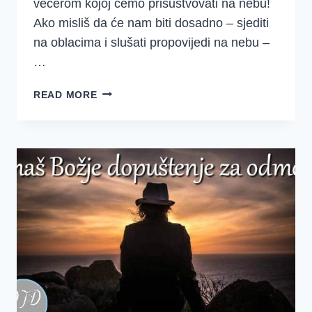
večerom kojoj ćemo prisustvovati na nebu!
Ako misliš da će nam biti dosadno – sjediti
na oblacima i slušati propovijedi na nebu –
…
POZVANA
READ MORE
SI
NA
ZAVRŠNU
ZABAVU!