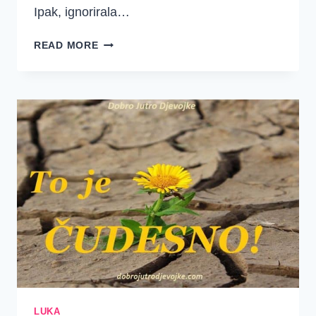
Ipak, ignorirala…
IMAŠ
READ MORE
BOŽJE
DOPUŠTENJE
ZA
ODMOR!
LUKA