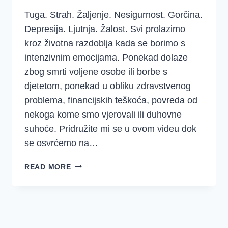
Tuga. Strah. Žaljenje. Nesigurnost. Gorčina.
Depresija. Ljutnja. Žalost. Svi prolazimo
kroz životna razdoblja kada se borimo s
intenzivnim emocijama. Ponekad dolaze
zbog smrti voljene osobe ili borbe s
djetetom, ponekad u obliku zdravstvenog
problema, financijskih teškoća, povreda od
nekoga kome smo vjerovali ili duhovne
suhoće. Pridružite mi se u ovom videu dok
se osvrćemo na…
PREDAJ
READ MORE
SVOJE
BREME
KAKO
BI
IMALA