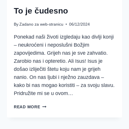
To je čudesno
By
Zadano za web-stranicu
06/12/2024
Ponekad naši životi izgledaju kao divlji konji
– neukroćeni i neposlušni Božjim
zapovijedima. Grijeh nas je sve zahvatio.
Zarobio nas i opteretio. Ali Isus! Isus je
došao izliječiti štetu koju nam je grijeh
nanio. On nas ljubi i nježno zauzdava –
kako bi nas mogao koristiti – za svoju slavu.
Pridružite mi se u ovom…
TO
READ MORE
JE
ČUDESNO