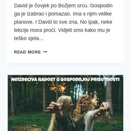
David je čovjek po Božjem srcu. Gospodin
ga je izabrao i pomazao. Ima s njim velike
planove. I David to sve zna. No ipak, neke
lekcije mora proći. Vidjeli smo kako mu je
teško sjela…
NEIZRECIVA
READ MORE
RADOST
U
GOSPODNJOJ
PRISUTNOSTI
(2
SAMUELOVA
6-
7)