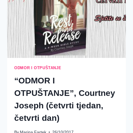
PETI
DAN)
ODMOR I OTPUŠTANJE
“ODMOR I
OTPUŠTANJE”, Courtney
Joseph (četvrti tjedan,
četvrti dan)
By
Marina Fartek
26/10/2017