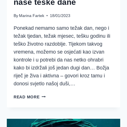
naše teške dane
By
Marina Fartek
18/01/2023
Ponekad nemamo samo težak dan, nego i
težak tjedan, težak mjesec, tešku godinu ili
teško životno razdoblje. Tijekom takvog
vremena, možemo se osjećati kao izvan
kontrole i u potrebi da nas netko ohrabri
kako bi izdržali još jedan dugi dan… Božja
riječ je živa i aktivna – govori kroz tamu i
donosi svjetlo našoj duši,…
10
READ MORE
BIBLIJSKIH
REDAKA
ZA
NAŠE