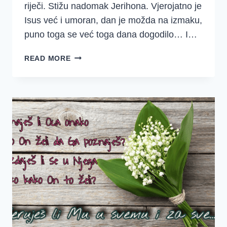
riječi. Stižu nadomak Jerihona. Vjerojatno je
Isus već i umoran, dan je možda na izmaku,
puno toga se već toga dana dogodilo… I…
VJERA
READ MORE
DJETETA
U
SRCU
SLIJEPOG
PROSJAKA