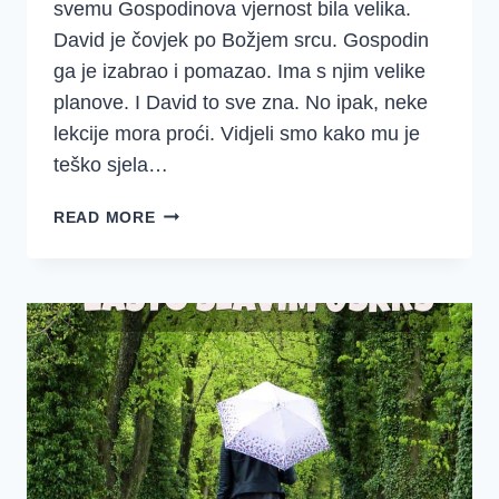
svemu Gospodinova vjernost bila velika.
David je čovjek po Božjem srcu. Gospodin
ga je izabrao i pomazao. Ima s njim velike
planove. I David to sve zna. No ipak, neke
lekcije mora proći. Vidjeli smo kako mu je
teško sjela…
NEIZRECIVA
READ MORE
RADOST
U
GOSPODNJOJ
PRISUTNOSTI
(2
SAMUELOVA
6-
7)