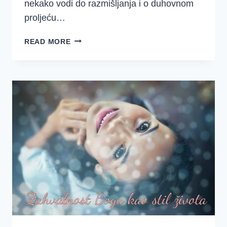
nekako vodi do razmišljanja i o duhovnom
proljeću…
ZAŠTO
READ MORE
SLAVIM
USKRS