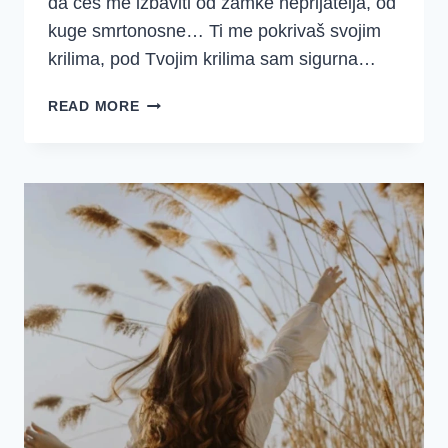
da ćeš me izbaviti od zamke neprijatelja, od
kuge smrtonosne… Ti me pokrivaš svojim
krilima, pod Tvojim krilima sam sigurna…
MOLITVA
READ MORE
KROZ
PSALAM
91