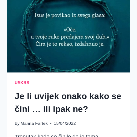
TEŠKE
DANE
USKRS
Je li uvijek onako kako se
čini … ili ipak ne?
By
Marina Fartek
15/04/2022
Trenutak kada se činilo da je tama