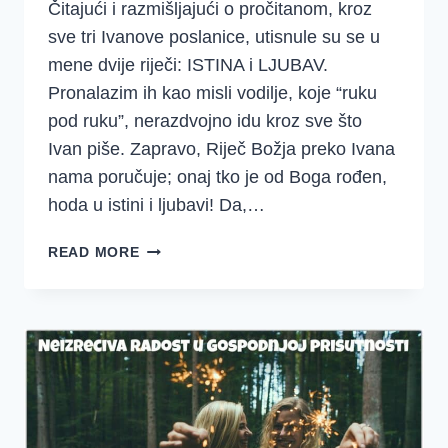
Čitajući i razmišljajući o pročitanom, kroz
sve tri Ivanove poslanice, utisnule su se u
mene dvije riječi: ISTINA i LJUBAV.
Pronalazim ih kao misli vodilje, koje “ruku
pod ruku”, nerazdvojno idu kroz sve što
Ivan piše. Zapravo, Riječ Božja preko Ivana
nama poručuje; onaj tko je od Boga rođen,
hoda u istini i ljubavi! Da,…
HODATI
READ MORE
U
ISTINI
I
LJUBAVI