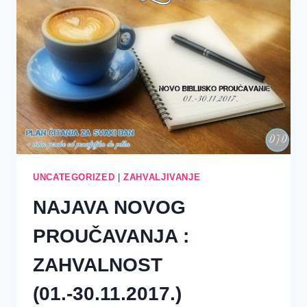
I
POŽELJAN
STAV?
UNCATEGORIZED
|
ZAHVALJIVANJE
NAJAVA NOVOG
PROUČAVANJA :
ZAHVALNOST
(01.-30.11.2017.)