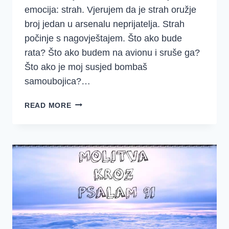
emocija: strah. Vjerujem da je strah oružje
broj jedan u arsenalu neprijatelja. Strah
počinje s nagovještajem. Što ako bude
rata? Što ako budem na avionu i sruše ga?
Što ako je moj susjed bombaš
samoubojica?…
11
READ MORE
ISTINA
IZ
PSALMA
91
KOJE
MOGU
SLOMITI
SVAKI
STRAH