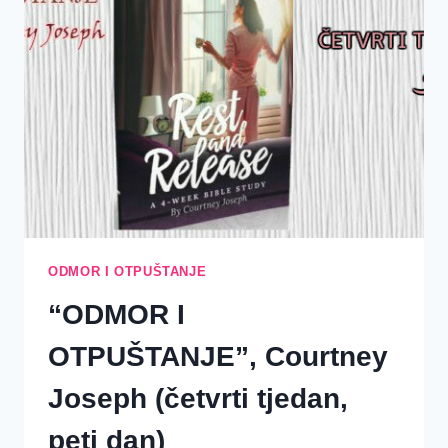
(01.-30.11.2017.)
ODMOR I OTPUŠTANJE
“ODMOR I
OTPUŠTANJE”, Courtney
Joseph (četvrti tjedan,
peti dan)