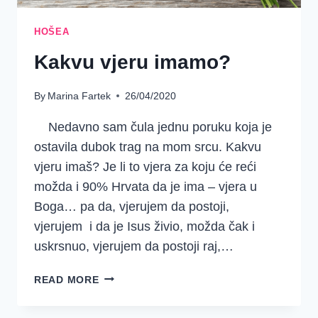
HOŠEA
Kakvu vjeru imamo?
By
Marina Fartek
26/04/2020
Nedavno sam čula jednu poruku koja je
ostavila dubok trag na mom srcu. Kakvu
vjeru imaš? Je li to vjera za koju će reći
možda i 90% Hrvata da je ima – vjera u
Boga… pa da, vjerujem da postoji,
vjerujem i da je Isus živio, možda čak i
uskrsnuo, vjerujem da postoji raj,…
KAKVU
READ MORE
VJERU
IMAMO?