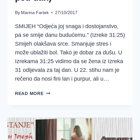
By
Marina Fartek
27/10/2017
SMIJEH “Odjeća joj snaga i dostojanstvo,
pa se smije danu budućemu.” (Izreke 31:25)
Smijeh olakšava srce. Smanjuje stres i
može ublažiti bol. Tako je dobar za dušu. U
Izrekama 31:25 vidimo da se žena iz Izreka
31 odijevala za taj dan. U 22. stihu nam je
rečeno da nosi fini lan i purpur, ali u…
“ODMOR
READ MORE
I
OTPUŠTANJE”,
COURTNEY
JOSEPH
(ČETVRTI
TJEDAN,