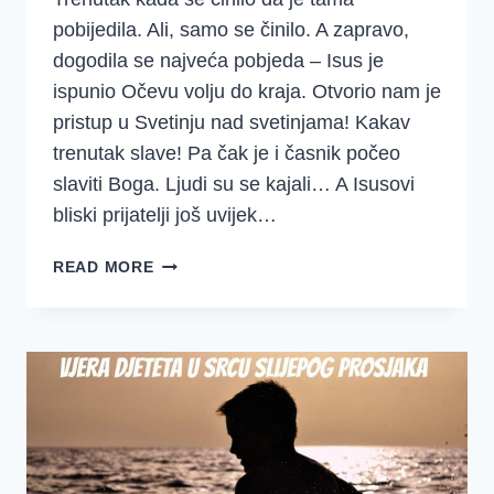
pobijedila. Ali, samo se činilo. A zapravo,
dogodila se najveća pobjeda – Isus je
ispunio Očevu volju do kraja. Otvorio nam je
pristup u Svetinju nad svetinjama! Kakav
trenutak slave! Pa čak je i časnik počeo
slaviti Boga. Ljudi su se kajali… A Isusovi
bliski prijatelji još uvijek…
JE
READ MORE
LI
UVIJEK
ONAKO
KAKO
SE
ČINI
…
ILI
IPAK