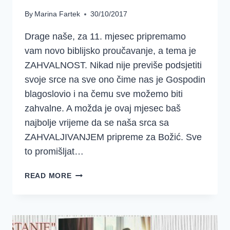
By
Marina Fartek
30/10/2017
Drage naše, za 11. mjesec pripremamo
vam novo biblijsko proučavanje, a tema je
ZAHVALNOST. Nikad nije previše podsjetiti
svoje srce na sve ono čime nas je Gospodin
blagoslovio i na čemu sve možemo biti
zahvalne. A možda je ovaj mjesec baš
najbolje vrijeme da se naša srca sa
ZAHVALJIVANJEM pripreme za Božić. Sve
to promišljat…
NAJAVA
READ MORE
NOVOG
PROUČAVANJA
:
ZAHVALNOST