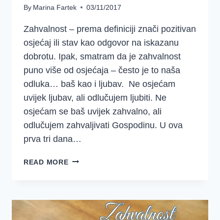
By
Marina Fartek
03/11/2017
Zahvalnost – prema definiciji znači pozitivan
osjećaj ili stav kao odgovor na iskazanu
dobrotu. Ipak, smatram da je zahvalnost
puno više od osjećaja – često je to naša
odluka… baš kao i ljubav. Ne osjećam
uvijek ljubav, ali odlučujem ljubiti. Ne
osjećam se baš uvijek zahvalno, ali
odlučujem zahvaljivati Gospodinu. U ova
prva tri dana…
JE
READ MORE
LI
ZAHVALNOST
SAMO
POZITIVAN
OSJEĆAJ