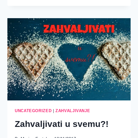
BOGU
KAO
STIL
ŽIVOTA
UNCATEGORIZED
|
ZAHVALJIVANJE
Zahvaljivati u svemu?!