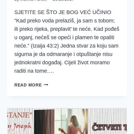
SJETITE SE ŠTO JE BOG VEĆ UČINIO
“Kad preko voda prelaziš, ja sam s tobom;
ili preko rijeka, preplavit’ te neće. Kad pođeš
u oganj, nećeš se opeći i plamen te opaliti
neće.” (Izaija 43:2) Jedna stvar za koju sam
sigurna je da odmaranje i otpuštanje nisu
jednokratni događaj. Cijeli život moramo
raditi na tome….
“ODMOR
READ MORE
I
OTPUŠTANJE”,
COURTNEY
JOSEPH
(ČETVRTI
TJEDAN,
ČETVRTI