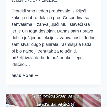
By
Marina Fartek
18/11/2017
Protekli smo tjedan proučavale iz Riječi
kako je dobro dolaziti pred Gospodina sa
zahvalama – zahvaljujući Mu i slaveći Ga
jer je On toga dostojan. Danas sam upravo
dobila još jednu lekciju iz zahvalnosti. Jednu
sam stvar dugo planirala, razmišljala kada
bi bio najbolji trenutak za to učiniti,
priželjkivala da bude baš onako lijepo,
idilično,…
ZAHVALJIVATI
READ MORE
U
SVEMU?!