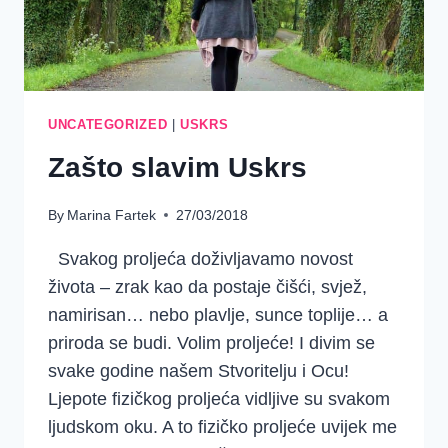
UNCATEGORIZED
|
USKRS
Zašto slavim Uskrs
By
Marina Fartek
27/03/2018
Svakog proljeća doživljavamo novost
života – zrak kao da postaje čišći, svjež,
namirisan… nebo plavlje, sunce toplije… a
priroda se budi. Volim proljeće! I divim se
svake godine našem Stvoritelju i Ocu!
Ljepote fizičkog proljeća vidljive su svakom
ljudskom oku. A to fizičko proljeće uvijek me