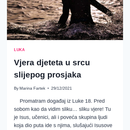
NE?
LUKA
Vjera djeteta u srcu
slijepog prosjaka
By
Marina Fartek
29/12/2021
Promatram događaj iz Luke 18. Pred
sobom kao da vidim sliku… sliku vjere! Tu
je Isus, učenici, ali i poveća skupina ljudi
koja dio puta ide s njima, slušajući Isusove