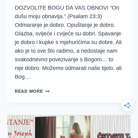
DOZVOLITE BOGU DA VAS OBNOVI “On
dušu moju obnavlja.” (Psalam 23:3)
Odmaranje je dobro. Opuštanje je dobro.
Glazba, svijeće i cvijeće su dobri. Spavanje
je dobro i kupke s mjehurićima su dobre. Ali
ako je to sve što radimo, a nedostaje nam
svakodnevno povezivanje s Bogom… to
nije dobro. Možemo odmarati naše tijelo, ali
Bog…
“ODMOR
READ MORE
I
OTPUŠTANJE”,
COURTNEY
JOSEPH
(ČETVRTI
TJEDAN,