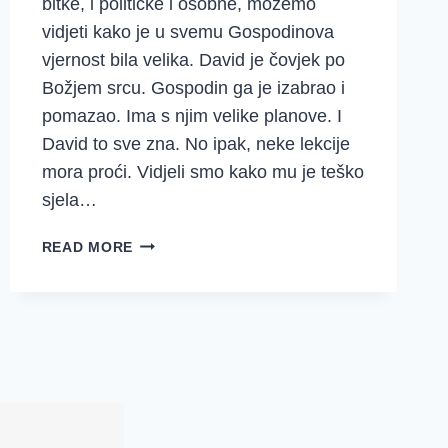
bitke, i političke i osobne, možemo
vidjeti kako je u svemu Gospodinova
vjernost bila velika. David je čovjek po
Božjem srcu. Gospodin ga je izabrao i
pomazao. Ima s njim velike planove. I
David to sve zna. No ipak, neke lekcije
mora proći. Vidjeli smo kako mu je teško
sjela…
NEIZRECIVA
READ MORE
RADOST
U
GOSPODNJOJ
PRISUTNOSTI
(2
SAMUELOVA
6-
7)