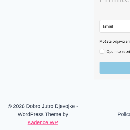
Možete odjaviti em
Opt in to rec
© 2026 Dobro Jutro Djevojke -
WordPress Theme by
Polic
Kadence WP