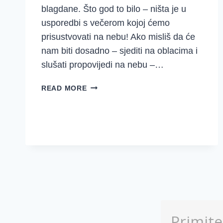
blagdane. Što god to bilo – ništa je u
usporedbi s večerom kojoj ćemo
prisustvovati na nebu! Ako misliš da će
nam biti dosadno – sjediti na oblacima i
slušati propovijedi na nebu –…
POZVANA
READ MORE
SI
NA
ZAVRŠNU
ZABAVU!
Primit