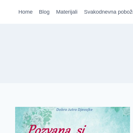
Skip
Home
Blog
Materijali
Svakodnevna pobož
to
content