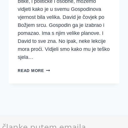
bitke, i političke i osobne, možemo
vidjeti kako je u svemu Gospodinova
vjernost bila velika. David je čovjek po
Božjem srcu. Gospodin ga je izabrao i
pomazao. Ima s njim velike planove. I
David to sve zna. No ipak, neke lekcije
mora proći. Vidjeli smo kako mu je teško
sjela…
NEIZRECIVA
READ MORE
RADOST
U
GOSPODNJOJ
PRISUTNOSTI
(2
SAMUELOVA
6-
7)
e članke putem emaila