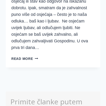
osjećaj ili stav kao odgovor na iskazanu
dobrotu. Ipak, smatram da je zahvalnost
puno više od osjećaja – često je to naša
odluka… baš kao i ljubav. Ne osjećam
uvijek ljubav, ali odlučujem ljubiti. Ne
osjećam se baš uvijek zahvalno, ali
odlučujem zahvaljivati Gospodinu. U ova
prva tri dana…
JE
READ MORE
LI
ZAHVALNOST
SAMO
POZITIVAN
OSJEĆAJ
I
POŽELJAN
Primite članke putem
STAV?