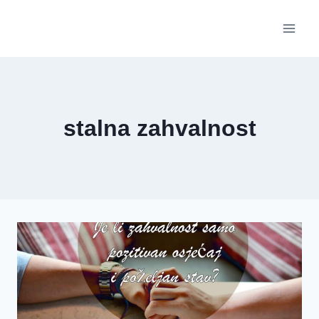
Skip
to
content
stalna zahvalnost