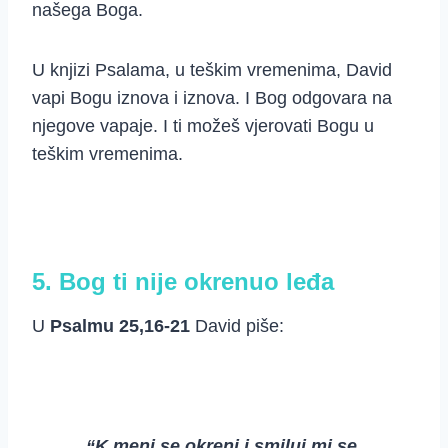
našega Boga.
U knjizi Psalama, u teškim vremenima, David
vapi Bogu iznova i iznova. I Bog odgovara na
njegove vapaje. I ti možeš vjerovati Bogu u
teškim vremenima.
5. Bog ti nije okrenuo leđa
U
Psalmu 25,16-21
David piše:
“K meni se okreni i smiluj mi se,