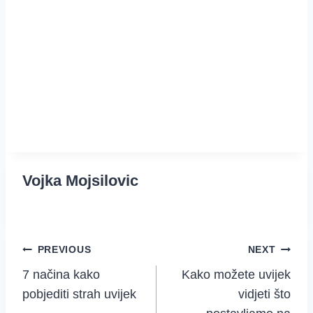
Vojka Mojsilovic
Post
PREVIOUS
NEXT
7 načina kako
Kako možete uvijek
navigation
pobjediti strah uvijek
vidjeti što