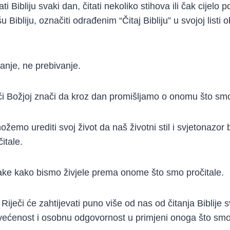
 Bibliju svaki dan, čitati nekoliko stihova ili čak cijelo p
u Bibliju, označiti odrađenim “Čitaj Bibliju” u svojoj listi 
vanje, ne prebivanje.
či Božjoj znači da kroz dan promišljamo o onomu što smo
žemo urediti svoj život da naš životni stil i svjetonazor
itale.
e kako bismo živjele prema onome što smo pročitale.
 Riječi će zahtijevati puno više od nas od čitanja Biblije 
većenost i osobnu odgovornost u primjeni onoga što smo n