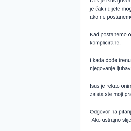
Dok je Isus govor
je čak i dijete m
ako ne postanemo
Kad postanemo odr
komplicirane.
I kada dođe trenut
njegovanje ljubavi
Isus je rekao onim
zaista ste moji pr
Odgovor na pitanj
“Ako ustrajno sli