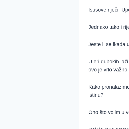
Isusove riječi “Upo
Jednako tako i rij
Jeste li se ikada 
U eri dubokih laži
ovo je vrlo važno 
Kako pronalazimo 
istinu?
Ono što volim u ve