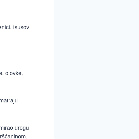
nici. Isusov
e, olovke,
smatraju
mirao drogu i
 kršćaninom.