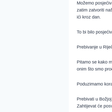
Možemo posjećivati
zatim zatvoriti naš
ići kroz dan.
To bi bilo posjeći
Prebivanje u Rije
Pitamo se kako mo
onim što smo proč
Poduzimamo korak
Prebivati u Božjoj
Zahtijevat će pos