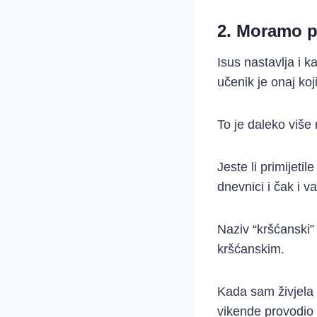
2. Moramo po
Isus nastavlja i 
učenik je onaj koj
To je daleko više 
Jeste li primijeti
dnevnici i čak i v
Naziv “kršćanski”
kršćanskim.
Kada sam živjela 
vikende provodio 