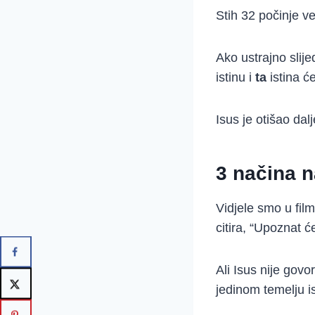
Stih 32 počinje v
Ako ustrajno slije
istinu i
ta
istina će
Isus je otišao dal
3 načina n
Vidjele smo u fil
citira, “Upoznat će
Ali Isus nije govo
jedinom temelju ist