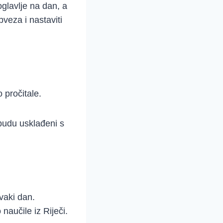
oglavlje na dan, a
obveza i nastaviti
 pročitale.
 budu usklađeni s
svaki dan.
aučile iz Riječi.