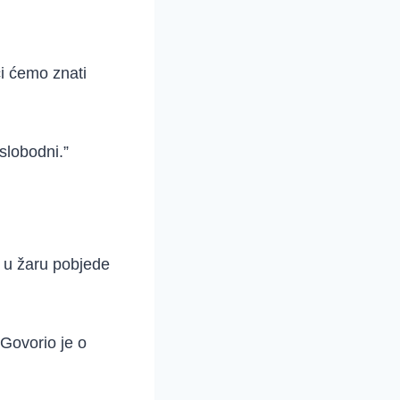
ci ćemo znati
 slobodni.”
u u žaru pobjede
 Govorio je o