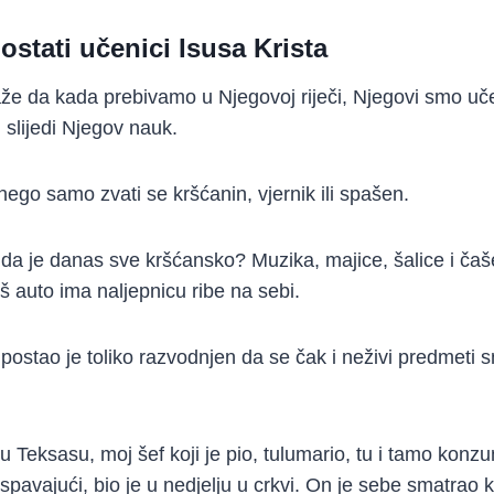
stati učenici Isusa Krista
kaže da kada prebivamo u Njegovoj riječi, Njegovi smo uče
i slijedi Njegov nauk.
nego samo zvati se kršćanin, vjernik ili spašen.
le da je danas sve kršćansko? Muzika, majice, šalice i čaš
aš auto ima naljepnicu ribe na sebi.
 postao je toliko razvodnjen da se čak i neživi predmeti 
u Teksasu, moj šef koji je pio, tulumario, tu i tamo konzu
spavajući, bio je u nedjelju u crkvi. On je sebe smatrao