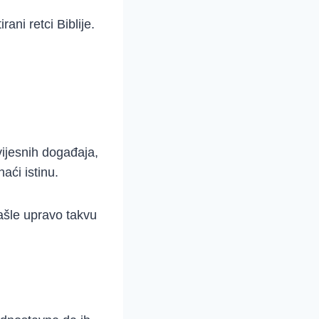
rani retci Biblije.
ovijesnih događaja,
aći istinu.
ašle upravo takvu