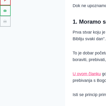
Dok ne upoznam
1. Moramo sl
Prva stvar koju j
Bibliju svaki dan”.
To je dobar početak
boraviti, prebivati,
U ovom članku
go
prebivanja s Bog
Isti se princip pri