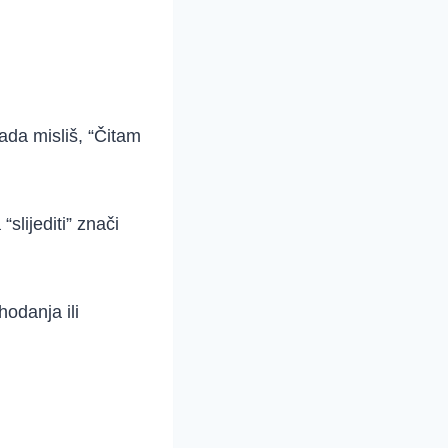
ada misliš, “Čitam
“slijediti” znači
odanja ili