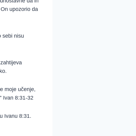
ednostavne da ih
e On upozorio da
 sebi nisu
 zahtijeva
ko.
ite moje učenje,
.” Ivan 8:31-32
u Ivanu 8:31.