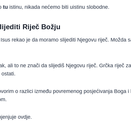
o
tu
istinu, nikada nećemo biti uistinu slobodne.
ijediti Riječ Božju
e Isus rekao je da moramo slijediti Njegovu riječ. Možda s
, ali to ne znači da slijediš Njegovu riječ. Grčka riječ za 
 ostati.
vorim o razlici između povremenog posjećivanja Boga i h
om.
mjenjuje ovdje.