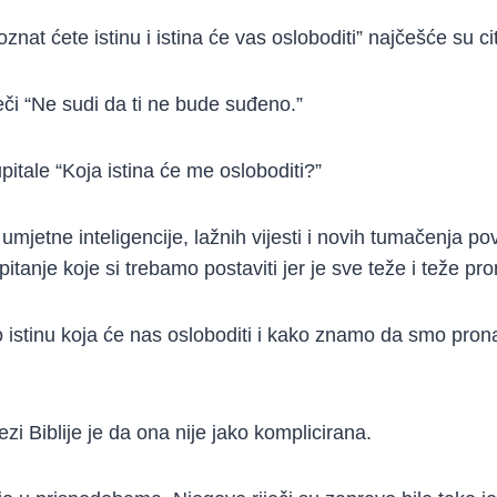
znat ćete istinu i istina će vas osloboditi” najčešće su citi
eči “Ne sudi da ti ne bude suđeno.”
upitale “Koja istina će me osloboditi?”
 umjetne inteligencije, lažnih vijesti i novih tumačenja p
pitanje koje si trebamo postaviti jer je sve teže i teže pron
istinu koja će nas osloboditi i kako znamo da smo pron
zi Biblije je da ona nije jako komplicirana.