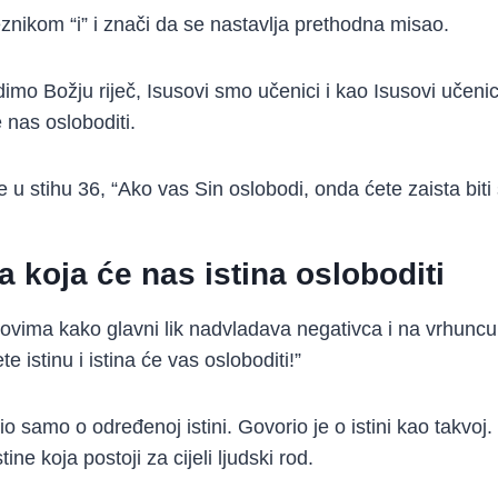
eznikom “i” i znači da se nastavlja prethodna misao.
dimo Božju riječ, Isusovi smo učenici i kao Isusovi učeni
 nas osloboditi.
je u stihu 36, “Ako vas Sin oslobodi, onda ćete zaista biti
a koja će nas istina osloboditi
movima kako glavni lik nadvladava negativca i na vrhunc
te istinu i istina će vas osloboditi!”
rio samo o određenoj istini. Govorio je o istini kao takvoj.
ine koja postoji za cijeli ljudski rod.