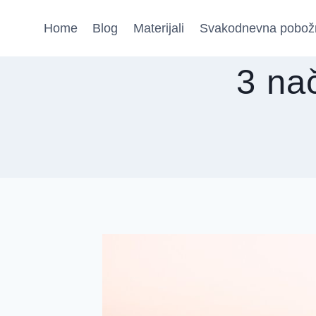
Skip
Home
Blog
Materijali
Svakodnevna pobož
to
content
3 nač