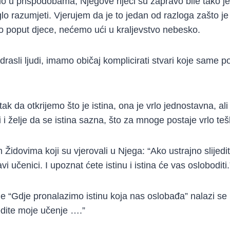
io u prispodobama, Njegove riječi su zapravo bile tako j
oglo razumjeti. Vjerujem da je to jedan od razloga zašto j
 poput djece, nećemo ući u kraljevstvo nebesko.
asli ljudi, imamo običaj komplicirati stvari koje same po
ak da otkrijemo što je istina, ona je vrlo jednostavna, ali
 i želje da se istina sazna, što za mnoge postaje vrlo teš
 Židovima koji su vjerovali u Njega: “Ako ustrajno slijed
avi učenici. I upoznat ćete istinu i istina će vas osloboditi
e “Gdje pronalazimo istinu koja nas oslobađa” nalazi se 
jedite moje učenje ….”