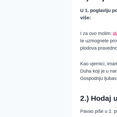
U 1. poglavlju p
više:
I za ovo molim:
d
te uzmognete prosud
plodova pravednos
Kao vjernici, im
Duha koji je u na
Gospodnju ljubav
2.) Hodaj 
Pavao piše u 2. p