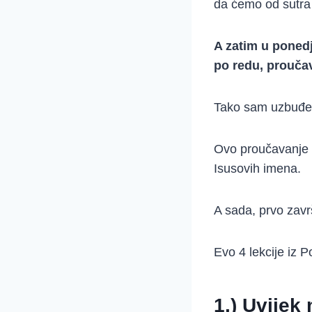
da ćemo od sutra 
A zatim u poned
po redu, prouča
Tako sam uzbuđe
Ovo proučavanje u
Isusovih imena.
A sada, prvo zav
Evo 4 lekcije iz P
1.) Uvijek