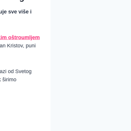
uje sve više i
akim oštroumljem
dan Kristov, puni
lazi od Svetog
 širimo