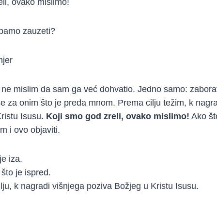
eli, ovako mislimo!
ebamo zauzeti?
mjer
 ne mislim da sam ga već dohvatio. Jedno samo: zaborav
 za onim što je preda mnom. Prema cilju težim, k nagra
ristu Isusu
. Koji smo god zreli, ovako mislimo!
Ako što
m i ovo objaviti.
je iza.
što je ispred.
lju, k nagradi višnjega poziva Božjeg u Kristu Isusu.