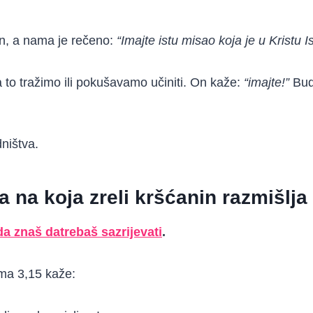
an, a nama je rečeno:
“Imajte istu misao koja je u Kristu I
to tražimo ili pokušavamo učiniti. On kaže:
“imajte!”
Budi
dništva.
na na koja zreli kršćanin razmišlja
da znaš datrebaš sazrijevati
.
ima 3,15 kaže: