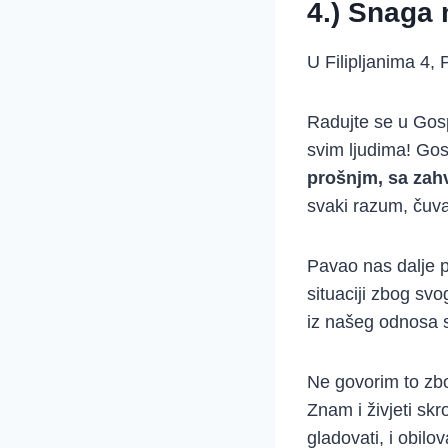
4.) Snaga 
U Filipljanima 4,
Radujte se u Gosp
svim ljudima! Gos
prošnjm, sa zah
svaki razum, čuvat
Pavao nas dalje p
situaciji zbog sv
iz našeg odnosa s 
Ne govorim to zbo
Znam i živjeti skr
gladovati, i obilo