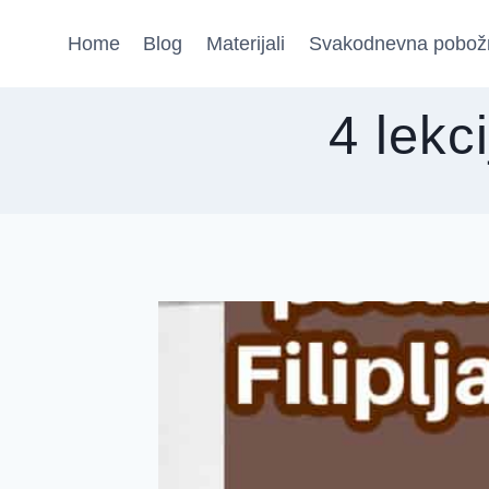
Skip
Home
Blog
Materijali
Svakodnevna pobož
to
content
4 lekc