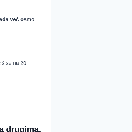
 sada već osmo
čiš se na 20
ma drugima.