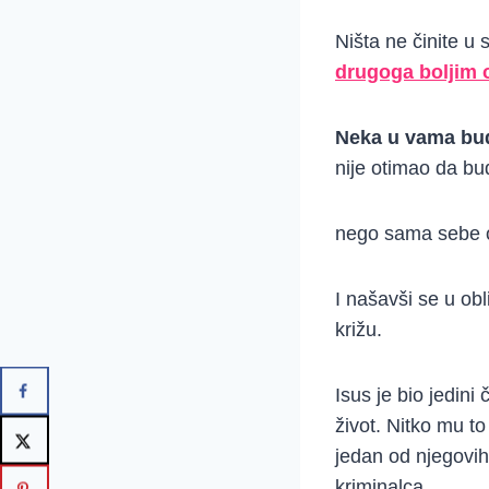
Ništa ne činite u s
drugoga boljim 
Neka u vama bude
nije otimao da b
nego sama sebe ob
I našavši se u ob
križu.
Isus je bio jedini 
život. Nitko mu to
jedan od njegovih 
kriminalca.