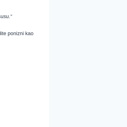
susu.”
te ponizni kao