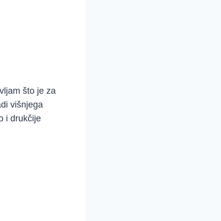
ljam što je za
di višnjega
 i drukčije