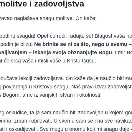
molitve i zadovoljstva
 Pavao naglašava snagu molitve. On kaže:
odinu svagda! Opet ću reći: radujte se! Blagost vaša n
podin je blizu!
Ne brinite se ni za što, nego u svemu 
valjivanjem – iskanja svoja obznanjujte Bogu
. I mir B
 će srca vaša i misli vaše u Kristu Isusu.
oučava lekciji zadovoljstva. On kaže da je naučio biti za
og povjerenja u Kristovu snagu. Naš pravi izvor zadovoljst
Bogom, a ne iz vanjskih stvari ili okolnosti.
g oskudice, ta ja sam naučio biti zadovoljan u kojem god
omno, znam i obilovati. U svemu sam se i na sve navikao: i 
vati i oskudijevati. Sve mogu u onomu koji mi snagu daje –