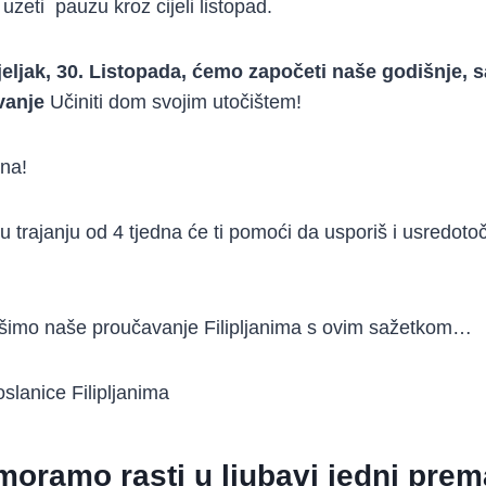
uzeti pauzu kroz cijeli listopad.
jeljak, 30. Listopada, ćemo započeti naše godišnje,
vanje
Učiniti dom svojim utočištem!
na!
 trajanju od 4 tjedna će ti pomoći da usporiš i usredoto
ršimo naše proučavanje Filipljanima s ovim sažetkom…
oslanice Filipljanima
 moramo rasti u ljubavi jedni pre