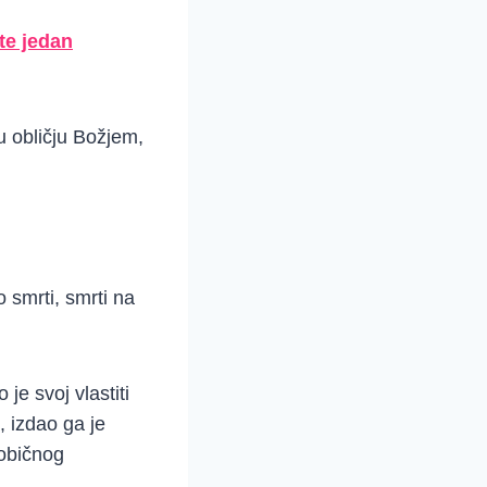
te jedan
u obličju Božjem,
 smrti, smrti na
 je svoj vlastiti
i, izdao ga je
 običnog