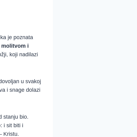
eka je poznata
– molitvom i
ožji, koji nadilazi
dovoljan u svakoj
va i snage dolazi
 stanju bio.
sit biti i
 Kristu.