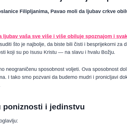
oslanice Filipljanima, Pavao moli da ljubav crkve obil
a ljubav vaša sve više i više obiluje spoznajom i sv
iti što je najbolje, da biste bili čisti i besprijekorni za 
ti koji su po Isusu Kristu — na slavu i hvalu Božju
.
amo neograničenu sposobnost voljeti. Ova sposobnost do
ma. I tako smo pozvani da budemo mudri i pronicljavi dok
.
u poniznosti i jedinstvu
oglavlju: