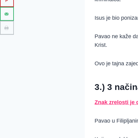
Isus je bio poniz
Pavao ne kaže da 
Krist.
Ovo je tajna zaje
3.) 3 nači
Znak zrelosti je 
Pavao u Filipljan