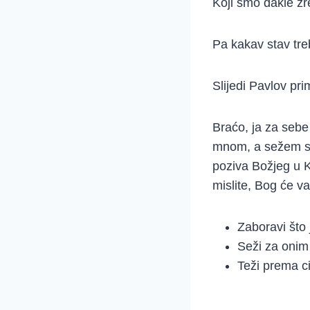
Koji smo dakle zr
Pa kakav stav tr
Slijedi Pavlov pri
Braćo, ja za sebe
mnom, a sežem se
poziva Božjeg u K
mislite, Bog će va
Zaboravi što 
Seži za onim 
Teži prema ci