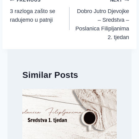
Post
PREVIOUS
NEXT
3 razloga zašto se
Dobro Jutro Djevojke
navigation
radujemo u patnji
– Sredstva –
Poslanica Filipljanima
2. tjedan
Similar Posts