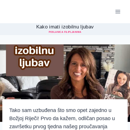
Skip
to
content
Kako imati izobilnu ljubav
POSLANICA FILIPLJANIMA
Tako sam uzbuđena što smo opet zajedno u
Božjoj Riječi! Prvo da kažem, odličan posao u
završetku prvog tjedna našeg proučavanja