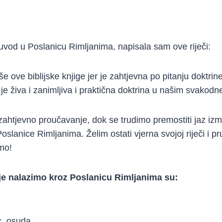
vod u Poslanicu Rimljanima, napisala sam ove riječi:
 ove biblijske knjige jer je zahtjevna po pitanju doktrine
 je živa i zanimljiva i praktična doktrina u našim svakod
zahtjevno proučavanje, dok se trudimo premostiti jaz izm
oslanice Rimljanima. Želim ostati vjerna svojoj riječi i pr
mo!
oje nalazimo kroz Poslanicu Rimljanima su:
c, osuda