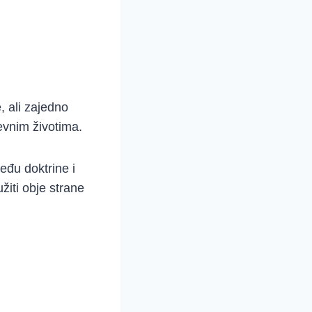
, ali zajedno
nevnim životima.
eđu doktrine i
užiti obje strane