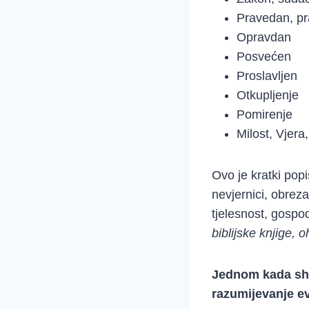
Pravedan, p
Opravdan
Posvećen
Proslavljen
Otkupljenje
Pomirenje
Milost, Vjera
Ovo je kratki popi
nevjernici, obrez
tjelesnost, gospod
biblijske knjige, 
Jednom kada shv
razumijevanje ev