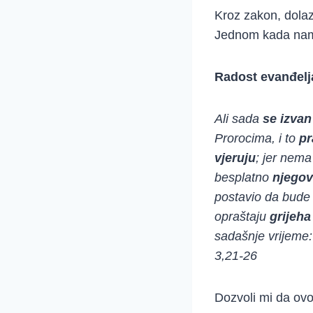
Kroz zakon, dolaz
Jednom kada nam s
Radost evanđelj
Ali sada
se izva
Prorocima, i to
pr
vjeruju
; jer nema
besplatno
njego
postavio da bud
opraštaju
grijeha
sadašnje vrijeme:
3,21-26
Dozvoli mi da o