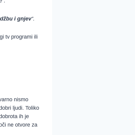
e”.
džbu i gnjev
”.
i tv programi ili
tvarno nismo
bri ljudi. Toliko
dobrota ih je
oči ne otvore za