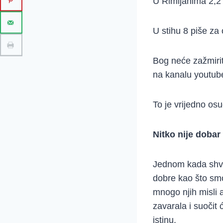
U Rimljanima 2,2
U stihu 8 piše za
Bog neće zažmiriti
na kanalu youtube
To je vrijedno os
Nitko nije dobar
Jednom kada shvat
dobre kao što smo 
mnogo njih misli 
zavarala i suočit
istinu.