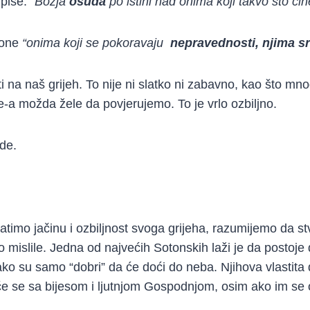
 piše:
“Božja
osuda
po istini nad onima koji takvo što čin
 one
“onima koji se pokoravaju
nepravednosti, njima sr
 na naš grijeh. To nije ni slatko ni zabavno, kao što mnog
-a možda žele da povjerujemo. To je vrlo ozbiljno.
ude.
imo jačinu i ozbiljnost svoga grijeha, razumijemo da s
mislile. Jedna od najvećih Sotonskih laži je da postoje do
ako su samo “dobri” da će doći do neba. Njihova vlastita 
 će se sa bijesom i ljutnjom Gospodnjom, osim ako im se 