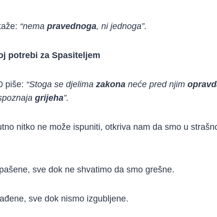
kaže:
“nema
pravednoga
, ni jednoga”.
j potrebi za Spasiteljem
0 piše:
“Stoga se djelima
zakona
neće pred njim
opravd
spoznaja
grijeha
”.
utno nitko ne može ispuniti, otkriva nam da smo u strašno
pašene, sve dok ne shvatimo da smo grešne.
ađene, sve dok nismo izgubljene.