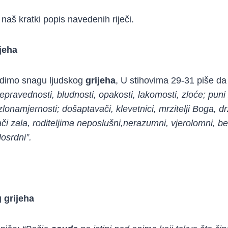
naš kratki popis navedenih riječi.
jeha
idimo snagu ljudskog
grijeha
, U stihovima 29-31 piše da
epravednosti, bludnosti, opakosti, lakomosti, zloće; puni 
zlonamjernosti; došaptavači, klevetnici, mrzitelji Boga, dr
ači zala, roditeljima neposlušni,nerazumni, vjerolomni, be
losrdni”.
 grijeha