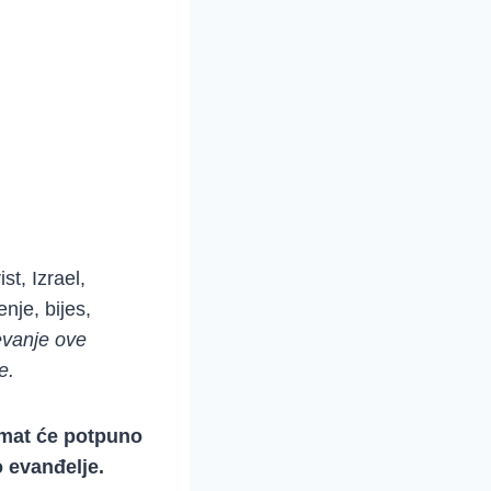
st, Izrael,
nje, bijes,
evanje ove
e.
imat će potpuno
o evanđelje.