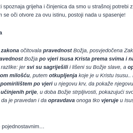
i spoznaja grijeha i činjenica da smo u strašnoj potrebi 
e oči otvore za ovu istinu, postoji nada u spasenje!
a
n zakona
očitovala
pravednost
Božja, posvjedočena Za
avednost
Božja
po vjeri Isusa Krista prema svima i n
 razlike: jer
svi su sagriješili
i lišeni su Božje slave, a
o
vom milošću
, putem
otkupljenja
koje je u Kristu Isusu..
e
pomirilištem
po vjeri
u njegovu krv, da pokaže njegovu
 učinjenih prije
, u doba Božje strpljivosti, pokazujući sv
 da je pravedan i da
opravdava
onoga tko
vjeruje
u Isu
vo pojednostavnim…