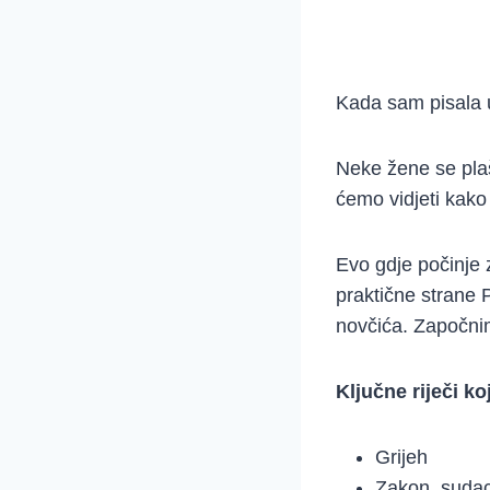
Kada sam pisala u
Neke žene se plaše
ćemo vidjeti kako
Evo gdje počinje 
praktične strane P
novčića. Započni
Ključne riječi k
Grijeh
Zakon, suda