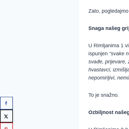
Zato, pogledajmo 
Snaga našeg gri
U Rimljanima 1 v
ispunjen
“svake n
svađe, prijevare, 
hvastavci, izmišlj
nepomirljivi, nemi
To je snažno.
Ozbiljnost našeg