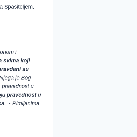
za Spasiteljem,
konom i
a svima koji
pravdani su
 Njega je Bog
 pravednost u
oju
pravednost
u
sa. ~ Rimljanima