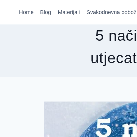
Skip
Home
Blog
Materijali
Svakodnevna pobož
to
content
5 nači
utjeca