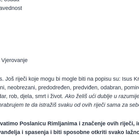
ravednost
, Vjerovanje
s. Još riječi koje mogu bi mogle biti na popisu su: Isus Kri
ani, neobrezani, predodređen, predviđen, odabran, pomire
ar, rob, djela, smrt i život.
Ako želiš ući dublje u razumij
ohrabrujem te da istražiš svaku od ovih riječi sama za seb
atimo Poslanicu Rimljanima i značenje ovih riječi, 
anđelja i spasenja i biti sposobne otkriti svako lažn