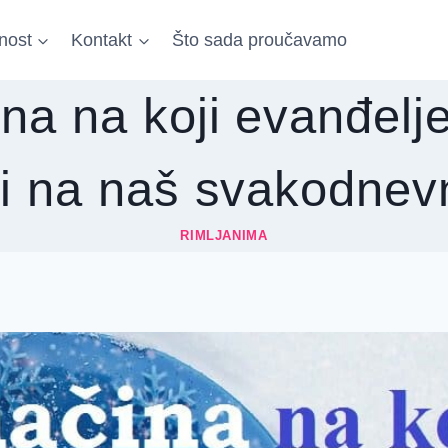
nost
Kontakt
Što sada proučavamo
na na koji evanđelj
ti na naš svakodnevn
RIMLJANIMA