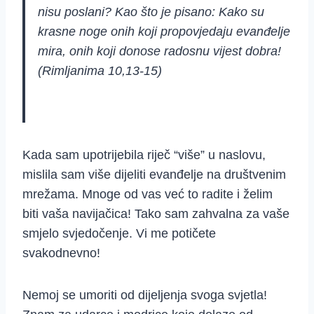
nisu poslani? Kao što je pisano: Kako su
krasne noge onih koji propovjedaju evanđelje
mira, onih koji donose radosnu vijest dobra!
(Rimljanima 10,13-15)
Kada sam upotrijebila riječ “više” u naslovu,
mislila sam više dijeliti evanđelje na društvenim
mrežama. Mnoge od vas već to radite i želim
biti vaša navijačica! Tako sam zahvalna za vaše
smjelo svjedočenje. Vi me potičete
svakodnevno!
Nemoj se umoriti od dijeljenja svoga svjetla!