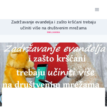
Skip
to
content
Zadržavanje evanđelja i zašto kršćani trebaju
učiniti više na društvenim mrežama
RIMLJANIMA