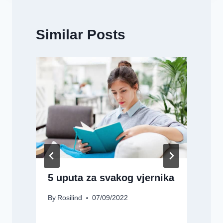
Similar Posts
5 uputa za svakog vjernika
By
Rosilind
07/09/2022
B