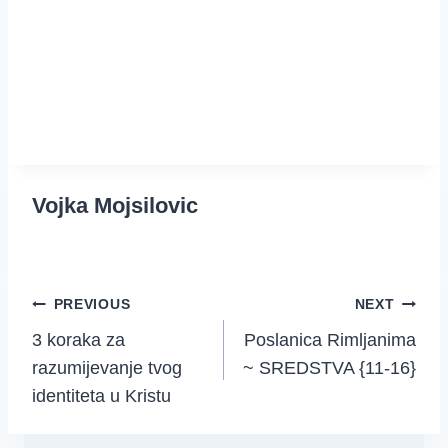
Vojka Mojsilovic
Post
PREVIOUS
NEXT
3 koraka za
Poslanica Rimljanima
navigation
razumijevanje tvog
~ SREDSTVA {11-16}
identiteta u Kristu