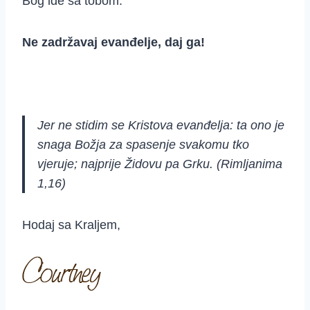
Bog ide sa tobom.
Ne zadržavaj evanđelje, daj ga!
Jer ne stidim se Kristova evanđelja: ta ono je
snaga Božja za spasenje svakomu tko
vjeruje; najprije Židovu pa Grku. (Rimljanima
1,16)
Hodaj sa Kraljem,