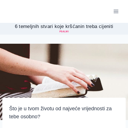
Skip
to
content
6 temeljnih stvari koje kršćanin treba cijeniti
PSALMI
Što je u tvom životu od najveće vrijednosti za
tebe osobno?