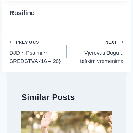
Rosilind
Post
PREVIOUS
NEXT
DJD ~ Psalmi ~
Vjerovati Bogu u
navigation
SREDSTVA {16 – 20}
teškim vremenima
Similar Posts