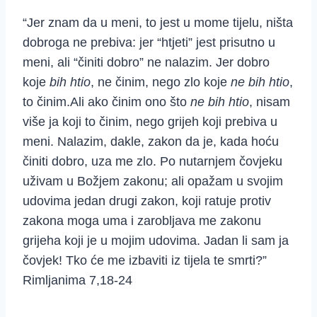
“Jer znam da u meni, to jest u mome tijelu, ništa
dobroga ne prebiva: jer “htjeti” jest prisutno u
meni, ali “činiti dobro” ne nalazim. Jer dobro
koje
bih htio
, ne činim, nego zlo koje
ne bih htio
,
to činim.Ali ako činim ono što
ne bih htio
, nisam
više ja koji to činim, nego grijeh koji prebiva u
meni. Nalazim, dakle, zakon da je, kada hoću
činiti dobro, uza me zlo. Po nutarnjem čovjeku
uživam u Božjem zakonu; ali opažam u svojim
udovima jedan drugi zakon, koji ratuje protiv
zakona moga uma i zarobljava me zakonu
grijeha koji je u mojim udovima. Jadan li sam ja
čovjek! Tko će me izbaviti iz tijela te smrti?”
Rimljanima 7,18-24