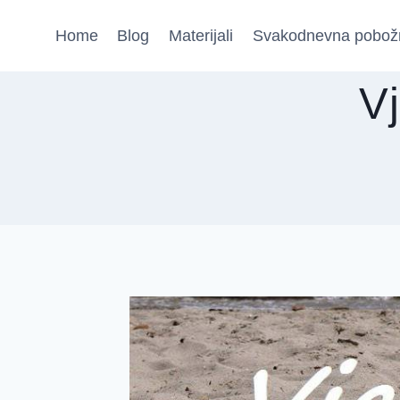
Skip
Home
Blog
Materijali
Svakodnevna pobož
to
content
V