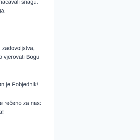
značavali snagu.
ga.
, zadovoljstva,
to vjerovati Bogu
On je Pobjednik!
e rečeno za nas:
a!