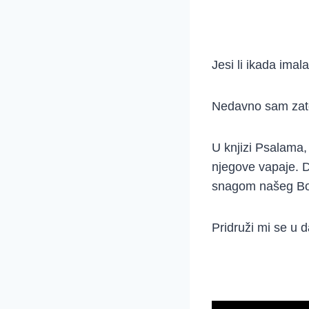
Jesi li ikada imal
Nedavno sam zate
U knjizi Psalama,
njegove vapaje. D
snagom našeg Boga
Pridruži mi se u 