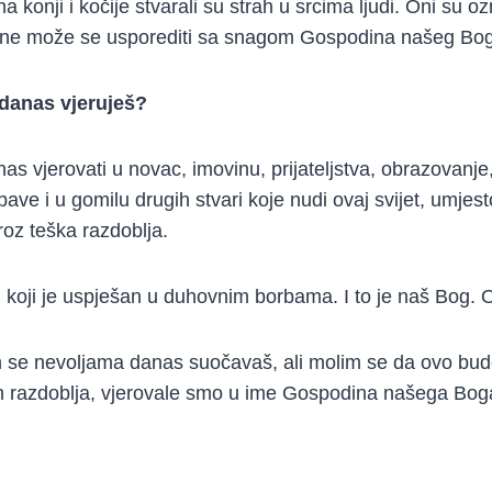
a konji i kočije stvarali su strah u srcima ljudi. Oni su o
ta ne može se usporediti sa snagom Gospodina našeg Bo
i danas vjeruješ?
as vjerovati u novac, imovinu, prijateljstva, obrazovanje
ave i u gomilu drugih stvari koje nudi ovaj svijet, umjes
oz teška razdoblja.
n koji je uspješan u duhovnim borbama. I to je naš Bog. 
 se nevoljama danas suočavaš, ali molim se da ovo bud
ih razdoblja, vjerovale smo u ime Gospodina našega Bog
,