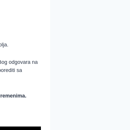
lja.
 Bog odgovara na
orediti sa
vremenima.