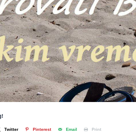
g!
Twitter
Pinterest
Email
Print