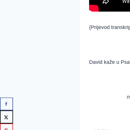
{Prijevod transkr
David kaže u Psa
n