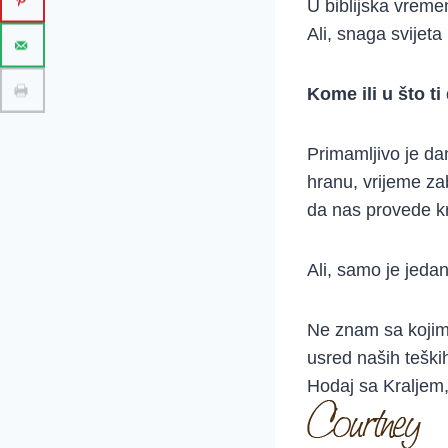
U biblijska vremen
Ali, snaga svije
Kome ili u što t
Primamljivo je dan
hranu, vrijeme zab
da nas provede kr
Ali, samo je jeda
Ne znam sa kojim
usred naših tešk
Hodaj sa Kraljem