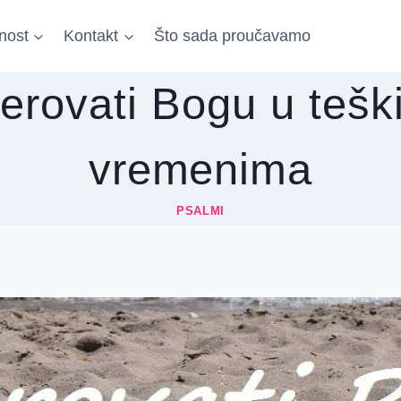
nost
Kontakt
Što sada proučavamo
jerovati Bogu u tešk
vremenima
PSALMI