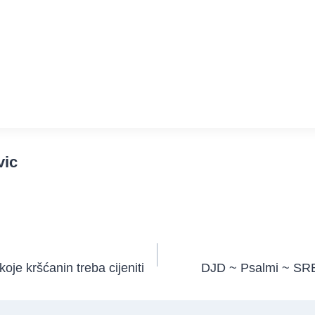
vic
koje kršćanin treba cijeniti
DJD ~ Psalmi ~ SR