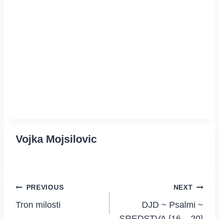
Vojka Mojsilovic
Post
PREVIOUS
NEXT
Tron milosti
DJD ~ Psalmi ~
navigation
SREDSTVA {16 – 20}