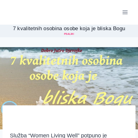
Skip
to
content
7 kvalitetnih osobina osobe koja je bliska Bogu
PSALMI
Služba “Women Living Well” potpuno je