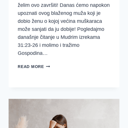
želim ovo završiti! Danas ćemo napokon
upoznati ovog blaženog muža koji je
dobio ženu o kojoj većina muškaraca
može sanjati da ju dobije! Pogledajmo
današnje čitanje u Mudrim izrekama
31:23-26 i molimo i tražimo
Gospodina…
KAD
READ MORE
TVOJ
MUŽ
NIJE
MUŽ
MUDRIH
IZREKA
31