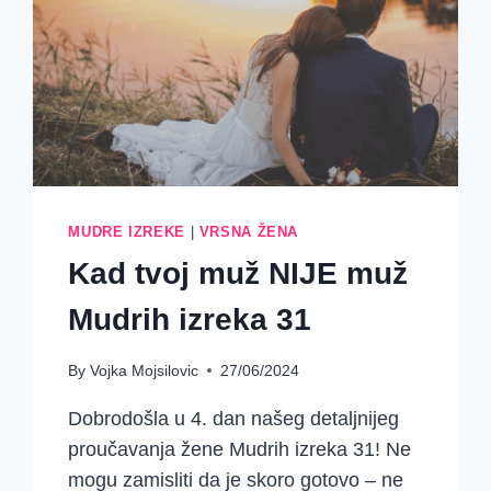
MUDRE IZREKE
|
VRSNA ŽENA
Kad tvoj muž NIJE muž
Mudrih izreka 31
By
Vojka Mojsilovic
27/06/2024
Dobrodošla u 4. dan našeg detaljnijeg
proučavanja žene Mudrih izreka 31! Ne
mogu zamisliti da je skoro gotovo – ne