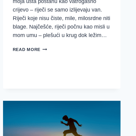
moja usta postanu kao vatrogasno
crijevo – riječi se samo izlijevaju van.
Riječi koje nisu čiste, mile, milosrdne niti
blage. Najčešće, riječi počnu kao misli u
mom umu – plešući u krug dok ležim…
KAKO
READ MORE
IZBJEĆI
SVAĐU
{MUDRE
IZREKE
30}