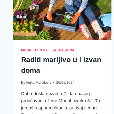
MUDRE IZREKE
|
VRSNA ŽENA
Raditi marljivo u i izvan
doma
By
Vojka Mojsilovic
25/06/2024
Dobrodošla nazad u 2. dan našeg
proučavanja žene Mudrih izreka 31! Tu
je naš raspored čitanja za ovaj tjedan.