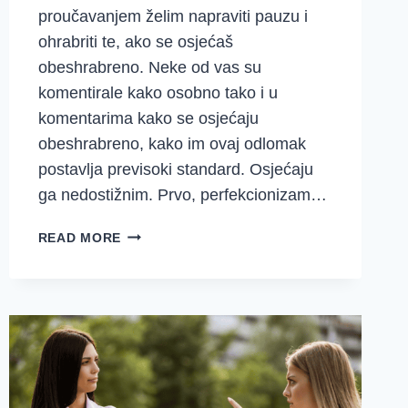
proučavanjem želim napraviti pauzu i
ohrabriti te, ako se osjećaš
obeshrabreno. Neke od vas su
komentirale kako osobno tako i u
komentarima kako se osjećaju
obeshrabreno, kako im ovaj odlomak
postavlja previsoki standard. Osjećaju
ga nedostižnim. Prvo, perfekcionizam…
NAPRAVI
READ MORE
POPIS
I
KUPUJ
NA
SLAVU
BOŽJU