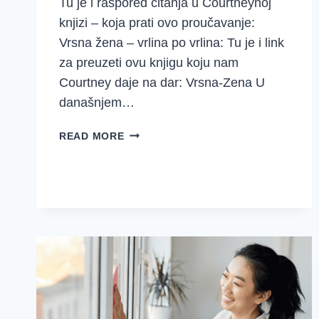
Tu je i raspored čitanja u Courtneynoj
knjizi – koja prati ovo proučavanje:
Vrsna žena – vrlina po vrlina: Tu je i link
za preuzeti ovu knjigu koju nam
Courtney daje na dar: Vrsna-Zena U
današnjem…
RADITI
READ MORE
MARLJIVO
U
I
IZVAN
DOMA