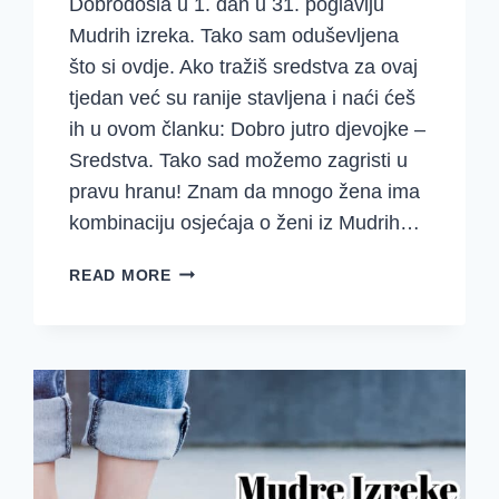
Dobrodošla u 1. dan u 31. poglavlju
Mudrih izreka. Tako sam oduševljena
što si ovdje. Ako tražiš sredstva za ovaj
tjedan već su ranije stavljena i naći ćeš
ih u ovom članku: Dobro jutro djevojke –
Sredstva. Tako sad možemo zagristi u
pravu hranu! Znam da mnogo žena ima
kombinaciju osjećaja o ženi iz Mudrih…
KAKO
READ MORE
PROMIJENITI
SVOJ
STAV
PREMA
KUĆANSKIM
POSLOVIMA
{MUDRE
IZREKE