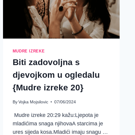
MUDRE IZREKE
Biti zadovoljna s
djevojkom u ogledalu
{Mudre izreke 20}
By
Vojka Mojsilovic
07/06/2024
Mudre izreke 20:29 kažu:Ljepota je
mladićima snaga njihovaA starcima je
ures sijeda kosa.Mladići imaju snagu …