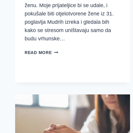
ženu. Moje prijateljice bi se udale, i
pokušale biti otjelotvorene žene iz 31.
poglavlja Mudrih izreka i gledala bih
kako se stresom uništavaju samo da
budu vrhunske…
KADA
READ MORE
NE
VOLIŠ
31.
POGLAVLJE
MUDRIH
IZREKA