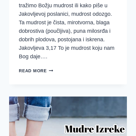
tražimo Božju mudrost ili kako piše u
Jakovljevoj poslanici, mudrost odozgo.
Ta mudrost je čista, mirotvorna, blaga
dobrostiva (poučljiva), puna milosrđa i
dobrih plodova, postojana i iskrena.
Jakovljeva 3,17 To je mudrost koju nam
Bog daje….
DJD
READ MORE
–
MUDRE
IZREKE
–
SREDSTVA
(26-
31)