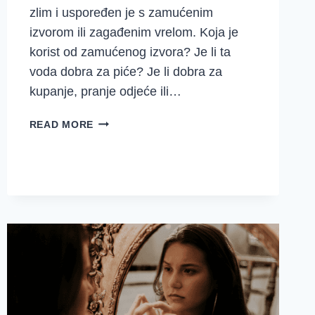
zlim i uspoređen je s zamućenim
izvorom ili zagađenim vrelom. Koja je
korist od zamućenog izvora? Je li ta
voda dobra za piće? Je li dobra za
kupanje, pranje odjeće ili…
KAD
READ MORE
PRAVEDNIK
PADNE
{MUDRE
IZREKE
25}