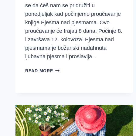
se da ćeš nam se pridružiti u
ponedjeljak kad počinjemo proučavanje
knjige Pjesma nad pjesmama. Ovo
proučavanje će trajati 8 dana. Počinje 8.
i završava 12. kolovoza. Pjesma nad
pjesmama je božanski nadahnuta
ljubavna pjesma i proslavlja…
IZABRATI
READ MORE
RADOST
USRED
ZEMALJSKOG