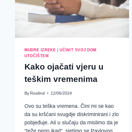
MUDRE IZREKE
|
UČINIT SVOJ DOM
UTOČIŠTEM
Kako ojačati vjeru u
teškim vremenima
By
Rosilind
12/06/2024
Ovo su teška vremena. Čini mi se kao
da su kršćani svugdje diskriminirani i zlo
pobjeđuje. Ali u slučaju da mislimo da je
“teže nego ikad”, sjetimo se Pavlovog