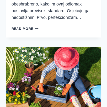
obeshrabreno, kako im ovaj odlomak
postavlja previsoki standard. Osjećaju ga
nedostižnim. Prvo, perfekcionizam…
NAPRAVI
READ MORE
POPIS
I
KUPUJ
NA
SLAVU
BOŽJU