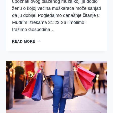
upoznati ovog blaženog muža koji je dobio
ženu o kojoj većina muškaraca može sanjati
da ju dobije! Pogledajmo današnje čitanje u
Mudrim izrekama 31:23-26 i molimo i
tražimo Gospodina…
KAD
READ MORE
TVOJ
MUŽ
NIJE
MUŽ
MUDRIH
IZREKA
31