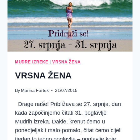
MUDRE IZREKE
|
VRSNA ŽENA
VRSNA ŽENA
By
Marina Fartek
21/07/2015
Drage naše! Približava se 27. srpnja, dan
kada započinjemo čitati 31. poglavlje
Mudrih izreka. Dakle, krenut ćemo u
ponedjeljak i malo-pomalo, čitat ćemo cijeli
tjedan to jedno poglavlje – poglavlje koje