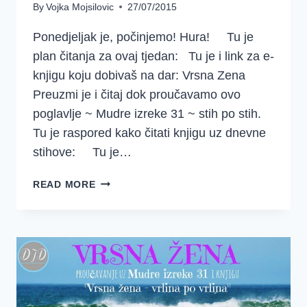
By
Vojka Mojsilovic
27/07/2015
Ponedjeljak je, počinjemo! Hura! Tu je
plan čitanja za ovaj tjedan: Tu je i link za e-
knjigu koju dobivaš na dar: Vrsna Zena
Preuzmi je i čitaj dok proučavamo ovo
poglavlje ~ Mudre izreke 31 ~ stih po stih.
Tu je raspored kako čitati knjigu uz dnevne
stihove: Tu je…
DOBRO
READ MORE
JUTRO
DJEVOJKE
~
SREDSTVA
~
{MUDRE
IZREKE
31}