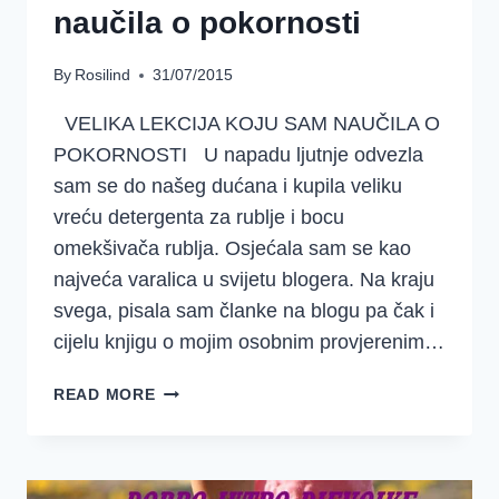
naučila o pokornosti
By
Rosilind
31/07/2015
VELIKA LEKCIJA KOJU SAM NAUČILA O
POKORNOSTI U napadu ljutnje odvezla
sam se do našeg dućana i kupila veliku
vreću detergenta za rublje i bocu
omekšivača rublja. Osjećala sam se kao
najveća varalica u svijetu blogera. Na kraju
svega, pisala sam članke na blogu pa čak i
cijelu knjigu o mojim osobnim provjerenim…
VELIKA
READ MORE
LEKCIJA
KOJU
SAM
NAUČILA