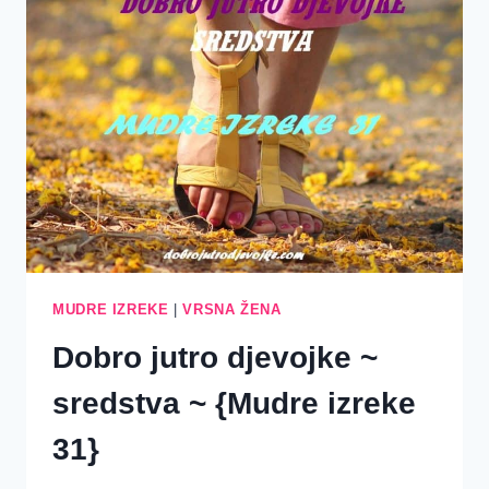
O
POKORNOSTI
MUDRE IZREKE
|
VRSNA ŽENA
Dobro jutro djevojke ~
sredstva ~ {Mudre izreke
31}