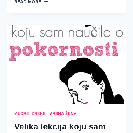
KAKO
READ MORE
PROMIJENITI
SVOJ
STAV
PREMA
KUĆANSKIM
POSLOVIMA
{MUDRE
IZREKE
31:1-
14}
MUDRE IZREKE
|
VRSNA ŽENA
Velika lekcija koju sam