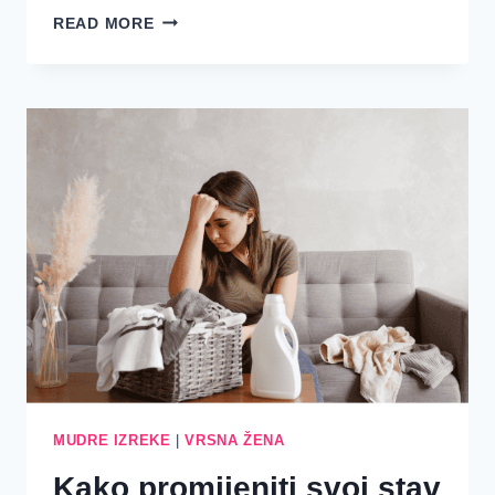
RADITI
READ MORE
MARLJIVO
U
I
IZVAN
DOMA
MUDRE IZREKE
|
VRSNA ŽENA
Kako promijeniti svoj stav