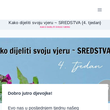
Skip
to
content
Kako dijeliti svoju vjeru ~ SREDSTVA {4. tjedan}
KAKO DIJELITI SVOJU VJERU
Dobro jutro djevojke!
Evo nas u posljednjem tjednu našeg