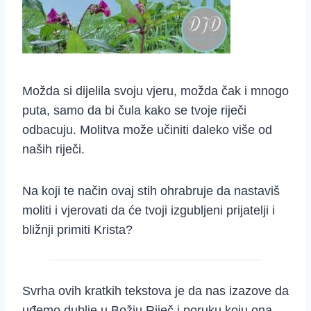
Možda si dijelila svoju vjeru, možda čak i mnogo
puta, samo da bi čula kako se tvoje riječi
odbacuju. Molitva može učiniti daleko više od
naših riječi.
Na koji te način ovaj stih ohrabruje da nastaviš
moliti i vjerovati da će tvoji izgubljeni prijatelji i
bližnji primiti Krista?
Svrha ovih kratkih tekstova je da nas izazove da
uđemo dublje u Božju Riječ i poruku koju ona