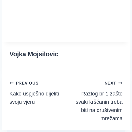
Vojka Mojsilovic
Post
PREVIOUS
NEXT
Kako uspješno dijeliti
Razlog br 1 zašto
navigation
svoju vjeru
svaki kršćanin treba
biti na društvenim
mrežama