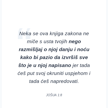
Neka se ova knjiga zakona
ne
miče s usta tvojih
nego
razmišljaj o njoj danju i noću
kako bi pazio da izvršiš sve
što je u njoj napisano
jer tada
ćeš put svoj
okruniti uspjehom i
tada ćeš napredovati.
JOŠUA 1:8