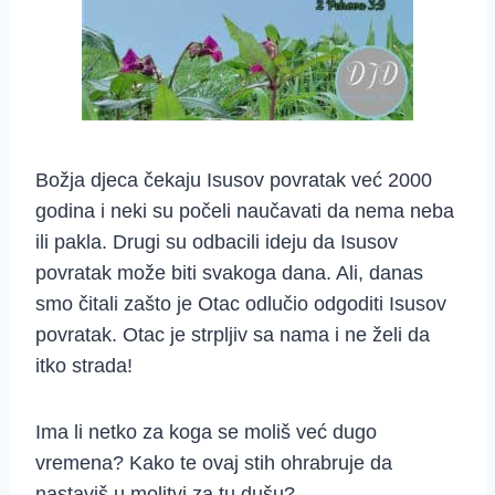
Božja djeca čekaju Isusov povratak već 2000
godina i neki su počeli naučavati da nema neba
ili pakla. Drugi su odbacili ideju da Isusov
povratak može biti svakoga dana. Ali, danas
smo čitali zašto je Otac odlučio odgoditi Isusov
povratak. Otac je strpljiv sa nama i ne želi da
itko strada!
Ima li netko za koga se moliš već dugo
vremena? Kako te ovaj stih ohrabruje da
nastaviš u molitvi za tu dušu?