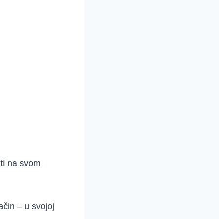
ati na svom
čin – u svojoj