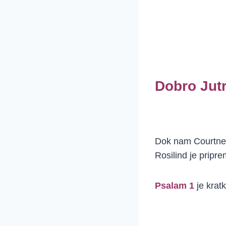
Dobro Jutr
Dok nam Courtney 
Rosilind je pripr
Psalam 1
je krat