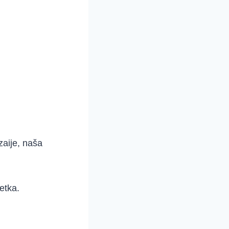
zaije, naša
etka.