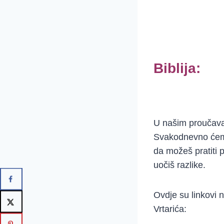
Biblija:
U našim proučavan
Svakodnevno ćemo 
da možeš pratiti 
uočiš razlike.
Ovdje su linkovi 
Vrtarića: