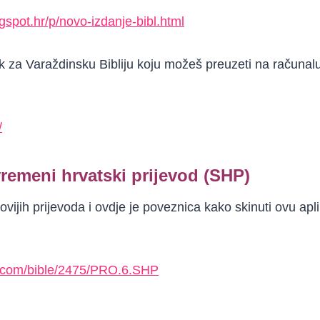
logspot.hr/p/novo-izdanje-bibl.html
ink za Varaždinsku Bibliju koju možeš preuzeti na računalu
/
vremeni hrvatski prijevod (SHP)
vijih prijevoda i ovdje je poveznica kako skinuti ovu apli
e.com/bible/2475/PRO.6.SHP