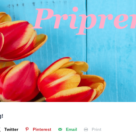
g!
Twitter
Pinterest
Email
Print