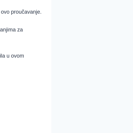
a ovo proučavanje.
tanjima za
čila u ovom