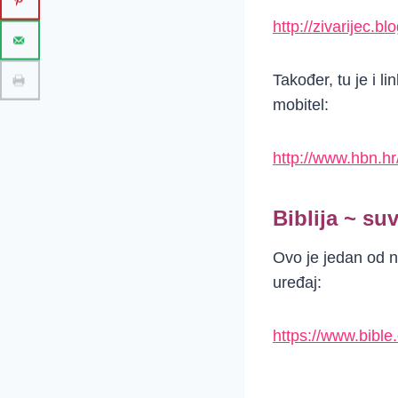
http://zivarijec.b
Također, tu je i l
mobitel:
http://www.hbn.hr
Biblija ~ su
Ovo je jedan od no
uređaj:
https://www.bibl