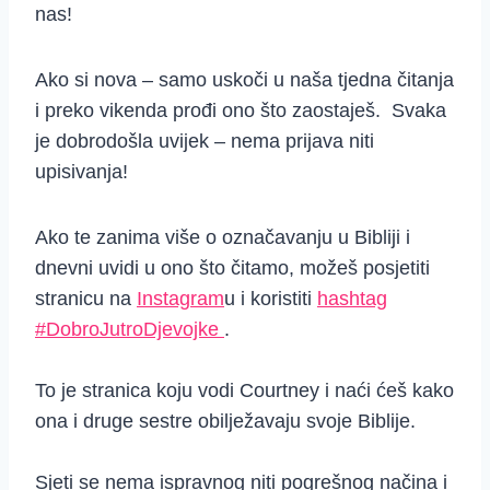
nas!
Ako si nova – samo uskoči u naša tjedna čitanja
i preko vikenda prođi ono što zaostaješ. Svaka
je dobrodošla uvijek – nema prijava niti
upisivanja!
Ako te zanima više o označavanju u Bibliji i
dnevni uvidi u ono što čitamo, možeš posjetiti
stranicu na
Instagram
u i koristiti
hashtag
#DobroJutroDjevojke
.
To je stranica koju vodi Courtney i naći ćeš kako
ona i druge sestre obilježavaju svoje Biblije.
Sjeti se nema ispravnog niti pogrešnog načina i