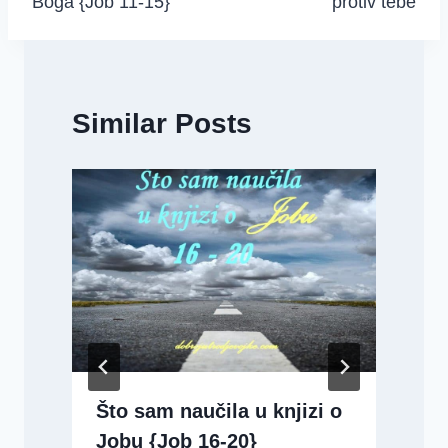
Boga {Job 11-15}
protiv tebe
Similar Posts
}
Što sam naučila u knjizi o
Jobu {Job 16-20}