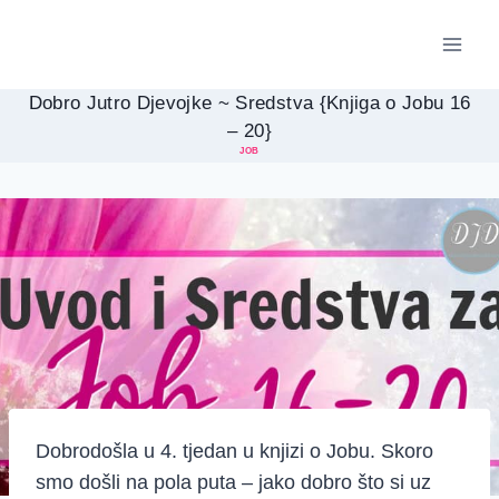
Skip
to
content
Dobro Jutro Djevojke ~ Sredstva {Knjiga o Jobu 16
– 20}
JOB
Dobrodošla u 4. tjedan u knjizi o Jobu. Skoro
smo došli na pola puta – jako dobro što si uz