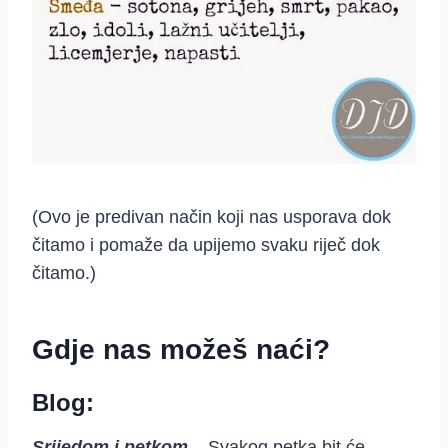
(Ovo je predivan način koji nas usporava dok
čitamo i pomaže da upijemo svaku riječ dok
čitamo.)
Gdje nas možeš naći?
Blog:
Srijedom i petkom
– Svakog petka bit će