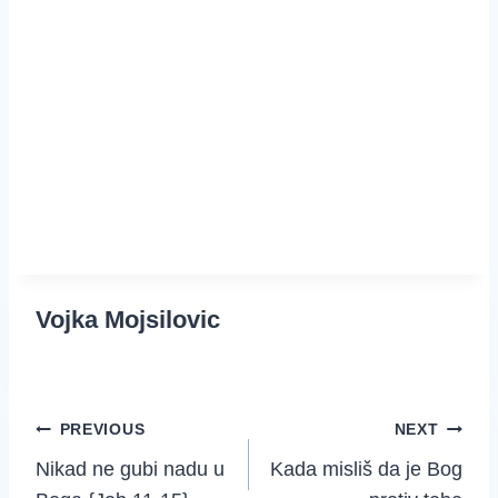
Vojka Mojsilovic
Post
PREVIOUS
NEXT
Nikad ne gubi nadu u
Kada misliš da je Bog
navigation