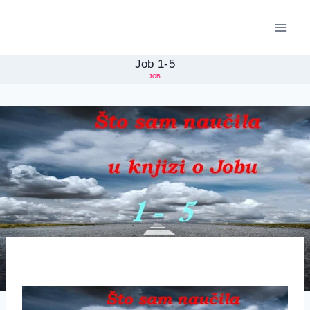
Skip
to
content
Job 1-5
JOB