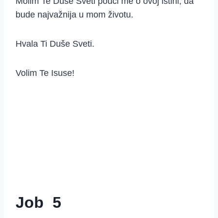
Molim Te Duše Sveti pouči me o ovoj istini, da
bude najvažnija u mom životu.
Hvala Ti Duše Sveti.
Volim Te Isuse!
Job 5