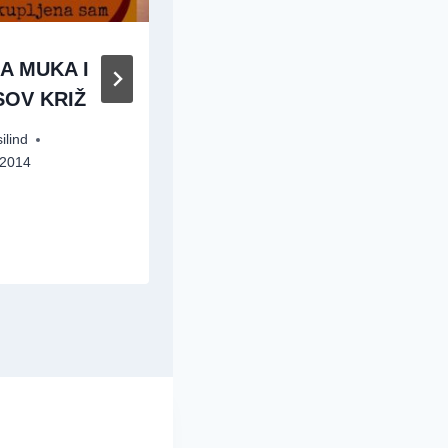
A MUKA I
Vrijeme za
SOV KRIŽ
promjenu
ilind
By
Rosilind
/2014
16/04/2014