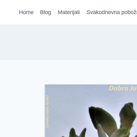
Skip
Home
Blog
Materijali
Svakodnevna pobož
to
content