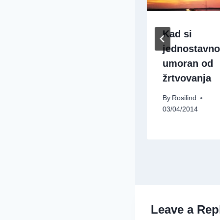
Uskrs …
Kad si
ultimativna
jednostavno
ljubavna priča
umoran od
žrtvovanja
By
Rosilind
10/04/2014
By
Rosilind
03/04/2014
Leave a Rep