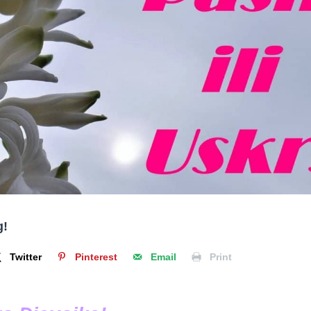
g!
Twitter
Pinterest
Email
Print