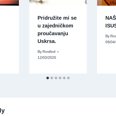
Pridružite mi se
NAŠ
u zajedničkom
ISU
proučavanju
By
Ros
Uskrsa.
09/04
By
Rosilind
12/03/2025
ly