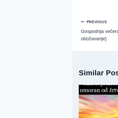
Post
PREVIOUS
Gospodnja večera {
navigation
obožavanje}
Similar Po