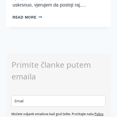
uskrsnuo, vjerujem da postoji raj,…
KAKVU
READ MORE
VJERU
IMAMO?
Primite članke putem
emaila
Možete odjaviti emailove kad god želite. Pročitajte našu
Policu