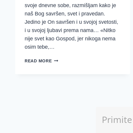
svoje dnevne sobe, razmišljam kako je
naš Bog savršen, svet i pravedan.
Jedino je On savršen i u svojoj svetosti,
i u svojoj ljubavi prema nama… «Nitko
nije svet kao Gospod, jer nikoga nema
osim tebe,…
SAVRŠENA
READ MORE
SVETOST
BOŽJA
…
I
MI
U
NJOJ!
Primite