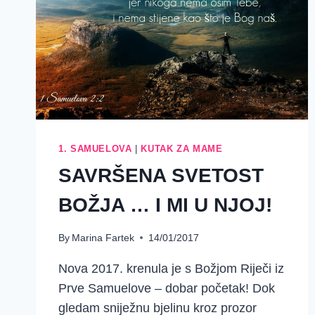
1. SAMUELOVA
|
KUTAK ZA MAME
SAVRŠENA SVETOST
BOŽJA … I MI U NJOJ!
By
Marina Fartek
14/01/2017
Nova 2017. krenula je s Božjom Riječi iz
Prve Samuelove – dobar početak! Dok
gledam sniježnu bjelinu kroz prozor