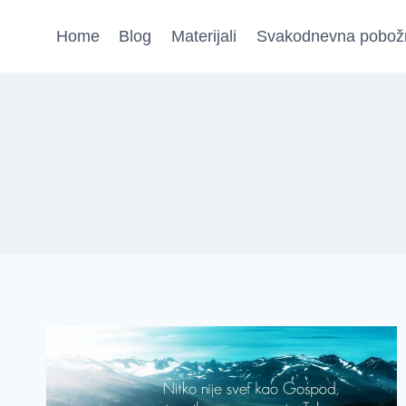
Skip
Home
Blog
Materijali
Svakodnevna pobož
to
content