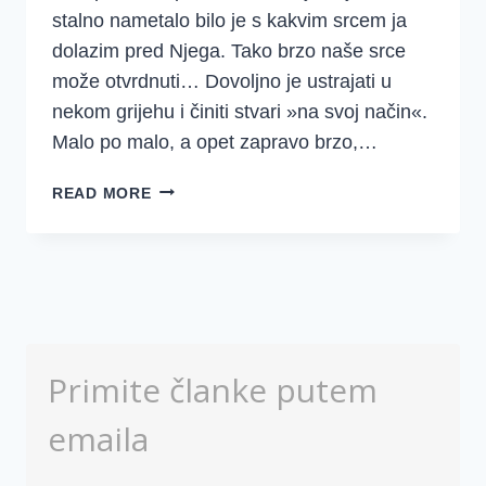
stalno nametalo bilo je s kakvim srcem ja
dolazim pred Njega. Tako brzo naše srce
može otvrdnuti… Dovoljno je ustrajati u
nekom grijehu i činiti stvari »na svoj način«.
Malo po malo, a opet zapravo brzo,…
MEKO
READ MORE
ILI
TVRDO
SRCE
–
NAŠ
SVAKODNEVNI
IZBOR
Primite članke putem
(1
SAMUELOVA)
emaila