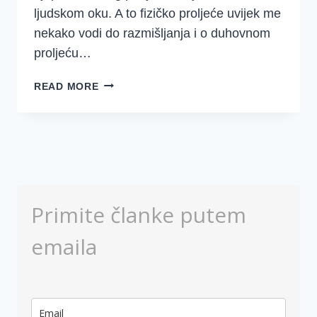
ljudskom oku. A to fizičko proljeće uvijek me
nekako vodi do razmišljanja i o duhovnom
proljeću…
ZAŠTO
READ MORE
SLAVIM
USKRS
Primite članke putem
emaila