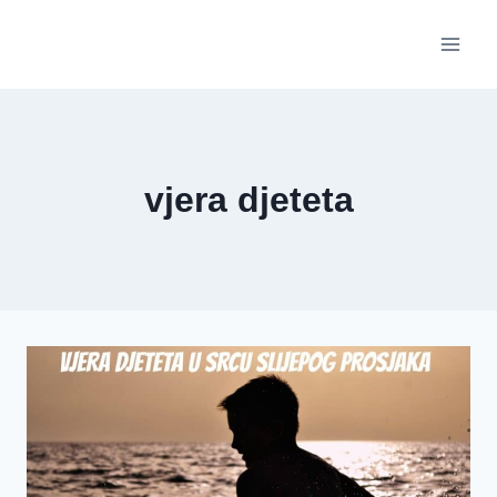
Skip
to
content
vjera djeteta