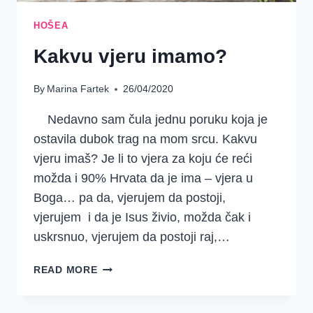
HOŠEA
Kakvu vjeru imamo?
By
Marina Fartek
26/04/2020
Nedavno sam čula jednu poruku koja je
ostavila dubok trag na mom srcu. Kakvu
vjeru imaš? Je li to vjera za koju će reći
možda i 90% Hrvata da je ima – vjera u
Boga… pa da, vjerujem da postoji,
vjerujem i da je Isus živio, možda čak i
uskrsnuo, vjerujem da postoji raj,…
KAKVU
READ MORE
VJERU
IMAMO?