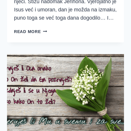
riječi. Stižu nadomak Jerihona. Vjerojatno je
Isus već i umoran, dan je možda na izmaku,
puno toga se već toga dana dogodilo… I…
VJERA
READ MORE
DJETETA
U
SRCU
SLIJEPOG
PROSJAKA