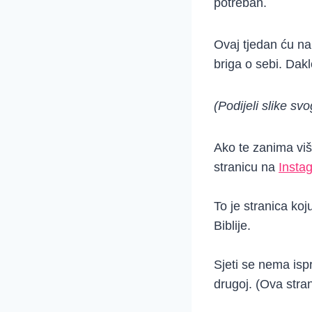
potreban.
Ovaj tjedan ću na
briga o sebi. Dakl
(Podijeli slike s
Ako te zanima više
stranicu na
Insta
To je stranica koj
Biblije.
Sjeti se nema ispr
drugoj. (Ova stra