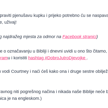
praviti pjenušavu kupku i prijeko potrebno ću se naspavat
e, uživaj!
vog najdražeg mjesta za odmor na
Facebook stranici
)
 o označavanju u Bibliji i dnevni uvidi u ono što čitamo,
gram
u i koristiti
hashtag #DobroJutroDjevojke
.
u vodi Courtney i naći ćeš kako ona i druge sestre obilje
avnog niti pogrešnog načina i nikada naše Biblije neće bi
nica je na engleskom.)