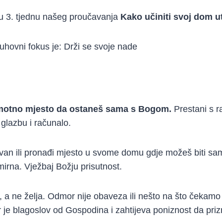
u 3. tjednu našeg proučavanja
Kako učiniti svoj dom u
uhovni fokus je:
Drži se svoje nade
motno mjesto da ostaneš sama s Bogom.
Prestani s ra
, glazbu i računalo.
 van ili pronađi mjesto u svome domu gdje možeš biti sa
 mirna. Vježbaj Božju prisutnost.
 a ne želja. Odmor nije obaveza ili nešto na što čekam
 je blagoslov od Gospodina i zahtijeva poniznost da pr