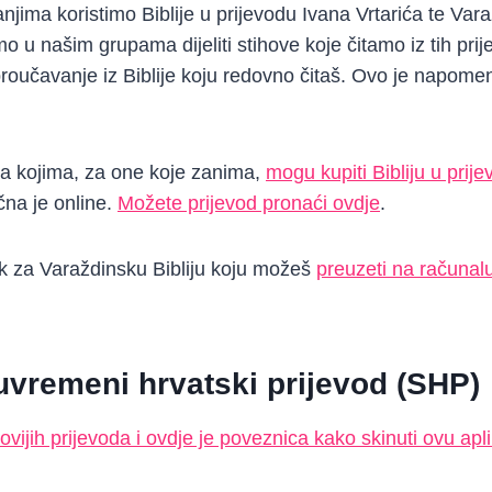
jima koristimo Biblije u prijevodu Ivana Vrtarića te Vara
u našim grupama dijeliti stihove koje čitamo iz tih pri
proučavanje iz Biblije koju redovno čitaš. Ovo je napome
na kojima, za one koje zanima,
mogu kupiti Bibliju u prij
čna je online.
Možete prijevod pronaći ovdje
.
ink za Varaždinsku Bibliju koju možeš
preuzeti na računalu
suvremeni hrvatski prijevod (SHP)
ovijih prijevoda i ovdje je poveznica kako skinuti ovu apli