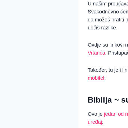
U našim proučavan
Svakodnevno ćemo 
da možeš pratiti 
uočiš razlike.
Ovdje su linkovi 
Vrtarića
. Pristupa
Također, tu je i l
mobitel
:
Biblija ~ 
Ovo je
jedan od n
uređaj
: