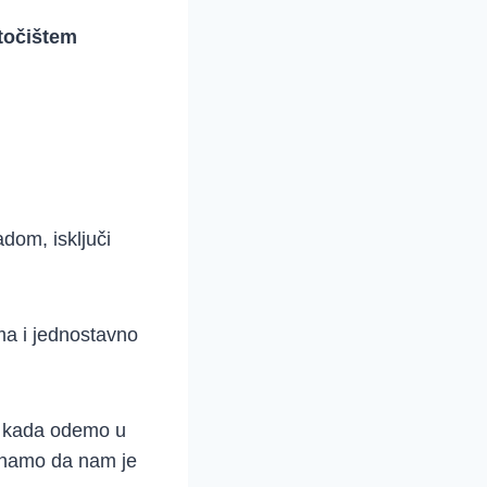
točištem
dom, isključi
ma i jednostavno
o kada odemo u
iznamo da nam je