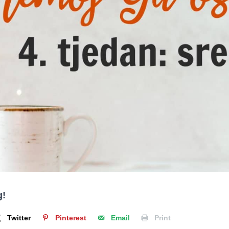
g!
Twitter
Pinterest
Email
Print