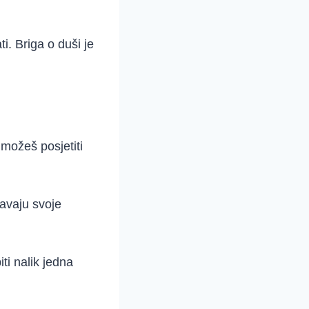
i. Briga o duši je
 možeš posjetiti
žavaju svoje
ti nalik jedna