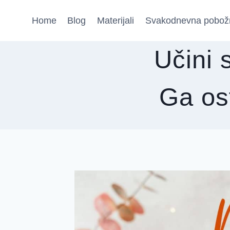
Skip
Home
Blog
Materijali
Svakodnevna pobož
to
content
Učini 
Ga ost