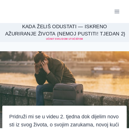
Skip
to
content
KADA ŽELIŠ ODUSTATI — ISKRENO
AŽURIRANJE ŽIVOTA {NEMOJ PUSTITI! TJEDAN 2}
UČINIT SVOJ DOM UTOČIŠTEM
Pridruži mi se u videu 2. tjedna dok dijelim novo
sti iz svog života, o svojim zarukama, novoj kući