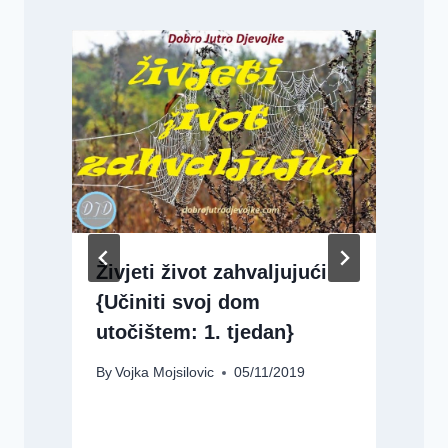
Živjeti život zahvaljujući
{Učiniti svoj dom
utočištem: 1. tjedan}
By
Vojka Mojsilovic
05/11/2019
B