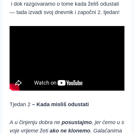
i dok razgovaramo o tome kada želiš odustati
— tada izvadi svoj dnevnik i započni 2. tjedan!
Tjedan 2
–
K
ada
misliš
odustati
A u činjenju dobra ne
posustajmo
, jer ćemo u s
voje vrijeme žeti
ako ne klonemo
.
Galaćanima