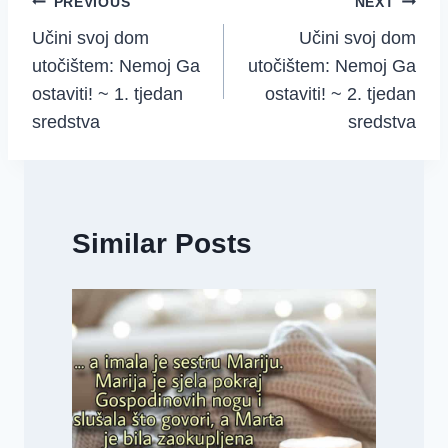
Post
PREVIOUS
NEXT
Učini svoj dom
Učini svoj dom
navigation
utočištem: Nemoj Ga
utočištem: Nemoj Ga
ostaviti! ~ 1. tjedan
ostaviti! ~ 2. tjedan
sredstva
sredstva
Similar Posts