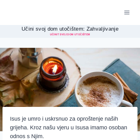
Skip
to
content
Učini svoj dom utočištem: Zahvaljivanje
UČINIT SVOJ DOM UTOČIŠTEM
Isus je umro i uskrsnuo za oproštenje naših
grijeha. Kroz našu vjeru u Isusa imamo osoban
odnos s Njim.