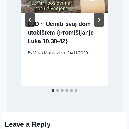
DJD ~ Učiniti svoj dom
utočištem {Promišljanje –
Luka 10,38-42}
By
Vojka Mojsilovic
24/11/2020
B
Leave a Reply