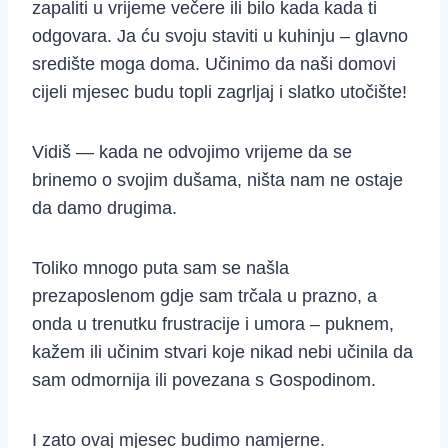
zapaliti u vrijeme večere ili bilo kada kada ti
odgovara. Ja ću svoju staviti u kuhinju – glavno
središte moga doma. Učinimo da naši domovi
cijeli mjesec budu topli zagrljaj i slatko utočište!
Vidiš — kada ne odvojimo vrijeme da se
brinemo o svojim dušama, ništa nam ne ostaje
da damo drugima.
Toliko mnogo puta sam se našla
prezaposlenom gdje sam trčala u prazno, a
onda u trenutku frustracije i umora – puknem,
kažem ili učinim stvari koje nikad nebi učinila da
sam odmornija ili povezana s Gospodinom.
I zato ovaj mjesec budimo namjerne.